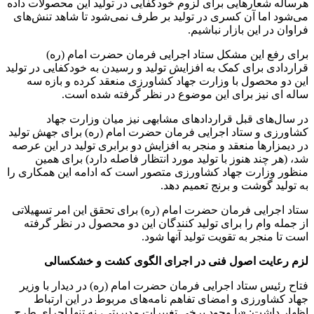
هرساله شعارهایی برای لزوم خودکفایی در تولید این محصولات داده
می‌شود اما آن کسری در تولید بر طرف نمی‌شود تا شاهد تنش‌های
فراوان در این بازار نباشیم.
برای رفع این مشکل ستاد اجرایی فرمان حضرت امام (ره)
قراردادی برای کمک به افزایش تولید و رسیدن به خودکفایی در تولید
این دو محصول با وزارت جهاد کشاورزی منعقد کرده و بازه سه
ساله ای نیز برای این موضوع در نظر گرفته شده است.
در سال‌های قبل قراردادهای مشابهی نیز میان وزارت جهاد
کشاورزی و ستاد اجرایی فرمان حضرت امام (ره) برای جهش تولید
در دیمزارها منعقد و منجر به افزایش دو برابری تولید در این عرصه
شد، (هر چند هنوز با تولید مورد انتظار فاصله دارد) برای همین
منظور وزارت جهاد کشاورزی متصور است که ادامه این همکاری را
به تولید گوشت و برنج تعمیم دهد.
ستاد اجرایی فرمان حضرت امام (ره) برای تحقق این امر تسهیلاتی
از جمله وام را برای تولید کنندگان این دو محصول در نظر گرفته
است تا منجر به تقویت تولید آنها شود.
لزم رعایت اصول فنی در اجرای الگوی کشت و خشکسالی
فتاح رئیس ستاد اجرایی فرمان حضرت امام (ره) در دیدار با وزیر
جهاد کشاورزی و امضای تفاهم نامه‌های مربوط در این ارتباط
اظهار داشت: «با وجود برخی تغییرات مدیریتی، نه تنها اجرای طرح