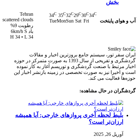
بخش
Tehran
C
C
C
C
C
C
34
35
32
29
30
34
scattered clouds
آب و هوای پایتخت
Tue
Mon
Sun
Sat
Fri
رطوبت 9%
باد 6km/h S
H 34 • L 34
ایران سفر تور، سیستم جامع بروزترین اخبار و مقالات
گردشگری و تفریحی از سال 1393 به صورت متمرکز در حوزه
اخبار مرتبط با صنعت گردشگری و توریسم آغاز به کار نموده
است و اخیرا نیز به صورت تخصصی در زمینه بازنشر اخبار این
حوزه‌ها فعالیت می کند.
گردشگران در حال مشاهده:
بلیط لحظه آخری پروازهای خارجی: آیا همیشه
ارزان‌تر است؟
آوریل 26, 2025