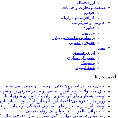
ارزدیجیتال
صنعت و تجارت و خدمات
خودرو
کارآفرینی و بازاریابی
عمومی و سرگرمی
فناوری
ورزشی
پزشکی، بهداشت و زیبایی
حقوق و قضایی
سایر
ایران همسفر
عصر گردشگری
پاسینیک
بلیط اتوبوس
آخرین خبرها
نجوای چوب در اصفهان؛ وقتی هنردست بر «منبر» می‌نشیند
خلق محصولات هویت‌آفرین، بخشی از مسیر معرفی رهبر شهید 
توسعه همکاری‌های گردشگری ایران و کشورهای شرق آسیا
وزیر میراث‌فرهنگی: اعتماد ایرانیان خارج از کشور باید بازساز
توسعه ایران از مسیر ارتقای «مصرف فرهنگی» و حمایت از اقت
ثبت جهانی «الموت»؛ بازخوانی یک روایت تمدنی
رسانه‌های تخصصی جهان: الگوی سفر در سال ۲۰۲۶ در حال دگرگونی است/ تجربه، پایداری و فناوری جایگزین سفرهای سنتی می‌شوند