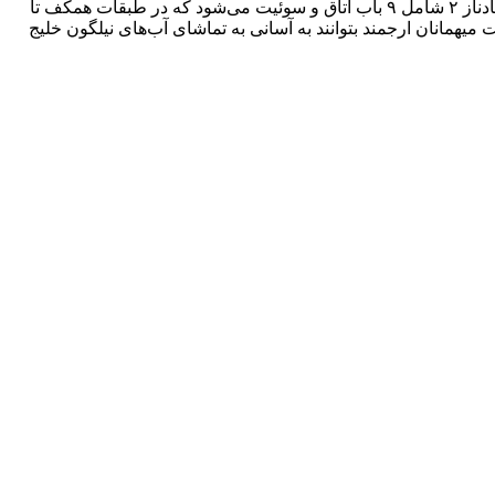
هتل آپارتمان شادناز ۲ قشم ، هتلی دو ستاره می باشد که در سال ۱۳۹۳ در سه طبقه تاسیس و مورد بهره برداری قرار گرفت. هتل شادناز ۲ شامل ۹ باب اتاق و سوئیت می‌شود که در طبقات همکف تا
 تفریحی قشم اشاره نمود که سبب شده‌است میهمانان ارجمند بتوانند به آسانی به تماشای آب‌های نیلگون خلیج