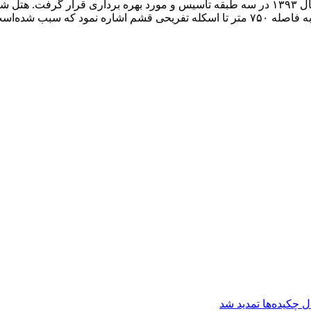
سوم پراکنده شده‌اند. از مزایای هتل آپارتمان شادناز ۲ می‌توان به فاصله ۷۵۰ متر تا اسکله