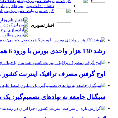
کارشناس روابط عمومی: پوشش اطلاعات به 
دهقان: دقت پیش‌بینی‌های این ا
کارشناس روابط عمومی: بهتر است 
اخبار تصویری
رشد 130 هزار واحدی بورس با ورود 6 همت پول حقیقی/ صف خرید 700 نماد
اوج گرفتن مصرف ترافیک اینترنت کشور هم
سیگنال جامعه به نهادهای تصمیم‌گیر: یک 