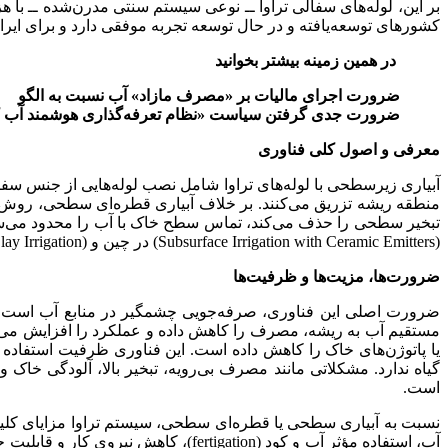
بر این، لوله‌های سفالی تراوا ــ نوعی سیستم سنتی مدرن‌شده ــ با هز
کشورهای توسعه‌یافته و در حال توسعه تجربه موفقی دارد و برای ایر
در همین زمینه بیشتر بخوانید
ضرورت اجرای مالیات بر «مصرف مازاد» آب نسبت به الگو
ضرورت جدی گرفتن سیاست «نظام تعرفه‌گذاری هوشمند آب 
معرفی و اصول کلی فناوری
منطقه ریشه تزریق می‌کنند. بر خلاف آبیاری قطره‌ای سطحی، روش تر
(Subsurface Irrigation with Ceramic Emitters) در چین و SLECI (Self‑Regulating Low‑Energy Clay Irrigation) در اروپا هستند که دارای ویژگی خودتنظیم دبی جریان بر اساس نیاز گیاه‌اند.
ضرورت‌ها، مزیت‌ها و ظرفیت‌ها
ضرورت اصلی این فناوری، صرفه‌جویی چشمگیر در منابع آب است؛ کش
مستقیم آب به ریشه، مصرف را کاهش داده و عملکرد را افزایش می‌دهن
یا پاتوژن‌های خاک را کاهش داده است. این فناوری ظرفیت استفاده ا
گیاه ندارد. مشکلاتی مانند مصرف بی‌رویه، تبخیر بالا، آلودگی خاک 
است.