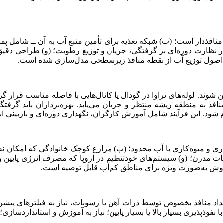
ن منافذدار است؛ (ب) شبکه تغذیه برای تأمین منبع آب به آن ــ شامل پم
ار نظارت دوره‌ای بر گرفتگی، جریان و توزیع رطوبت؛ (و) طراحی دق
ن شوند. لوله‌های تراوا در گودال یا کانال‌هایی با فاصله مناسب قرا
 به منطقه ریشه منتظر و جریان می‌یابد. بهره‌برداران باید گرفتگی 
شود. این فرآیند شامل آموزش کارگران، نگهداری دوره‌ای و بازبینی 
ری و میوه‌کاری با آب محدود؛ (ب) مزارع کوچک خانوادگی که امکان نصب
باغات مدرن؛ (و) سیستم‌های خودتنظیم در اروپا که مصرف انرژی پایین و
ین روش به‌صورت ویژه برای مناطق کم‌آب قابل توصیه است.
انسداد منافذ بخصوص توسط ذرات آهن یا رسوبات، نیاز به فیلترهای پی
فوذپذیری بسیار بالا یا بسیار پایین؛ نیاز به آموزش و استانداردساز