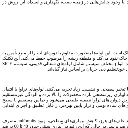
ند. با وجود چالش‌هایی در زمینه نصب، نگهداری و انسداد، این روش در
صب لوله‌هایی از جنس سفال متخلخل یا پلی‌اتیلن منفذدار در عمق حدود 20 تا 30 سانتی‌متر زیر خاک است. این لوله‌ها به‌صورت مداوم یا دوره‌ای آب را از منبع تأمین به
 خاک نفوذ می‌کند و منطقه ریشه را مرطوب حفظ می‌کند. این تکنیک
تبخیر سطحی را حذف می‌کند، تماس سطح خاک با آب را محدود می‌سازد و از بیماری‌های گیاهی مرتبط با خیس‌خوردگی سطح خاک می‌کاهد. انواع مختلف سیستم شامل لوله‌های سفالی قدیمی، سیستم SICE
ر سطحی و نشست زیاد تجربه می‌کنند. لوله‌های تراوا با انتقال
 آبیاری زیرسطحی بازده محصولات را بالا برده و آلودگی غیرمستقیم
طریق دیواره‌های تراوا تصفیه طبیعی می‌شود و تماس مستقیم با سطح
ی ساده بومی و تراز پایین بهره‌بردار قابل تطبیق و اجرای ابتدایی
نسبت به آبیاری سطحی یا قطره‌ای سطحی، سیستم تراوا مزایای کلیدی دارد: کاهش تبخیر سطحی، جلوگیری از فرسایش خاک، کاهش رشد علف‌های هرز، کاهش بیماری‌های سطحی، بهبود uniformity مصرف
آب، استفاده مؤثر آب و کود (fertigation)، کاهش نیروی کار و قابلیت حفاری روی مزرعه حتی هنگام آبیاری. بهره‌وری آبیاری می‌تواند به 95 درصد برسد، در حالی که این رقم در آبیاری سنتی حدود 40 تا 60 درصد