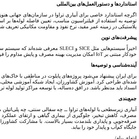
استانداردها و دستورالعمل‌های بین‌المللی
توصیه به استفاده از فیلتراسیون مناسب، تعیین فاصله لوله‌ها بر 
پلاستیکی در زمینه عمر مفید، نرخ نفوذ و مقاومت مکانیکی تعریف شده
پیشرفت‌های نوین
اخیراً سیستم‌هایی مثل SICE و LECI
خودکار مبتنی بر IoT امکان مدیریت بهینه مصرف و پایش مداوم را فراهم کرده‌اند. طراحی لوله‌های مقاوم در برابر انسداد، استفاده از ترکیبات ضدجلبک و قابلیت شست‌وشوی اتوماتیک نیز توسعه‌یافته‌اند.
آینده‌شناسی و توصیه‌ها
برای ایران پیشنهاد می‌شود پروژه‌های پایلوت در مناطقی با خاک‌ها
شده‌ای طراحی کرد. آموزش کشاورزان، ایجاد شبکه آموزشی محلی، و
انسداد باید مدنظر باشد. در افق ده‌ساله، با توسعه مراکز تولید لوله 
جمع‌بندی
آبیاری زیرسطحی با لوله‌های تراوا ــ چه سفالی سنتی، چه پلی‌اتیلن
مصرف، کاهش تبخیر، جلوگیری از بیماری گیاهی و ارتقای عملکرد مح
صرفه‌جویی و پایداری بلندمدت بسیار بالاست. با مشارکت کشاورزان
جایگاه کم‌آب و پایدار خود را بیابد.
انتهای پیام/