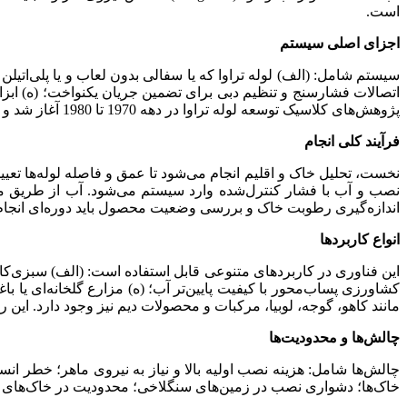
است.
اجزای اصلی سیستم
سیستم شامل: (الف) لوله تراوا که یا سفالی بدون لعاب و یا پلی‌اتیل
اتصالات فشارسنج و تنظیم دبی برای تضمین جریان یکنواخت؛ (ه) ابز
پژوهش‌های کلاسیک توسعه لوله تراوا در دهه 1970 تا 1980 آغاز شد و اصول توزیع آب از نقطه منافذ زیرسطحی مدل‌سازی شده است.
فرآیند کلی انجام
نخست، تحلیل خاک و اقلیم انجام می‌شود تا عمق و فاصله لوله‌ها تعیی
نصب و آب با فشار کنترل‌شده وارد سیستم می‌شود. آب از طریق منافذ
اندازه‌گیری رطوبت خاک و بررسی وضعیت محصول باید دوره‌ای انجام 
انواع کاربردها
این فناوری در کاربردهای متنوعی قابل استفاده است: (الف) سبزی‌کا
کشاورزی پساب‌محور با کیفیت پایین‌تر آب؛ (ه) مزارع گلخانه‌ای یا 
مانند کاهو، گوجه، لوبیا، مرکبات و محصولات دیم نیز وجود دارد. ا
چالش‌ها و محدودیت‌ها
چالش‌ها شامل: هزینه نصب اولیه بالا و نیاز به نیروی ماهر؛ خطر 
خاک‌ها؛ دشواری نصب در زمین‌های سنگلاخی؛ محدودیت در خاک‌های با ن