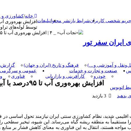
خانه
/
کشاورزی و د
ریم شخصی کاربران
شرایط بازنشر محتوا
تبلیغات
توسط لوله‌های تراوا
 ایران سفر تور
مل‌و‌نقل و آموزشی و…)
فرهنگ و تاریخ (ایران و جهان)
گزارش‌ه
کس
صنعت و تجارت و خدمات
عمومی و سرگرمی
خودرو
کارآفرینی و بازاریابی
فناوری
و
افزایش بهره‌وری آب تا ۹۵درصد با آبیاری زیرسطحی توسط لوله‌های تراوا
یط اتوبوس
 بدهید
3 بازدید
ات اقلیمی شدید، نظام کشاورزی سنتی ایران نیازمند تحول اساسی در ف
 آب مواجه هستند، انتقال به این فناوری به معنای کاهش فشار بر مناب