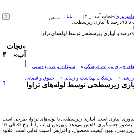
امپروری
/
«نجات آب» _ ۴ |
افزایش بهره‌وری آب تا ۹۵درصد با آبیاری زیرسطحی
«نجات
آب» _ ۴
|
ای خبری میراث فرهنگی
سوغات و صنایع دستی
رزشی
پزشکی، بهداشت و زیبایی
حقوق و قضایی
ناوری آبیاری است. آبیاری زیرسطحی با لوله‌های تراوا، طرحی است
که با کاشت لوله‌های سفالی یا پلی‌اتیلن منفذدار زیر سطح خاک، آب را مستقیماً به منطقه ریشه گیاه می‌رساند. این شیوه، تبخیر سطحی را به‌طور چشمگیری کاهش می‌دهد و بهره‌وری آب را تا نرخ 85 الی 95
ع زیرزمینی، بهبود کیفیت محصول، و افزایش امنیت غذایی است. علاوه