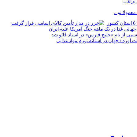
رای...
مولا نو...