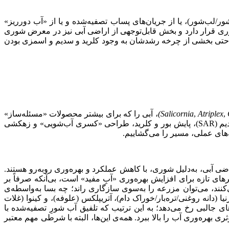
 شور/لب‌شور)، یا از جریان‌های پساب تصفیه‌شده و یا از «آب دورریز»
ی قرار دارد و بخش قابل‌توجهی از اراضی آبی نیز در معرض شوری
 و حتی بخشی از چرخه رشدشان به وجود کلرید و سدیم و اسمزی بودن
,
Atriplex
,
Salicornia
)
، آبی را که برای بیشتر محصولات «مسئله‌ساز»
است، به «منبع فرصت» بدل کرد؟ پاسخ اولیه مثبت است، البته مشروط به رعایت اصول: کنترل هدایت الکتریکی (EC) و نسبت جذب سدیم (SAR)، پایش بور و کلرید، طراحی «کسری آب‌شویی» و زهکشی
ه‌های عملی، مسیر را می‌گشاییم.
آبی، به‌دلیل شوری، با کاهش عملکرد و بهره‌وری روبه‌رو هستند.
 کردن مسیرهای تازه برای افزایش بهره‌وری «آبِ مفید» است، بی‌آنکه صرفاً بر
ت‌ها به‌طور طبیعی در دامنه‌های EC بالاتر رشد می‌کنند، می‌توان مزرعه را به‌سوی سازگاری راند؛ چه بسا به‌واسطه‌ی
دانه روغنی/تره‌بار/خوراک دام)، آتریپلکس (علوفه)، و کینوا (غلات
جالبی رخ می‌دهد؛ به این ترتیب که تلفیق آب شورِ تصفیه‌شده با
 بهره‌وری آب را بالا ببرد. همه‌ی این‌ها، البته با شرطی مهم معتبر