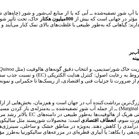
با آبِ شورِ تصفیه‌شده ــ آبی که یا از منابع لب‌شور و شور (چاه‌های
800
میلیون هکتار
خاک، تحت تأثیر شور
ند: گیاهانی که به‌طور طبیعی با غلظت‌های بالای نمک کنار می‌آیند
ریت خاک شور/سدیمی، و انتخاب دقیق گونه‌های هالوفیت (مثل
Quinoa
‌قدم از ضرورت تا جزئیات فنی و اقتصادی، از ریسک‌ها تا حکمرانی و نمون
رین برداشت‌کننده آب در جهان است و هم‌زمان، بخش‌هایی از اراضی 
(Marginal Waters) ــ از جمله آب شورِ تصفیه‌شده ــ به‌منزله‌ی باز
است: وقتی هریک از هالوفی
رورت سوم،
انعطاف اقتصادی
است: محصولات شورپسند مثل سالیکورنیا (
رآمدی را کاهش دهند. به‌ویژه در مناطق خشک و ساحلی، سینرژی‌های 
هی را بکاهد؛ یا آبیاری قطره‌ای در مزرعه‌های سالیکورنیا به‌طرز مؤثری