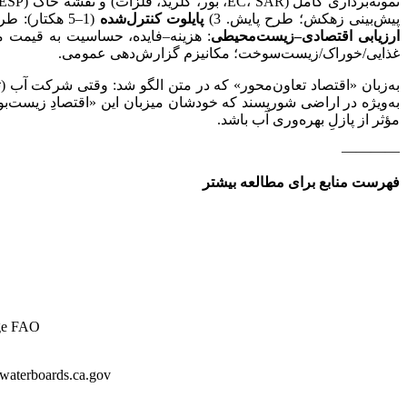
نمونه‌برداری کامل (EC، SAR، بور، کلرید، فلزات) و نقشه خاک (ECe، SAR/ESP) 2)
پیش‌بینی زهکش؛ طرح پایش. 3)
پایلوت کنترل‌شده
(1–5 هکتار): طرح بلوکی با تیمارهای آب (EC/SAR متفاوت)، ثبت سری‌زمانی آب/خاک/عملکرد؛ رعایت دستورالعمل WHO در صورت منشأ فاضلاب. 4)
ارزیابی اقتصادی–زیست‌محیطی
: هزینه‌–فایده، حساسیت به قیمت م
غذایی/خوراک/زیست‌سوخت؛ مکانیزم گزارش‌دهی عمومی.
به‌زبان «اقتصاد تعاون‌محور» که در متن الگو شد: وقتی شرکت آب (تأم
به‌ویژه در اراضی شورپسند که خودشان میزبان این «اقتصادِ زیست‌ب
مؤثر از پازلِ بهره‌وری آب باشد.
————
فهرست منابع برای مطالعه بیشتر
اطلاعات 
اطلاعات بیشتر: ca.gov