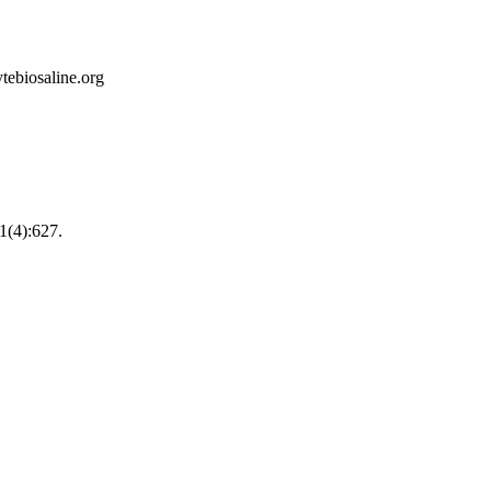
اطلاعات بیشتر: rg
11(4):627.