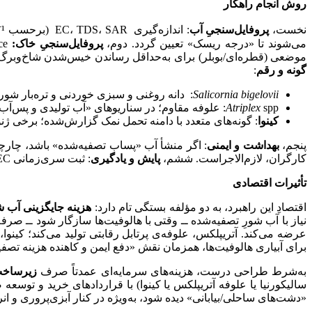
روش انجام راهکار
نخست،
پروفایل‌سنجیِ آب
می‌شوند تا «درجه ریسک» تعیین گردد. دوم،
پروفایل‌سنجیِ خاک:
Ece (هدایت الکتریکی عصاره اشباع)، SAR/ESP، ب
موضعی (قطره‌ای/بوبلر) برای به‌حداقل رساندن خیس‌شدن شاخ‌وبرگ و
گونه و رقم
:
Salicornia bigelovii
: دانه روغنی و سبزی خوردنی و تره‌بار ش
spp: علوفه مقاوم؛ در سناریوهای «آب تولیدی و پس‌آب شور» نیز مطالعه شده و به‌عنوان راهبرد دفع ایمن و بهره‌بردارانه‌ی آب شور مطرح است.
Atriplex
کینوا
: گونه‌های متعدد با دامنه تحمل نمک گزارش‌شده؛ برخی ژنوتیپ‌ها در EC آبِ 10–20 dS/m ، البته با افتی نسبت‌به آب شیرین،
پنجم،
بهداشت و ایمنی
کارگران، لازم‌الاجراست. ششم،
پایش و یادگیری
: ثبت سری‌زمانی EC آب و خاک، SAR خاک، دینامیک بور، و عملکرد و کیفیت محصول؛ این داده‌ها خوراک بازطراحی فصل بعد می‌شوند.
تأثیرات اقتصادی
اقتصادِ این راهبرد، به دو مؤلفه بستگی تام دارد:
هزینه جایگزینی آب 
نیاز با آب شورِ تصفیه‌شده ــ وقتی با هالوفیت‌ها سازگار شود ــ صرف
برای آبیاری هالوفیت‌ها، همزمان نقش «دفع ایمن و کاهنده هزینه تصفی
به‌شرط طراحی درست، هزینه‌های سرمایه‌ای عمدتاً صرف
زیرساخت
«دشت‌های ساحلی/بیابانی» دیده شود، به‌ویژه در کنار آبزی‌پروری و ان