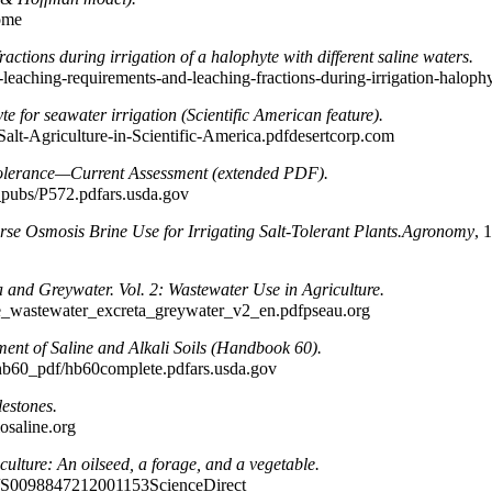
اطلا
actions during irrigation of a halophyte with different saline waters.
ng-requirements-and-leaching-fractions-during-irrigation-halophytebiosaline.o
te for seawater irrigation (Scientific American feature).
اطلاعات بیشتر: culture-in-Scientific-America.pdfdesertcorp.com
olerance—Current Assessment (extended PDF).
اطلاعات بیشتر: .pdfars.usda.gov
e Osmosis Brine Use for Irrigating Salt-Tolerant Plants.
Agronomy
, 
a and Greywater. Vol. 2: Wastewater Use in Agriculture.
اطلاعات بیشتر: water_excreta_greywater_v2_en.pdfpseau.org
ent of Saline and Alkali Soils (Handbook 60).
اطلاعات بیشتر: b60complete.pdfars.usda.gov
lestones.
اطلاعات بیشتر
culture: An oilseed, a forage, and a vegetable.
اطلاعات بیشتر: 847212001153ScienceDirect