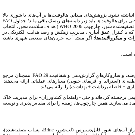
شته نشود. پژوهش‌های میدانیِ هالوفیت‌ها بر آب‌های با شوری بالا
: حتی برای هالوفیت‌ها باید زیر دامنه‌های ریسک باقی ماند؛ جداول FAO
: در صورت استفاده از پساب تصفیه‌شده شور، چارچوب WHO 2006 (اهداف سلامت‌محور، انتخاب
 که با کنترل عمق آبیاری، مدیریت زهکش و رصد هدایت الکتریکی در
ات و میکروآلاینده‌ها
: اگر منشأ آب، جریان‌های صنعتی شهری باشد،
ه است.
(EC، SAR، بور، کلرید، عناصر سنگین)، پروتکل‌های پایش در سطح مزرعه و حوضه، و سازوکارهای گزارش‌دهی و شفافیت.FAO 29 همچنان مرجع
ه‌ای (استرالیا و آفریقای جنوبی) معیارهای عملیاتی ارائه می‌دهند.
ی + فاصله برداشت + بهداشت) را ارائه می‌کند.
ور–سدیمی برجسته کرده‌اند و حتی «راهنمای کشاورزان» برای مدیریت خاک
 می‌سازند. همین چارچوب‌ها، زمینه را برای مقیاس‌پذیری و توسعه
: تهیه تراز آب‌های شورِ قابل‌دسترس (لب‌شور، Brine، پساب تصفیه‌شده)،