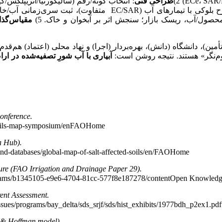
طراحی فنی
حصول/آب، ریسک بازار؛ سنجش اثر بر آبخوان و خاک. 5)
مقیاس‌گذا
ین)، دانشگاه (دانش)، بهره‌بردار (اجرا) و نهاد محلی (اعتماد) هم‌ق
وم‌نگر» هستند. نتیجه روشن است:
آبیاری با آب شورِ تصفیه‌شده در ا
conference.
اطلاعات بیشتر: p-symposium/enFAOHome
a Hub).
اطلاعات بیشتر: abases/global-map-of-salt-affected-soils/en/FAOHome
ture (FAO Irrigation and Drainage Paper 29).
بیشتر: ms/b1345105-e9e6-4704-81cc-577f8e187278/contentOpen Knowledge FAO
ent Assessment.
rograms/bay_delta/sds_srjf/sds/hist_exhibits/1977bdh_p2ex1.pdfwaterboards.
s & Hoffman model).