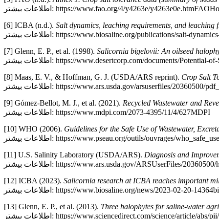
عات بیشتر: https://www.fao.org/4/y4263e/y4263e0e.htmFAOHome
[6] ICBA (n.d.).
Salt dynamics, leaching requirements, and leaching fr
https://www.biosaline.org/publications/salt-dynamics-leachi
[7] Glenn, E. P., et al. (1998).
Salicornia bigelovii: An oilseed halophy
https://www.desertcorp.com/documents/Potential-of-Salt-Agri
[8] Maas, E. V., & Hoffman, G. J. (USDA/ARS reprint).
Crop Salt T
https://www.ars.usda.gov/arsuserfiles/20360500/pdf_pubs/P572
[9] Gómez-Bellot, M. J., et al. (2021).
Recycled Wastewater and Revers
اطلاعات بیشتر: https://www.mdpi.com/2073-4395/11/4/627MDPI
[10] WHO (2006).
Guidelines for the Safe Use of Wastewater, Excret
https://www.pseau.org/outils/ouvrages/who_safe_use_waste
[11] U.S. Salinity Laboratory (USDA/ARS).
Diagnosis and Improvem
https://www.ars.usda.gov/ARSUserFiles/20360500/hb60_pdf/h
[12] ICBA (2023).
Salicornia research at ICBA reaches important mi
: https://www.biosaline.org/news/2023-02-20-14364biosaline.org
[13] Glenn, E. P., et al. (2013).
Three halophytes for saline-water agri
https://www.sciencedirect.com/science/article/abs/pii/S0098