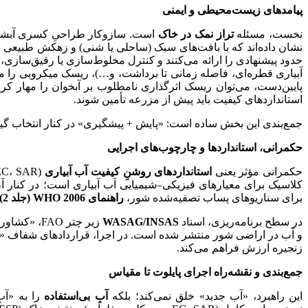
پیامدهای زیست‌محیطی و ایمنی
نخست، مسئله
تراز نمک در خاک
است. سازوکار طراحیِ کسری آبشویی 
نشان داده‌اند که با بافت‌های سبک (ساحلی یا شنی) و زهکش طبیعی
حدود پیشنهادی را ارائه می‌کنند و کنترل مخلوط‌سازی یا رقیق‌سازی
آبیاری قطره‌ای، فاصله زمانی تا برداشت، و…)، ریسک میکروبی را م
پایین‌دست، می‌توان ریسک اثرگذاری نامطلوب بر آبخوان را مهار کرد
استانداردهای کیفیت باید پیش از مزرعه تأمین شوند.
جمع‌بندی این بخش ساده است: «پایش + پیشگیری» در کنار انتخاب گیا
حکمرانی، استانداردها و چارچوب‌های اجرایی
حکمرانی مؤثر یعنی
استانداردهای روشنِ کیفیت آب آبیاری
کلاسیک برای معیارهای فیزیکی–شیمیایی آب آبیاری است؛ در کنار آن، م
برای سناریوهای پساب تصفیه‌شده شور،
راهنمای
WHO
2006
(جلد
2)
در سطح برنامه‌ریزی، اسناد
WASAG/INSAS
زیر چتر O
و آب در اراضی شور منتشر شده است. در اجرا، قراردادهای شفاف «تأ
زنجیره ارزش فراهم می‌کند.
جمع‌بندی و نقشه‌راه اجرای پایلوت تا مقیاس
این راهبرد، «آب جدید» خلق نمی‌کند؛ بلکه
آبِ بی‌استفاده
را به «آبِ