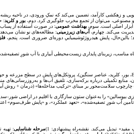
و زهکشی کارآمد، تضمین می‌کند که نمکِ ورودی، در ناحیه ریشه انبا
 و مصنوعی، می‌توان از تجمع مخرب جلوگیری کرد. دوم،
بور و کلرید
، ابزار اصلی است. سوم،
بهداشت عمومی
دیریت می‌کند. چهارم،
آب‌های زیرزمینی
: مطالعه‌های نو نشان می‌دهد
؛ بااین‌حال، پایش هیدروژئوشیمیاییِ دوره‌ای ضروری است. پنجم،
فلز
ه مناسب، زیربنای پایداری زیست‌محیطی آبیاری با آب شورِ تصفیه‌شد
نابع تکمیلی درباره برکه‌سازی، تلفیق آب‌ها و به‌روزرسانی‌های منطق
چارچوب سلامت‌محور بر مبنای «ترکیب مداخله‌ها» (درمان + روش آبیار
FA، «کشاورزی بیوسالین» را به‌عنوان ستون سازگاری با اقلیم در اراضی ش
مین آب شورِ تصفیه‌شده»، «تعهد عملکرد»، و «پایش طرف‌سوم» اعتماد
 مفید» تبدیل می‌کند. نقشه‌راه پیشنهادی: 1)
مرحله شناسایی