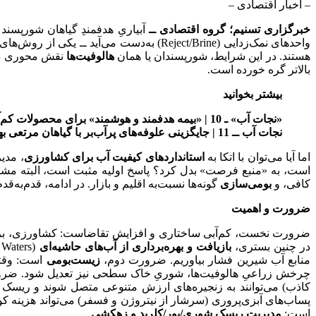
– اخبار اقتصادی –
خبرگزاری تسنیم
؛ گروه اقتصادی ــ
آبیاریِ هدفمندِ گیاهان شورپسند 
واحدهای نمک‌زدایی (Reject/Brine) به‌دست می‌آید ــ یکی از روش‌های مؤثر در جهانی است که بیش از
هستند. در این شرایط، شورپسندان یا همان
هالوفیت‌ها
نقش محوری دار
بالاتر گره خورده است.
بیشتر بخوانید
«نجات آب» ـ 10 | «بیمه هدفمند و هوشمند» برای محصولات کم‌آب‌بر
نجات آب ــ 11 | جایگزینی علوفه‌های پرآب‌بر با گیاهان مرتعی بهینه
اما آیا می‌توان با اتکا به
استانداردهای کیفیت آب برای کشاورزی
، مدی
کافی، و
بومی‌سازی
گونه‌ها نسبت‌به اقلیم و بازار. در ادامه، قدم‌به
ضرورت و اهمیت
ضرورت نخست، کم‌آبی ساختاری و افزایش تقاضاست: کشاورزی، بزرگ‌ت
در چنین بستری،
بازیافت و بهره‌برداری از آب‌های حاشیه‌ای
منابع آب شیرین فشار بیاوریم. ضرورت دوم،
زیست‌بومی
چرخش زراعیِ هالوفیت‌ها، شوریِ خاک سطحی نیز تعدیل شود. ض
کاذب) می‌توانند به زنجیره‌های ارزش متنوعی متصل شوند و ریسک د
پساب‌های آبزی‌پروری (سرشار از نیتروژن و فسفر) می‌تواند هزینه کودد
است:
مدیریت ریسک شوری/بور/کلرید و زهکشی
.