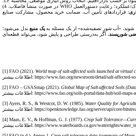
: انتخاب گونه/رقم (سالیکورنیا/آتریپلکس/کینوا) بر حسب بازار/اقلیم؛ انتخاب روش آبیاری موضعی؛ محاسبه LF؛
ری
: قراردادهای تأمین آب، ضمانت خرید محصول، مشارکت صنایع
دم شوند، «آب شورِ تصفیه‌شده» از یک مسئله به
یک منبع
بدل می‌شود؛
راضی شورپسند
، اگر به‌درستی طراحی و پایش شود، می‌تواند قطعه‌ای
[1] FAO (2021).
World map of salt-affected soils launched at virtual 
https://www.fao.org/newsroom/detail/salt-affected-soils-ma
[2] FAO – GSASmap (2021).
Global Map of Salt-affected Soils (Dat
https://www.fao.org/soils-portal/data-hub/soil-maps-and-dat
[3] Ayers, R. S., & Westcot, D. W. (1985).
Water Quality for Agricul
https://openknowledge.fao.org/server/api/core/bitstrea
[4] Maas, E. V., & Hoffman, G. J. (1977).
Crop Salt Tolerance—Curr
https://www.waterboards.ca.gov/waterrights/water_issues/p
[5] FAO (n.d.).
Annex 1. Crop salt tolerance data (summary of Maa