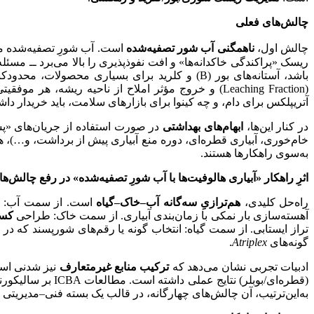
چالش‌های فعلی
چالش اول،
ناهمگنی آب شور تصفیه‌شده
است. آب شورِ تصفیه‌شده می‌تواند از من
ریسک «پراکندگی خاکدانه‌ها» و افت نفوذپذیری را بالا می‌برد ــ مسئله‌ای که در ادبیات کلاسیک FAO و USDA از منظ
باشد، آستانه‌های بور (B) و کلرید برای بسیاری محصولات، محدودکننده‌اند و لازم است در آبیاری با آب‌های لب‌شور و شور، به‌دقّت پایش شوند. چالش سوم،
(Leaching Fraction) و خروج مؤثر املاح از ناحیه ریشه، هر موفقیتی موقّت است. چالش چهارم،
آتریپلکس برای دام، و چه کینوا برای بازارهای سلامت، باید خریدار داش
در کنار این‌ها،
ابهام‌های بهداشتی
خام‌خوری، آبیاری قطره‌ای، دوره منع آبیاری پیش از برداشت، و…)،
به‌سوی راهکارها هستند.
اثرِ راهکار «آبیاری هالوفیت‌ها با آب شورِ تصفیه‌شده» در رفع چالش‌ها
راه‌حل کلیدی،
هم‌ترازیِ سه‌گانه آب–خاک–گیاه
است. از سمت آب: تکیه بر دستورالعمل‌ها
آهسته‌سازی بار نمکی با زمان‌بندی آبیاری. از سمت خاک: طراحی
کسر
تراز ایستابی. از سمت گیاه: انتخاب گونه یا رقم‌های شورپسند که در دامنه‌های 10–20 دسی‌زیمنس‌برمتر(EC آب آبیاری) کارایی قابل‌قبولی نشان داده‌اند ــ مثلاً برخ
گونه‌های
Atriplex
.
ادبیات تجربی نشان می‌دهد که
ترکیب منابع غیرمتعارف
به‌این‌ترتیب، آن چالش‌های چهارگانه، در قالب یک بسته فنی–مدیریتی پ