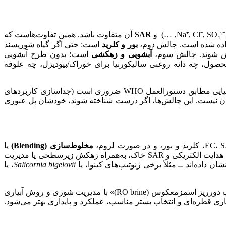
SAR
آن متفاوت باشد. همین تفاوت‌هاست که
بور و کلرید
است: حتی اگر گیاه شورپسند
آبشویی و زهکشی
است؛ بدون طرح آبشویی
ول، چه دانه روغنی سالیکورنیا برای خوراک/بیودیزل، چه علوفه
در صورت استفاده از جریان‌های «پساب تصفیه‌شده شور» وجود دارد: رعایت استانداردهای میکروبی/شیمیایی مطابق دستورالعمل WHO ضروری است (جداسازی کاربردهای
سان نیست. این چالش‌ها، اگر درست شناخته شوند، خودشان پل عبوری
مخلوط‌سازی
(Blending)
یا
بر مبنای شوری هدف در ناحیه ریشه (ECe) و پایش منظم هدایت الکتریکی و SAR خاک، به‌همراه زهکش زیرسطحی یا مدیریت
Salicornia bigelovii
، یا
نیز شدنی است: آبیاری هالوفیت‌های زینتی و منظرسازی با «پساب تصفیه‌شده + آبِ دورریز اسمزمعکوس (RO brine)» با مدیریت شوری و روش آبیاری
سالیکورنیا (از آب لب‌شور تا آبزی‌پروری و حتی Brine) نیز نشان داده‌اند که با آبیاری قطره‌ای و انتخاب بستر مناسب، عملکرد و پایداری بهتر می‌شود.