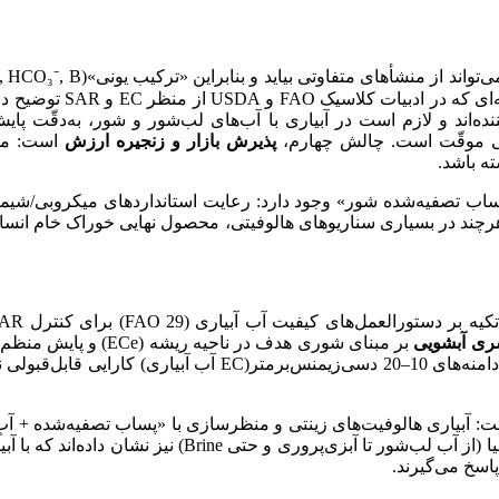
شأهای متفاوتی بیاید و بنابراین «ترکیب یونی»(Na⁺, Cl⁻, SO₄²⁻, HCO₃⁻, B, …) و
ر EC و SAR توضیح داده شده است. چالش دوم،
پذیرش بازار و زنجیره ارزش
است: محص
ته باشد.
 هرچند در بسیاری سناریوهای هالوفیتی، محصول نهایی خوراک خام ان
ی کیفیت آب آبیاری (FAO 29) برای کنترل EC، SAR، کلرید و بور، و در صورت لزوم،
ی آبشویی
ی ژنوتیپ‌های کینوا، یا
(قطره‌ای/بوبلر) نتایج عملی داشته است. مطالعات ICBA بر 
اسخ می‌گیرند.