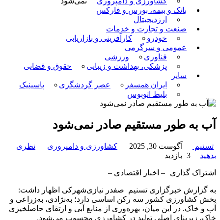
کشاورزی و دامپروری
نمی‌شود
بانک و بیمه، بورس و فارکس
ارزدیجیتال
صنعت و تجارت و خدمات
خودرو
کارآفرینی و بازاریابی
عمومی و سرگرمی
فناوری
ورزشی
پزشکی، بهداشت و زیبایی
حقوق و قضایی
سایر
ایران همسفر
عصر گردشگری
پاسینیک
بلیط اتوبوس
آب به طور مستقیم صادر نمی‌شود
تسنیم
آگوست 30, 2025
کشاورزی و دامپروری
نظری
بدهید
3 بازدید
اشتراک گذاری
– اخبار اقتصادی –
به گزارش خبرگزاری تسنیم صفدر نیازی‌شهرکی اظهار داشت:
بخش کشاورزی کشور سه رکن اساسی دارد؛ به‌نژادی، به‌زراعی و
آب و خاک. در این میان، بهره‌وری از منابع آبی و ارتقای حاصلخیزی
خاک، زیربنای اصلی تولید در کشاورزی محسوب می‌شود.