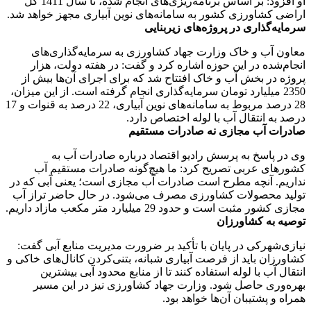
او افزود: بر اساس برنامه‌ریزی‌های انجام شده، تا سال 1411 کل
اراضی کشاورزی کشور به سامانه‌های نوین آبیاری مجهز خواهد شد.
سرمایه‌گذاری در پروژه‌های زیربنایی
معاون آب و خاک وزارت جهاد کشاورزی به سرمایه‌گذاری‌های
انجام‌شده در این حوزه اشاره کرد و گفت: در هفته دولت، هزار
پروژه در بخش آب و خاک افتتاح شد که برای اجرای آن‌ها بیش از
2350 میلیارد تومان سرمایه‌گذاری انجام گرفته است. از این میزان،
28 درصد مربوط به سامانه‌های نوین آبیاری، 22 درصد به قنوات و 17
درصد به انتقال آب با لوله اختصاص دارد.
صادرات آب مجازی نه صادرات مستقیم
وی در پاسخ به پرسش رادیو اقتصاد درباره صادرات آب به
کشورهای عربی تصریح کرد: ما هیچ‌گونه صادرات مستقیم آب
نداریم. آنچه مطرح است صادرات آب مجازی است؛ یعنی آبی که در
تولید محصولات کشاورزی مصرف می‌شود. در حال حاضر تراز آب
مجازی کشور مثبت است و حدود 29 میلیارد متر مکعب مازاد داریم.
توصیه به کشاورزان
نیازی‌شهرکی در پایان با تأکید بر ضرورت مدیریت منابع آبی گفت:
کشاورزان باید از فرصت آبیاری شبانه، بتنی‌کردن کانال‌های خاکی و
انتقال آب با لوله استفاده کنند تا از منابع محدود آبی بیشترین
بهره‌وری حاصل شود. وزارت جهاد کشاورزی نیز در این مسیر
همراه و پشتیبان آن‌ها خواهد بود.