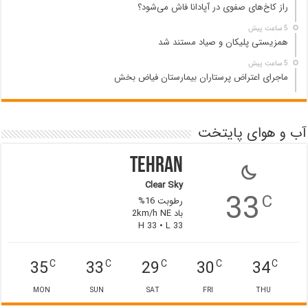
راز کاخ‌های صفوی در آپادانا فاش می‌شود؟
5 ساعت پیش
همزیستی پلیکان و صیاد مستند شد
5 ساعت پیش
ماجرای اعتراض پرستاران بیمارستان فیاض بخش
آب و هوای پایتخت
Tehran
Clear Sky
33
C
رطوبت 16%
باد 2km/h NE
H 33 • L 33
35
33
29
30
34
C
C
C
C
C
MON
SUN
SAT
FRI
THU