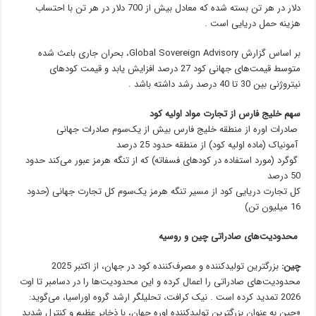
دلار در هر تن بسته شده که معادل بیش از 700 دلار در هر تن با احتساب
هزینه حمل دریایی است .
بر اساس گزارش Global Sovereign Advisory، بحران جاری باعث شده
متوسط قیمت‌های جهانی کود 27 درصد افزایش یابد و قیمت کودهای
نیتروژنی بین 30 تا 40 درصد رشد داشته باشد .
سهم خلیج فارس از تجارت مواد اولیه کود
صادرات اوره از منطقه خلیج فارس بیش از یک‌سوم صادرات جهانی
آمونیاک (ماده اولیه کود) از منطقه حدود 25 درصد
گوگرد (مورد استفاده در کودهای فسفاته) که از تنگه هرمز عبور می‌کند حدود
50 درصد
کل تجارت دریایی کود از مسیر تنگه هرمز یک‌سوم کل تجارت جهانی (حدود
16 میلیون تن)
محدودیت‌های صادراتی چین و روسیه
چین:
بزرگترین تولیدکننده و مصرف‌کننده کود در جهان، از اکتبر 2025
محدودیت‌های صادراتی را اعمال کرده و این محدودیت‌ها را در دسامبر تا اوت
2026 تمدید کرده است . نیک کرافت، تحلیلگر ارشد گروه اوراسیا، می‌گوید:
«چین به عنوان بزرگترین تولیدکننده اوره جهان، با ذخایر عظیم و کنترل شدید