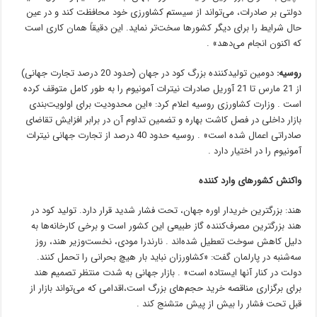
دولتی بر صادرات، می‌تواند از سیستم کشاورزی خود محافظت کند و در عین
حال شرایط را برای دیگر کشورها سخت‌تر نماید. این دقیقاً همان کاری است
که اکنون انجام می‌دهد» .
روسیه:
دومین تولیدکننده بزرگ کود در جهان (حدود 20 درصد تجارت جهانی)
از 21 مارس تا 21 آوریل صادرات نیترات آمونیوم را به طور کامل متوقف کرده
است . وزارت کشاورزی روسیه اعلام کرد: «این محدودیت برای اولویت‌بندی
بازار داخلی در فصل کاشت بهاره و تضمین تداوم آن در برابر افزایش تقاضای
صادراتی اعمال شده است» . روسیه حدود 40 درصد از تجارت جهانی نیترات
آمونیوم را در اختیار دارد .
واکنش‌ کشور‌های وارد کننده
هند: بزرگترین خریدار اوره جهان، تحت فشار شدید قرار دارد. تولید کود در
هند بزرگترین مصرف‌کننده گاز طبیعی این کشور است و برخی کارخانه‌ها به
دلیل کاهش سوخت تعطیل شده‌اند . نارندرا مودی، نخست‌وزیر هند، روز
سه‌شنبه در پارلمان گفت: «کشاورزان نباید بار هیچ بحرانی را تحمل کنند.
دولت در کنار آنها ایستاده است» . بازار جهانی به شدت منتظر تصمیم هند
برای برگزاری مناقصه خرید حجم‌های بزرگ است،اقدامی که می‌تواند بازار از
قبل تحت فشار را بیش از پیش متشنج کند .