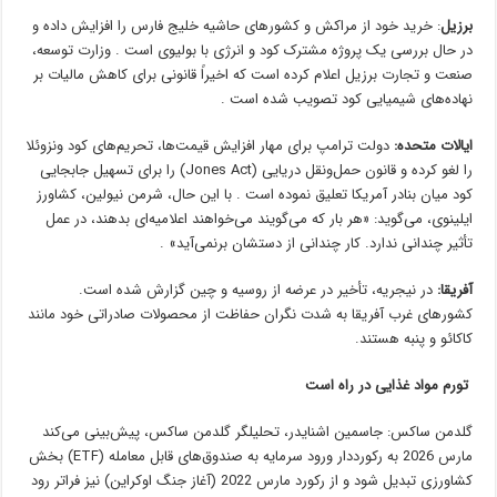
برزیل
: خرید خود از مراکش و کشورهای حاشیه خلیج فارس را افزایش داده و
در حال بررسی یک پروژه مشترک کود و انرژی با بولیوی است . وزارت توسعه،
صنعت و تجارت برزیل اعلام کرده است که اخیراً قانونی برای کاهش مالیات بر
نهاده‌های شیمیایی کود تصویب شده است .
ایالات متحده:
دولت ترامپ برای مهار افزایش قیمت‌ها، تحریم‌های کود ونزوئلا
را لغو کرده و قانون حمل‌ونقل دریایی (Jones Act) را برای تسهیل جابجایی
کود میان بنادر آمریکا تعلیق نموده است . با این حال، شرمن نیولین، کشاورز
ایلینوی، می‌گوید: «هر بار که می‌گویند می‌خواهند اعلامیه‌ای بدهند، در عمل
تأثیر چندانی ندارد. کار چندانی از دستشان برنمی‌آید» .
آفریقا:
در نیجریه، تأخیر در عرضه از روسیه و چین گزارش شده است.
کشورهای غرب آفریقا به شدت نگران حفاظت از محصولات صادراتی خود مانند
کاکائو و پنبه هستند.
تورم مواد غذایی در راه است
گلدمن ساکس: جاسمین اشنایدر، تحلیلگر گلدمن ساکس، پیش‌بینی می‌کند
مارس 2026 به رکورددار ورود سرمایه به صندوق‌های قابل معامله (ETF) بخش
کشاورزی تبدیل شود و از رکورد مارس 2022 (آغاز جنگ اوکراین) نیز فراتر رود