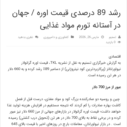
رشد 89 درصدی قیمت اوره / جهان
در آستانه تورم مواد غذایی
تسنیم
مارس 26, 2026
کشاورزی و دامپروری
نظری بدهید
0 بازدید
اقتصادی
به گزارش خبرگزاری تسنیم به نقل از نشریه TKL، قیمت اوره گرانولار
نیواورلئانز (پرکاربردترین کود نیتروژنی) از دسامبر 89٪ رشد کرده و به 660 دلار
در هر تن رسیده است.
عبور از مرز 700 دلار
چین و روسیه دو صادرکننده بزرگ کود و مواد مغذی، درست قبل از فصل
کاشت بهاره صادرات را کم کردند که نتیجه مستقیم در افزایش هزینه تولید غذا
خواهد داشت؛ قیمت اوره گرانولار در بازارهای جهانی از مرز 660 دلار نیز عبور
کرده و در برخی نقاط به بالای 700 دلار در هر تن (تحویل درب کشتی) رسیده
است . در بازار نیواورلئان، معاملات بارج در روزهای اخیر با قیمت بالای 645