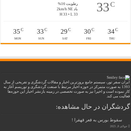
33
C
رطوبت 16%
باد 2km/h NE
H 33 • L 33
C
C
C
C
C
35
33
29
30
34
MON
SUN
SAT
FRI
THU
ایران سفر تور، سیستم جامع بروزترین اخبار و مقالات گردشگری و تفریحی از سال
1393 به صورت متمرکز در حوزه اخبار مرتبط با صنعت گردشگری و توریسم آغاز به
کار نموده است و اخیرا نیز به صورت تخصصی در زمینه بازنشر اخبار این حوزه‌ها
فعالیت می کند.
گردشگران در حال مشاهده:
سقوط بورس به قعر قهقرا !
جولای 8, 2025