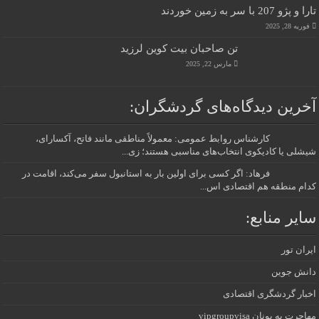
تارا و پژو 207 با سر به زمین خوردند
فوریه 28, 2025
تن صاحبان بیت کوین لرزید
مارس 22, 2025
آخرین دیدگاه‌های گردشگران:
کارشناس روابط عمومی: معمولاً مناطقی مانند فاتح، آکسارای،
شیشلی یا کادیکوی انتخاب‌های مناسبی هستند؛ زی...
فرهاد: اگر کسی برای اولین بار به استانبول سفر می‌کند، اقامت در
کدام منطقه هم اقتصادی اس...
سایر منابع:
ایران تور
دانش جوین
اخبار گردشگری اقتصادی
مهاجرت به یونان vipgroupvisa