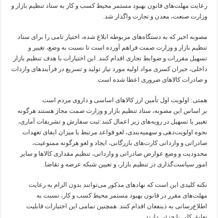
رعایت مهلت‌های قانون بهبود مستمر محیط کسب و کار به ستاد تنظیم بازار و
وزارت صنعت، معدن و تجارت واگذار شد.
مصوبه اخیر که به دستگاه‌های مربوطه ابلاغ شده، اختیار تامی را برای ستاد
تنظیم بازار و وزارت صمت فراهم آورده است تا نسبت به وضع، تغییر و
تسهیل مقررات و ضوابط تجاری اقدام کنند. این اختیارات با هدف تنظیم بازار
داخلی، جبران کسری مواد اولیه مورد نیاز تولید و تسریع در فرآیندهای واردات
و صادرات کالاهای ضروری اعطا شده است.
همتی: اولویت اول تأمین ارز کالاهای اساسی و داروی مردم است
بر اساس این مصوبه، ستاد تنظیم بازار و وزارت صمت مجاز هستند هرگونه
تغییر یا تسهیل در رویه‌های زیر اعمال کنند:ثبت سفارش و تشریفات آماری،
نحوه اولویت‌دهی و سهمیه‌بندی، لغو قواعد مرتبط با میزان ایفای تعهدات
صادراتی و وارداتی کارت‌های بازرگانی، ایجاد و لغو هرگونه ممنوعیت،
محدودیت و وضع عوارض صادراتی و وارداتی، تنظیم مقداری کالاها و سایر
امور سیاست‌گذاری در تنظیم بازار، و تعیین شبکه عرضه و تقاضا.
نکته کلیدی این است که نهادهای مذکور می‌توانند بدون الزام به رعایت
مهلت‌های مقرر در قانون بهبود مستمر محیط کسب و کار، نسبت به
اطلاع‌رسانی به ذینفعان اقدام کنند. همچنین تمامی این اختیارات قابلیت
تعلیق کلی یا جزئی دارند.