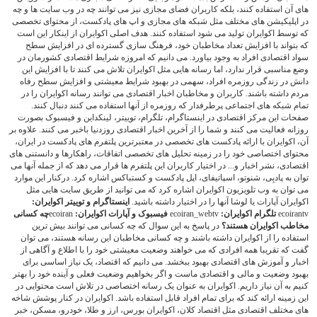
های آن استفاده کنند، بلکه کاربران فضای مجازی نیز می توانند چه در وب سایت ها و چه
در اپلیکیشن های مختلف مثل شبکه های مجازی و اپ های پادکست، از محتوای تخصصی
که توسط اکوایران تولید می شود استفاده کنند. هدف اصلی اکوایران از اینکار این است
که بتواند با افزایش تعداد مخاطبان خود، فرهنگ سازی گسترده ای در افزایش سطح
سواد اقتصادی افراد به وجود بیاورد. می دانیم که امروزه شرایط اقتصادی کشورمان در
وضع مناسبی قرار ندارد، اما رسانه هایی مثل اکوایران تلاش می کنند تا با افزایش این
دانش در زندگی روزمره افراد، سهمی در بهبود شرایط معیشتی و افزایش سطح رفاه
مردم داشته باشند. کاربران و مخاطبان اخبار اقتصادی می توانند رسانه اکوایران را در
تمام شبکه های اجتماعی پرطرفدار که روزمره از آنها استفاده می کنند دنبال کنند.
صفحات این مرکز اقتصادی در اینستاگرام، تلگرام، توییتر، لینکداین و فیسبوک بصورت
روزانه فعالیت می کنند و شما را از آخرین اخبار اقتصادی روزدنیا باخبر می کنند. علاوه بر
آن، اکوایران با ارائه پادکست های تخصصی در معتبرترین پلتفرم های پادکست در ایران،
محتوای اختصاصی خود را در زمینه تحلیل های تخصصی اتفاقات، راهکارها و دانستنی های
اقتصادی، نشر اخبار و... در اختیار کاربران این پلتفرم ها قرار می دهد که از جمله آنها می
توان به پادبِی، شنوتو، اسپاتیفای، اپل پادکست و کستباکس اشاره کرد. درکنار این موارد
می توان به وب تلویزیون اکوایران اشاره کرد که می توانید از طریق سایت هایی مثل
اکوایران آپارات یا لوشا آنها را در اختیار داشته باشید.
اینستاگرام و توییتر اکوایران:
ecoirantv
تلگرام اکوایران:
ecoiran_webtv
فیسبوک و آپارات اکوایران:
ecoiran
چه کسانی
مخاطب اکوایران هستند؟
در پاسخ به این سوال که چه کسانی می توانند بیش ترین
استفاده را از اکوایران داشته باشند و چه کسانی مخاطبان این رسانه هستند، می توان
گفت که تقریبا همه افرادی که می خواهند وضعیت معیشتی خود را با اطلاع و آگاهی از
اخبار و آموزش های اقتصادی بهبود ببخشد. می دانیم که اقتصاد، یک نیاز اساسی برای
بهبود وضعیت و مالی و اقتصادی ماست و اگر بخواهیم وضعیت فعلی و آینده خود را بهتر
کنیم به آن نیاز داریم. اکوایران به عنوان یک رسانه اختصاصی در تلاش است محتوایی در
این زمینه ارائه کند که برای تمام افراد قابل استفاده باشد. اکوایران در کنار پوشش شاخه
های مختلف اقتصادی مثل اقتصاد کلان، اکوایران بورس، ارز و طلا، خودرو، مسکن، خبر