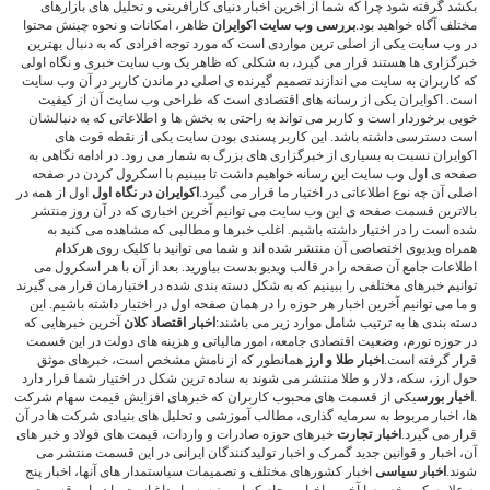
بکشد گرفته شود چرا که شما از آخرین اخبار دنیای کارآفرینی و تحلیل های بازارهای
مختلف آگاه خواهید بود.
بررسی وب سایت اکوایران
ظاهر، امکانات و نحوه چینش محتوا
در وب سایت یکی از اصلی ترین مواردی است که مورد توجه افرادی که به دنبال بهترین
خبرگزاری ها هستند قرار می گیرد، به شکلی که ظاهر یک وب سایت خبری و نگاه اولی
که کاربران به سایت می اندازند تصمیم گیرنده ی اصلی در ماندن کاربر در آن وب سایت
است. اکوایران یکی از رسانه های اقتصادی است که طراحی وب سایت آن از کیفیت
خوبی برخوردار است و کاربر می تواند به راحتی به بخش ها و اطلاعاتی که به دنبالشان
است دسترسی داشته باشد. این کاربر پسندی بودن سایت یکی از نقطه قوت های
اکوایران نسبت به بسیاری از خبرگزاری های بزرگ به شمار می رود. در ادامه نگاهی به
صفحه ی اول وب سایت این رسانه خواهیم داشت تا ببینیم با اسکرول کردن در صفحه
اصلی آن چه نوع اطلاعاتی در اختیار ما قرار می گیرد.
اکوایران در نگاه اول
اول از همه در
بالاترین قسمت صفحه ی این وب سایت می توانیم آخرین اخباری که در آن روز منتشر
شده است را در اختیار داشته باشیم. اغلب خبرها و مطالبی که مشاهده می کنید به
همراه ویدیوی اختصاصی آن منتشر شده اند و شما می توانید با کلیک روی هرکدام
اطلاعات جامع آن صفحه را در قالب ویدیو بدست بیاورید. بعد از آن با هر اسکرول می
توانیم خبرهای مختلفی را ببینیم که به شکل دسته بندی شده در اختیارمان قرار می گیرند
و ما می توانیم آخرین اخبار هر حوزه را در همان صفحه اول در اختیار داشته باشیم. این
دسته بندی ها به ترتیب شامل موارد زیر می باشند:
اخبار اقتصاد کلان
آخرین خبرهایی که
در حوزه تورم، وضعیت اقتصادی جامعه، امور مالیاتی و هزینه های دولت در این قسمت
قرار گرفته است.
اخبار طلا و ارز
همانطور که از نامش مشخص است، خبرهای موثق
حول ارز، سکه، دلار و طلا منتشر می شوند به ساده ترین شکل در اختیار شما قرار دارد
.
اخبار بورس
یکی از قسمت های محبوب کاربران که خبرهای افزایش قیمت سهام شرکت
ها، اخبار مربوط به سرمایه گذاری، مطالب آموزشی و تحلیل های بنیادی شرکت ها در آن
قرار می گیرد.
اخبار تجارت
خبرهای حوزه صادرات و واردات، قیمت های فولاد و خبر های
آن، اخبار و قوانین جدید گمرک و اخبار تولیدکنندگان ایرانی در این قسمت منتشر می
شوند.
اخبار سیاسی
اخبار کشورهای مختلف و تصمیمات سیاستمدار های آنها، اخبار پنج