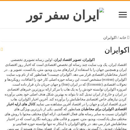
خانه
/
اکوایران
اکوایران
اکوایران، تصویر اقتصاد ایران
، اولین رسانه تصویری تخصصی
اقتصاد ایران، یک وب سایت چند رسانه ای تخصص اقتصادی است که اخبار روز اقتصادی
ایران و همچنین جهان را با استفاده از ابزارهای مدرن ویدیو، متن، پادکست، تصویر و... در
اختیار مخاطبان اقتصادی قرار می دهد. اکوایران چیست؟ همانطور که از نام وب سایت
اکوایران (ecoiran) مشخص است، این رسانه حوزه اصلی کار خود را اتفاقات، رویکردها و
تحولات اقتصادی (Economic) که در ایران (Iran) و جهان جریان دارد قرار داده است.
امروزه اکوایران توانسته خودش را به یک هاب یا مرکز ارائه بروزترین خبرهای اقتصادی
در ایران و خارج از ایران تبدیل کند تا بتواند به بهترین شکل هدف اصلی خود یعنی برآورده
کردن نیازهای خاص اقتصادی مخاطبانش را برآورده کند. آخرین اخبار اکوایران، هاب
خبری اقتصاد ایران و جهان را در اقتصاد آفرین مشاهده می نمایید.
کانال های ارایه اخبار
اقتصادی اکوایران برای مخاطبان
همانطور که گفتیم، یکی از بارزترین ویژگی های
اکوایران نسبت به سایر رسانه های فعال اقتصادی، ارائه انواع مختلف محتوا با روش های
مختلف مثل پادکست، ویدیو، متن، تصویر و قالب های روزنامه نگاری است که در اختیار
مخاطبانش قرار می دهد. در واقع اکوایران با اینکار نه تنها توانسته حوزه فعالیتی و
مخاطبان خودش را گسترش بدهد تا در هرجایی که از فضای مجازی هستند از سرویس