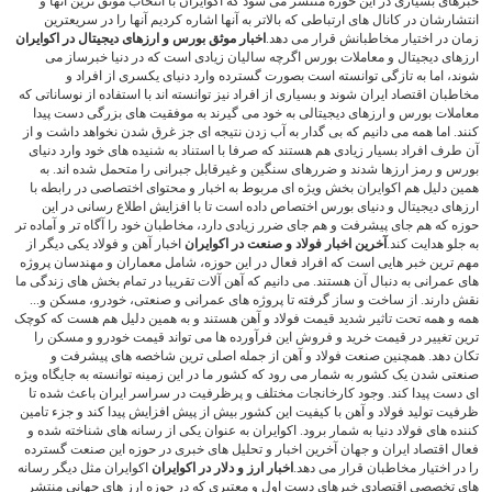
خبرهای بسیاری در این حوزه منتشر می شود که اکوایران با انتخاب موثق ترین آنها و
انتشارشان در کانال های ارتباطی که بالاتر به آنها اشاره کردیم آنها را در سریعترین
زمان در اختیار مخاطبانش قرار می دهد.
اخبار موثق بورس و ارزهای دیجیتال در اکوایران
ارزهای دیجیتال و معاملات بورس اگرچه سالیان زیادی است که در دنیا خبرساز می
شوند، اما به تازگی توانسته است بصورت گسترده وارد دنیای یکسری از افراد و
مخاطبان اقتصاد ایران شوند و بسیاری از افراد نیز توانسته اند با استفاده از نوساناتی که
معاملات بورس و ارزهای دیجیتالی به خود می گیرند به موفقیت های بزرگی دست پیدا
کنند. اما همه می دانیم که بی گدار به آب زدن نتیجه ای جز غرق شدن نخواهد داشت و از
آن طرف افراد بسیار زیادی هم هستند که صرفا با استناد به شنیده های خود وارد دنیای
بورس و رمز ارزها شدند و ضررهای سنگین و غیرقابل جبرانی را متحمل شده اند. به
همین دلیل هم اکوایران بخش ویژه ای مربوط به اخبار و محتوای اختصاصی در رابطه با
ارزهای دیجیتال و دنیای بورس اختصاص داده است تا با افزایش اطلاع رسانی در این
حوزه که هم جای پیشرفت و هم جای ضرر زیادی دارد، مخاطبان خود را آگاه تر و آماده تر
به جلو هدایت کند.
آخرین اخبار فولاد و صنعت در اکوایران
اخبار آهن و فولاد یکی دیگر از
مهم ترین خبر هایی است که افراد فعال در این حوزه، شامل معماران و مهندسان پروژه
های عمرانی به دنبال آن هستند. می دانیم که آهن آلات تقریبا در تمام بخش های زندگی ما
نقش دارند. از ساخت و ساز گرفته تا پروژه های عمرانی و صنعتی، خودرو، مسکن و...
همه و همه تحت تاثیر شدید قیمت فولاد و آهن هستند و به همین دلیل هم هست که کوچک
ترین تغییر در قیمت خرید و فروش این فرآورده ها می تواند قیمت خودرو و مسکن را
تکان دهد. همچنین صنعت فولاد و آهن از جمله اصلی ترین شاخصه های پیشرفت و
صنعتی شدن یک کشور به شمار می رود که کشور ما در این زمینه توانسته به جایگاه ویژه
ای دست پیدا کند. وجود کارخانجات مختلف و پرظرفیت در سراسر ایران باعث شده تا
ظرفیت تولید فولاد و آهن با کیفیت این کشور بیش از پیش افزایش پیدا کند و جزء تامین
کننده های فولاد دنیا به شمار برود. اکوایران به عنوان یکی از رسانه های شناخته شده و
فعال اقتصاد ایران و جهان آخرین اخبار و تحلیل های خبری در حوزه این صنعت گسترده
را در اختیار مخاطبان قرار می دهد.
اخبار ارز و دلار در اکوایران
اکوایران مثل دیگر رسانه
های تخصصی اقتصادی خبرهای دست اول و معتبری که در حوزه ارز های جهانی منتشر