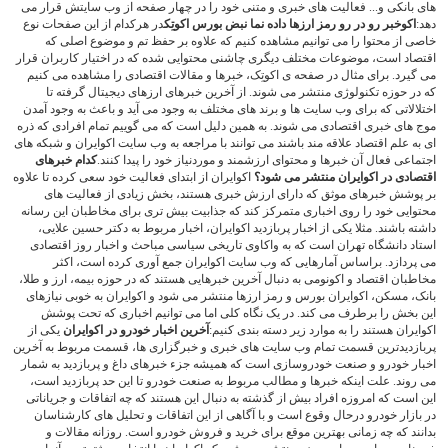
های بانکی و... فعالیت های خبری و متنی خود را در چهار صفحه از وب سایتش قرار می
دهد:
اکوخبر
رو در رو
رمز ارزها
داده نما
نبض بورس
اکوتِک
در هرکدام از این صفحات نوع
خاصی از محتوا را می توانیم مشاهده کنیم که علاوه بر حفظ تم و موضوع اصلی که
اقتصاد است، موضوعات مختلف دیگری چاشنی محتوایی شده که در اختیار کاربران قرار
می گیرد. برای مثال در صفحه ی اکوتِک، خبرها و مقالات اقتصادی را مشاهده می کنیم
که در حوزه تکنولوژی منتشر می شوند. از آخرین خبرهای ارزهای دیجیتال گرفته تا
اختلالاتی که برای وب سایت ها و برند های مختلف به وجود می آید و باعث به وجود آمدن
موج های خبری اقتصادی می شوند. به همین دلیل است که می گوییم تمام افرادی که ذره
ای به علم اقتصاد علاقه مند باشند می توانند با مراجعه به وب سایت اکوایران و شبکه های
اجتماعی فعال آن خبرها و محتوای ارزشمند و موردنیاز خود را پیدا کنند.
کدام خبرهای
اقتصادی در اکوایران منتشر می شود؟
اکوایران از ابتدای فعالیت خود سعی کرده تا علاوه
بر پوشش خبرهای موثق که دارای ارزش خبری هستند، بخش زیادی از فعالیت های
محتوایی خود را روی اخباری متمرکز کند که جذابیت بیش تری برای مخاطبان این رسانه
داشته باشند. مثلا یکی از اخبار پربازدید اکوایران، اخبار مربوط به دکتر حسین علایی،
استاد دانشگاه تهران است که به واکاوی تاریخی سیاسی مباحث و اخبار روز اقتصادی
می پردازد. براساس آمارهایی که وب سایت اکوایران جمع آوری کرده است، اکثر
مخاطبان اقتصاد و اکونومی به دنبال آخرین خبرهایی هستند که در حوزه بیمه، ارز و طلا،
بانک، مسکن، اکوایران بورس و رمز ارزها منتشر می شود و اکوایران به خوبی نیازهای
این بخش را برطرف می کند. در یک نگاه کلی اما می توانیم اخباری که تحت پوشش
اکوایران هستند را به موارد زیر دسته بندی کنیم:
آخرین اخبار خودرو در اکوایران
یکی از
پربازدیدترین قسمت تمام وب سایت های خبری و خبرگزاری ها، قسمت مربوط به آخرین
اخبار خودرو و صنعت خودروسازی است که همیشه جزء خبرهای داغ و پربازدید به شمار
می روند. علت اینکه خبرها و مطالب مربوط به صنعت خودرو تا این حد پربازدید است،
این است که امروزه افراد بیش از گذشته به دنبال این هستند که چه اتفاقات و جریاناتی
در بازار خودرو درحال وقوع است و با آگاهی از این اتفاقات و تحلیل های کارشناسان
بدانند که چه زمانی بهترین موقع برای خرید و فروش خودرو است. روزانه مقالات و