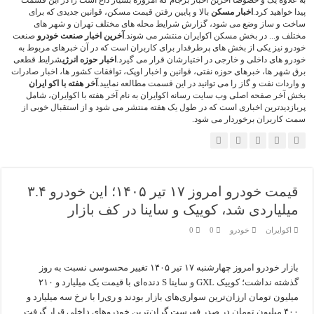
به علاوه یک و خصوصا آخرین اخبار برجام که امروزه بسیار داغ است را در این قسمت
پیدا خواهید کرد.
اخبار مسکن
بالا و پایین رفتن قیمت مسکن، قوانین جدیدی که برای
ساخت و ساز وضع می شود، گزارش شرایط محله های مختلف تهران و شهر های
مختلف و... در بخش مسکن اکوایران منتشر می شوند.
آخرین اخبار صنعت خودرو
صنعت
خودرو نیز یکی از بخش های پرطرفدار برای کاربران است که در آن خبرهای مربوط به
خودرو های داخلی و خارجی در اختیارشان قرار می گیرد.
اخبار حوزه انرژی
شرایط قطعی
برق شهر ها، خبرهای حوزه نفتی، قوانین و اخبار اوپک، توافقات کشور ها، اخبار صادرات
و واردات نفت و گاز را می توانید در این قسمت مطالعه نمایید.
آخر هفته با اکو ایران
بخش آخر صفحه اصلی وب سایت رسانه اکوایران به نام آخر هفته با اکوایران، شامل
پربازدیدترین اخباری است که در طول یک هفته منتشر می شود و از استقبال خوبی از
سمت کاربران برخوردار می شود.
قیمت خودرو امروز ۱۷ تیر ۱۴۰۵؛ این خودرو ۳.۴
میلیاردی شد، کوییک و ساینا در کف بازار
اکوایران
خودرو
0
0
بازار خودرو امروز چهارشنبه ۱۷ تیر ۱۴۰۵ تغییر محسوسی نسبت به روز
گذشته نداشت؛ کوییک GXL و ساینا S دنده‌ای با قیمت یک میلیارد و ۲۱۰
میلیون تومان ارزان‌ترین سواری‌های بازار بودند و ری‌را با نرخ سه میلیارد و
۴۰۰ میلیون تومان در صدر فهرست گران‌ترین خودروهای داخلی قرار گرفت.