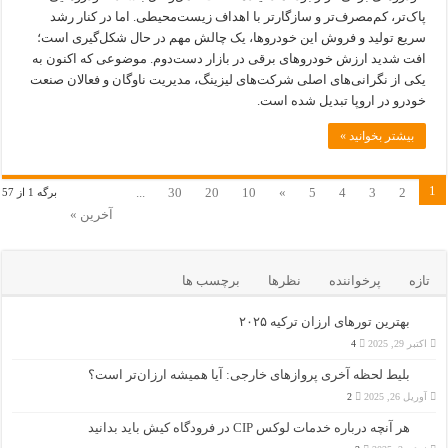
پاک‌تر، کم‌مصرف‌تر و سازگارتر با اهداف زیست‌محیطی. اما در کنار رشد
سریع تولید و فروش این خودروها، یک چالش مهم در حال شکل‌گیری است؛
افت شدید ارزش خودروهای برقی در بازار دست‌دوم. موضوعی که اکنون به
یکی از نگرانی‌های اصلی شرکت‌های لیزینگ، مدیریت ناوگان و فعالان صنعت
خودرو در اروپا تبدیل شده است.
بیشتر بخوانید »
1
...
30
20
10
»
5
4
3
2
برگه 1 از 57
آخرین »
تازه
پرخواننده
نظرها
برچسب ها
بهترین تورهای ارزان ترکیه ۲۰۲۵
اکتبر 29, 2025
4
بلیط لحظه آخری پروازهای خارجی: آیا همیشه ارزان‌تر است؟
آوریل 26, 2025
2
هر آنچه درباره خدمات لوکس CIP در فرودگاه‌ کیش باید بدانید