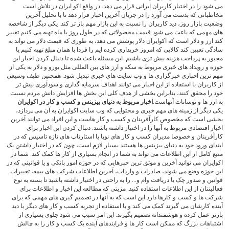
می شود را در اختیار کاربران ایرانی قرار می دهد. در واقع اکو ایران در تلاش است
مخاطبانی که بدست می آورد را در جریان آخرین اخبار قرار دهد تا با تحلیل آخرین
وضعیت بازار روز، دید کاربران را نسبت به این بازار مهم باز تر کند. یکی دیگر از شاخصه
های مهمی که باعث می شود قیمت محصولاتی که در طول روز یا ماه تهیه می کنیم تغییر
کند ارز و دلار است که اکوایران دلار پوشش می دهد، به طوری که قیمت دلار می تواند به
سادگی تعیین کند کالایی که امروز خریداری کرده ایم را فردا با همان مبلغ تهیه کنیم یا
مجبور به پرداخت هزینه بیش تری باشیم. این مسئله باعث شده تا دنبال کردن اخبار این
حوزه و رویداد های خبری مربوط به سکه و ارز های بین المللی مثل یورو و دلار به یکی از
مهم ترین اخباری خبرگزاری ها و وب سایت های خبری تبدیل شود. همچنین طیف وسیعی
از کاربران با استفاده از این اخبار می توانند اهداف سرمایه گذاری و سودآوری بیش تر
خود را محقق کنند، بنابراین بخشی از هدف کلی این بخش ها افزایش دانش مردم نسبت
به ارز ها و نوسانات آنهاست.
اخبار مربوط به دنیای بیزینس و کسب و کار در اکوایران
یکی دیگر از زمینه های مهم خبری و محتوایی که وب سایت اکوایران به آن می پردازد،
بخشی است که مخصوص کارآفرینان و کسب و کار هاست و این افراد می توانند آخرین
اخبار اقتصادی مربوط به آنها را در اختیار داشته باشند. دنبال کردن این اخبار برای
کارآفرینان و خصوصا مدیران کسب و کار های نوپا یا استارتاپ های تازه تاسیس که در
ابتدای ورود خود به دنیای بیزینس ها هستند بسیار لازم است، چون که در اختیار داشتن یک
منبع کامل از این اطلاعات می تواند به شما در انجام بسیاری از کار ها کمک کند. شما در
اکوایران می توانید آخرین و موثق ترین خبرهایی که در حوزه امور بانکی و یا قوانینی که در
این حوزه وضع می شوند، صادرات و واردات، آخرین اطلاعات شرکت های بیمه، تغییرات
قوانین و صدور چک یا دریافت وام و... را به راحتی در اختیار داشته باشید تا بسته به نوع
فعالیتتان از این اطلاعات استفاده کنید. مزیتی که مطالعه این اخبار و اطلاعات برای
شرکت ها و کسب و کارها دارد این است که به آنها در تصمیم گیری های مهمی که برای
آینده کارشان می گیرند کمک می کند و با استفاده از تجربه کسب و کار های دیگر با دید
بازتر عمل کرده و هوشمندانه تصمیم بگیرند. این امر سبب می شود جلوی بسیاری از
اشتباهات بزرگ که ممکن است کار ها و فرایندهای آینده یک کسب و کار را به چالش