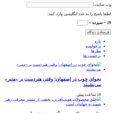
وب‌ سایت
لطفا پاسخ را به عدد انگلیسی وارد کنید:
19 − سیزده =
تازه
پرخواننده
نظرها
برچسب ها
نجوای چوب در اصفهان؛ وقتی هنردست بر «منبر»
می‌نشیند
18 ساعت پیش