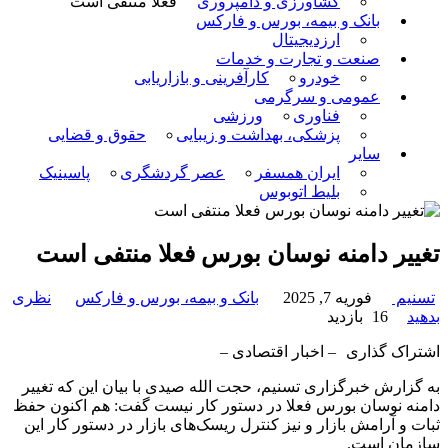
کشاورزی و دامپروری
فعلا منتفی است
بانک و بیمه، بورس و فارکس
ارزدیجیتال
صنعت و تجارت و خدمات
خودرو
کارآفرینی و بازاریابی
عمومی و سرگرمی
فناوری
ورزشی
پزشکی، بهداشت و زیبایی
حقوق و قضایی
سایر
ایران همسفر
عصر گردشگری
پاسینیک
بلیط اتوبوس
تغییر دامنه نوسان بورس فعلا منتفی است
تسنیم
فوریه 7, 2025
بانک و بیمه، بورس و فارکس
نظری
بدهید
16 بازدید
اشتراک گذاری
– اخبار اقتصادی –
به گزارش خبرگزاری تسنیم، حجت الله صیدی با بیان این که تغییر
دامنه نوسان بورس فعلا در دستور کار نیست گفت: هم اکنون حفظ
ثبات و آرامش بازار و نیز کنترل ریسک‌های بازار در دستور کار این
سازمان است.