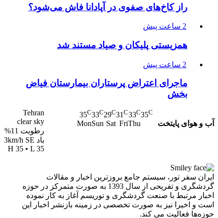
راز کاخ‌های صفوی در آپادانا فاش می‌شود؟
2 ساعت پیش
همزیستی پلیکان و صیاد مستند شد
2 ساعت پیش
ماجرای اعتراض پرستاران بیمارستان فیاض
بخش
Tehran
C
C
C
C
C
C
35
33
29
31
33
35
clear sky
آب و هوای پایتخت
Mon
Sun
Sat
Fri
Thu
رطوبت 11%
باد 3km/h SE
H 35 • L 35
ایران سفر تور، سیستم جامع بروزترین اخبار و مقالات
گردشگری و تفریحی از سال 1393 به صورت متمرکز در حوزه
اخبار مرتبط با صنعت گردشگری و توریسم آغاز به کار نموده
است و اخیرا نیز به صورت تخصصی در زمینه بازنشر اخبار این
حوزه‌ها فعالیت می کند.