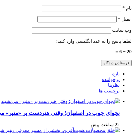
نام
*
ایمیل
*
وب‌ سایت
لطفا پاسخ را به عدد انگلیسی وارد کنید:
20 − 6 =
تازه
پرخواننده
نظرها
برچسب ها
نجوای چوب در اصفهان؛ وقتی هنردست بر «منبر» می
22 ساعت پیش