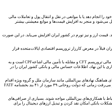
بین‌المللی خود را انجام دهد یا با موانعی در نقل و انتقال پول و تعاملات مالی
یل می‌شود و منجر به افزایش قیمت‌ها و موانع معیشتی بیشتر
 روابط تجاری مواجه است و قرار گرفتن در FATF این مشکلات را تشدید می‌کند. قیمت ارز و نیز تورم در کشور ایران افزایش می‌یابد. در این صورت
 حالی که ایران قبلاً در معرض کارزار تروریسم اقتصادی ایالات‌متحده قرار
لذا؛ FATF که توسط G۷ در سال ۱۹۸۹ سازمان‌دهی شد و یک نهاد بین‌المللی تنظیم استاندارد برای مبارزه با پول‌شویی AML، مقابله با تأمین مالی تروریسم CFT و مقابله با تأمین مالی اشاعهCPF است و به
ری با این نهاد، اطلاعات حساس مالی و بانکی کشور ایران را در
ارهای هماهنگ نهادهای بین‌المللی مانند سازمان ملل و گروه ویژه اقدام
مالی FATF و اتحادیه اروپا EU قرار داشت.اگر قرار بود مشکلات اقتصادی مردم با عضویت در گروه ویژه اقدام مالی FATF حل شود، انتظار می‌رفت زمانی که دولت روحانی ۳۹ مورد از ۴۱ بند بخشنامه FATF
ری در ارتباط با همکاری‌های بین‌المللی مواجه شوند. بسیاری از صرافی‌های
مللی و مشکلات بانکی امکان نقد کردن و تبدیل ارزهای دیجیتال را برای