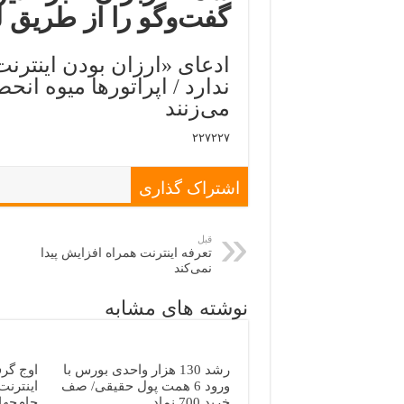
گفت‌وگو را از طریق لی
ادعای «ارزان بودن اینترنت
ندارد / اپراتورها میوه انحص
می‌زنند
۲۲۷۲۲۷
اشتراک گذاری
قبل
تعرفه اینترنت همراه افزایش پیدا
نمی‌کند
نوشته های مشابه
رشد 130 هزار واحدی بورس با
اوج گر
ورود 6 همت پول حقیقی/ صف
اینترنت
خرید 700 نماد
جام‌جها