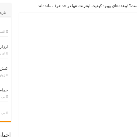
 /وعده‌های بهبود کیفیت اینترنت تنها در حد حرف مانده‌اند
تازه
اکتبر 29, 5
ارزان
آوریل 26,
کیش ب
ژوئن 2, 5
حمام
می 26, 2025
می 28, 2025
اخبا