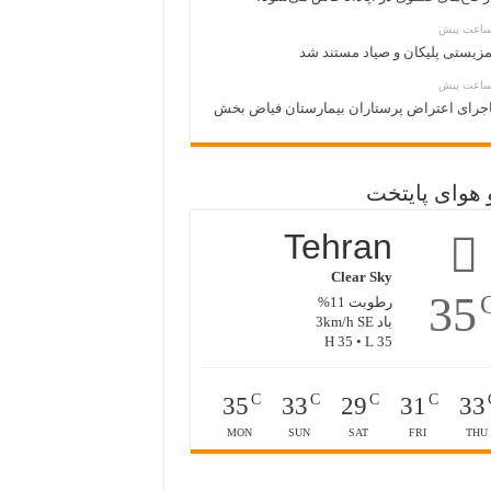
زیستی پلیکان و صیاد مستند شد
جرای اعتراض پرستاران بیمارستان فیاض بخش
 هوای پایتخت
Tehran
Clear Sky
35
رطوبت 11%
باد 3km/h SE
H 35 • L 35
C
C
C
C
35
33
29
31
33
MON
SUN
SAT
FRI
THU