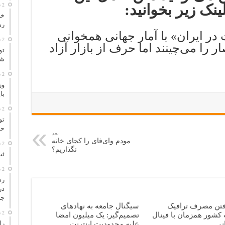
نک زیر بخوانید:
2 ساعت پیش
خل
ره
 در ایران» با آمار جهانی همخوانی
2 ساعت پیش
ار را می‌چینند اما حرف از بازار آزاد
تو
شر
2 ساعت پیش
وز
با
2 ساعت پیش
تو
حم
بعد
مودم وای‌فای را کجای خانه
2 ساعت پیش
نگذاریم؟
ثب
2 ساعت پیش
در
جا
فتن مصرف ترافیک
سیگنال جامعه به نهادهای
2 ساعت پیش
 کشور همزمان با فینال
تصمیم‌گیر: یک میلیون امضا
نی
علیه محدودیت اینترنت
را