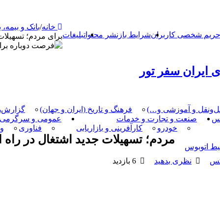
خانه
/
بانک و بیمه،
ریم شخصی کاربران
شرایط بازنشر محتوا
تبلیغات
برای مردم؛ تسهیلات
 ایران سفر تور
مل‌و‌نقل و آموزشی و…)
فرهنگ و تاریخ (ایران و جهان)
گزارش‌ه
کس
صنعت و تجارت و خدمات
عمومی و سرگرمی
خودرو
کارآفرینی و بازاریابی
فناوری
و
مردم؛ تسهیلات جدید اشتغال در راه
یط اتوبوس
کس
نظری بدهید
6 بازدید