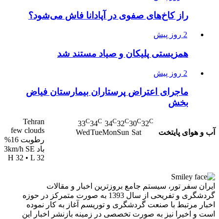
راز کاخ‌های صفوی در آپادانا فاش می‌شود؟
2 روز پیش
همزیستی پلیکان و صیاد مستند شد
2 روز پیش
ماجرای اعتراض پرستاران بیمارستان فیاض
بخش
Tehran
C
C
C
C
C
C
33
34
34
32
30
32
few clouds
آب و هوای پایتخت
Wed
Tue
Mon
Sun
Sat
رطوبت 16%
باد 3km/h SE
H 32 • L 32
ایران سفر تور، سیستم جامع بروزترین اخبار و مقالات
گردشگری و تفریحی از سال 1393 به صورت متمرکز در حوزه
اخبار مرتبط با صنعت گردشگری و توریسم آغاز به کار نموده
است و اخیرا نیز به صورت تخصصی در زمینه بازنشر اخبار این