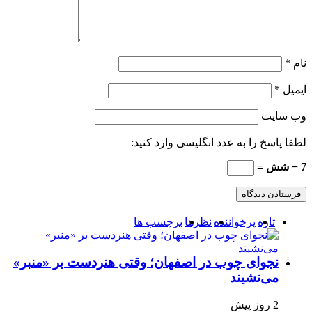
نام
*
ایمیل
*
وب‌ سایت
لطفا پاسخ را به عدد انگلیسی وارد کنید:
7 − شش =
تازه
پرخواننده
نظرها
برچسب ها
نجوای چوب در اصفهان؛ وقتی هنردست بر «منبر»
می‌نشیند
2 روز پیش