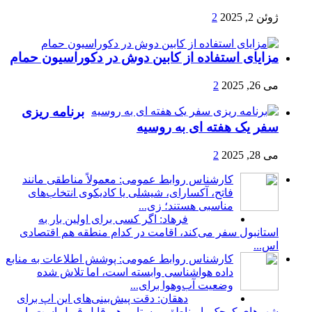
ژوئن 2, 2025
2
مزایای استفاده از کابین دوش در دکوراسیون حمام
می 26, 2025
2
برنامه ریزی
سفر یک هفته ای به روسیه
می 28, 2025
2
کارشناس روابط عمومی: معمولاً مناطقی مانند
فاتح، آکسارای، شیشلی یا کادیکوی انتخاب‌های
مناسبی هستند؛ زی...
فرهاد: اگر کسی برای اولین بار به
استانبول سفر می‌کند، اقامت در کدام منطقه هم اقتصادی
اس...
کارشناس روابط عمومی: پوشش اطلاعات به منابع
داده هواشناسی وابسته است، اما تلاش شده
وضعیت آب‌وهوا برای...
دهقان: دقت پیش‌بینی‌های این اپ برای
شهرهای کوچک یا مناطق روستایی هم قابل قبول است یا