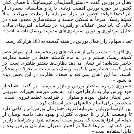
فعال در بورس گفت: «دستورالعمل‌های غیرهماهنگ با فضای کلان
کشور در حوزه بورس اهمیت زیادی دارد و متأسفانه بسیاری از
شرکت‌ها قواعد حضور در بازار سرمایه را رعایت نمی‌کنند. مثلاً
کمیته ریسک صرفاً به تشکیل جلسه و مستندسازی محدود شده در
حالی که باید نقش عملیاتی و راهبردی در شناسایی اهرم‌های مالی،
تحلیل سودآوری و تدوین استراتژی‌های مدیریت ریسک داشته باشد.»
تعداد سهام‌داران فعال بورس در هفته گذشته به 183 هزار کد رسید
وی افزود: «بنده در یکی از شرکت‌های زیرمجموعه بازار سهام عضو
کمیته ریسک هستم و در نه ماه گذشته، فقط در جلسه معارفه
حاضر شده‌ایم؛ این نشان می‌دهد نظارت‌ها بیشتر ظاهری است. در
عمل کمیته حسابرسی یا کمیته ریسک باید نسبت به تحولات پاسخگو
باشند، اما این اتفاق نمی‌افتد و ضعف نظارت در این بخش دیده
می‌شود.»
خسروی درباره ساختار بورس و بازار سرمایه نیز گفت: «ساختار
خود بورس نیاز به بازطراحی دارد. به نظر میرسد تغییرات مدیریتی
اخیر آنچنان دقیق نبوده و میتوان از ظرفیت عظیم نیروی انسانی
متخصص برای التیام چالشهای اخیر استفاده کرد.»
این کارشناس بازار سرمایه افزود: «سازمان بورس ابزار کافی دارد
تا وضعیت بازار را تا حدودی کنترل و بهبود دهد؛ دامنه نوسان از
جمله این ابزارهاست که می‌توانست استفاده شود و شرایط بازار را
بهتر کند. این ابزارها کاملاً در اختیار مدیران سازمان بورس بوده و
قابل استفاده است.»