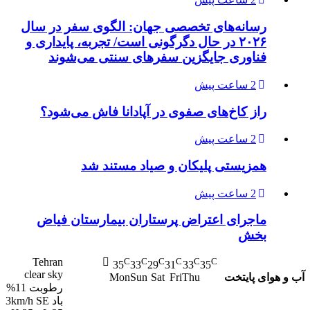
رسانه‌های تخصصی جهان: الگوی سفر در سال
۲۰۲۶ در حال دگرگونی است/ تجربه، پایداری و
فناوری جایگزین سفرهای سنتی می‌شوند
2 ساعت پیش
راز کاخ‌های صفوی در آپادانا فاش می‌شود؟
2 ساعت پیش
همزیستی پلیکان و صیاد مستند شد
2 ساعت پیش
ماجرای اعتراض پرستاران بیمارستان فیاض
بخش
Tehran
C
C
C
C
C
C
35
33
29
31
33
35
clear sky
آب و هوای پایتخت
Mon
Sun
Sat
Fri
Thu
رطوبت 11%
باد 3km/h SE