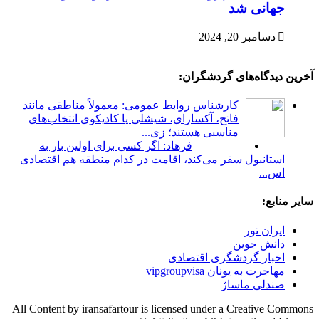
جهانی شد
دسامبر 20, 2024
آخرین دیدگاه‌های گردشگران:
کارشناس روابط عمومی: معمولاً مناطقی مانند
فاتح، آکسارای، شیشلی یا کادیکوی انتخاب‌های
مناسبی هستند؛ زی...
فرهاد: اگر کسی برای اولین بار به
استانبول سفر می‌کند، اقامت در کدام منطقه هم اقتصادی
اس...
سایر منابع:
ایران تور
دانش جوین
اخبار گردشگری اقتصادی
مهاجرت به یونان vipgroupvisa
صندلی ماساژ
All Content by iransafartour is licensed under a Creative Commons