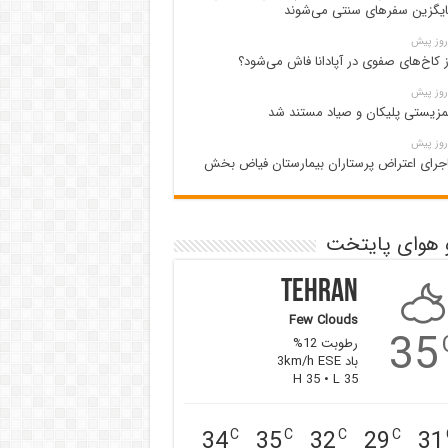
یگزین سفرهای سنتی می‌شوند
ز کاخ‌های صفوی در آپادانا فاش می‌شود؟
زیستی پلیکان و صیاد مستند شد
جرای اعتراض پرستاران بیمارستان فیاض بخش
 هوای پایتخت
Tehran
Few Clouds
35
رطوبت 12%
باد 3km/h ESE
H 35 • L 35
34
35
32
29
31
C
C
C
C