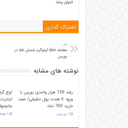
انتهای پیام/
اشتراک گذاری
قبل
معامله ۵۵۸ کیلوگرم شمش طلا در
بورس
نوشته های مشابه
رشد 130 هزار واحدی بورس با
اوج گر
ورود 6 همت پول حقیقی/ صف
اینترنت
خرید 700 نماد
جام‌جها
1 روز پیش
1 هفته پیش