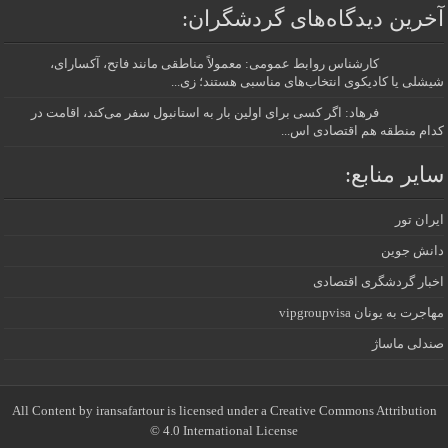
آخرین دیدگاه‌های گردشگران:
کارشناس روابط عمومی: معمولاً مناطقی مانند فاتح، آکسارای،
شیشلی یا کادیکوی انتخاب‌های مناسبی هستند؛ زی...
فرهاد: اگر کسی برای اولین بار به استانبول سفر می‌کند، اقامت در
کدام منطقه هم اقتصادی اس...
سایر منابع:
ایران تور
دانش جوین
اخبار گردشگری اقتصادی
مهاجرت به یونان vipgroupvisa
صندلی ماساژ
All Content by iransafartour is licensed under a Creative Commons Attribution
4.0 International License ©️