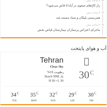
9 ساعت پیش
راز کاخ‌های صفوی در آپادانا فاش می‌شود؟
9 ساعت پیش
همزیستی پلیکان و صیاد مستند شد
9 ساعت پیش
ماجرای اعتراض پرستاران بیمارستان فیاض بخش
آب و هوای پایتخت
Tehran
Clear Sky
30
C
رطوبت 19%
باد 3km/h NNE
H 30 • L 30
C
C
C
C
C
34
35
32
29
30
TUE
MON
SUN
SAT
FRI