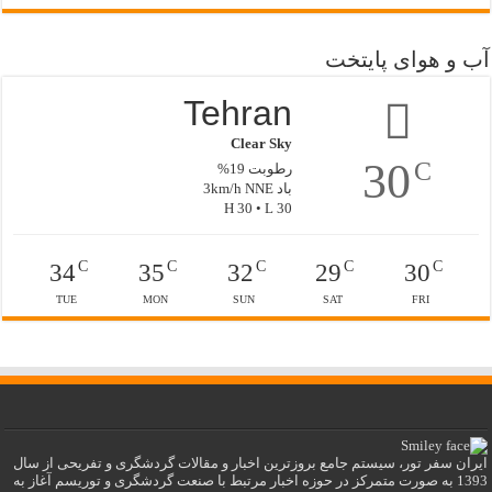
آب و هوای پایتخت
Tehran
Clear Sky
30
C
رطوبت 19%
باد 3km/h NNE
H 30 • L 30
C
C
C
C
C
34
35
32
29
30
TUE
MON
SUN
SAT
FRI
ایران سفر تور، سیستم جامع بروزترین اخبار و مقالات گردشگری و تفریحی از سال
1393 به صورت متمرکز در حوزه اخبار مرتبط با صنعت گردشگری و توریسم آغاز به