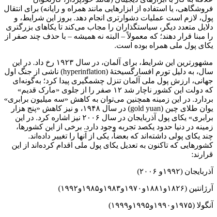
فروشگاهی، یا استفاده از ابزارهایی مانند همراه و رایانه) برای انتقال
پول، لازم است عملیات دشوارتری انجام دهد. بروز این شرایط، و
دلایل متعدد دیگر، سیاستگذاران را مجاب می‌کند تا یکاهای بزرگتری
را مبنا قرار دهند؛ که معمولاً – البته نه همیشه – با حذف چند صفر از
یکای پول ملی همراه بوده است.
مشهورترین این شرایط، برای آلمان، در سال ۱۹۲۳ رخ داد. در این
سال، به دلیل تورم افسارگسیختۀ (hyperinflation) ناشی از جنگ اول
جهانی، ارزش پول ملی آلمان تنزل چشمگیری پیدا کرد؛ به‌گونه‌ای
که دولت این کشور ناچار شد ۱۲ صفر را از جلوی «مارک قدیم»
بردارد. در این زمینه همچنین می‌توان به کاهش «سه میلیون برابری»
یوان طلای چین (gold yuan) در سال ۱۹۴۸، و نیز کاهش «پنج هزار
برابری» یکای پول آذربایجان در سال ۲۰۰۶ نیز اشاره کرد. در این
زمینه در دنیا حدود یکصد تجربه وجود دارد. برخی از این کشورها،
چند یکای پولی داشته‌اند که بعضاً، یکی از آنها را تغییر داده‌اند.
کشورهایی که تاکنون به تعدیل یکای پول ملی اقدام کرده‌اند از این
قرارند:
آذربایجان (۱۹۹۲و ۲۰۰۶)
آرژانتین (۱۸۲۶و۱۸۸۱و۱۹۷۰و۱۹۸۳و۱۹۸۵و۱۹۹۲)
آنگولا (۱۹۷۵و۱۹۹۰و۱۹۹۵و۱۹۹۹)