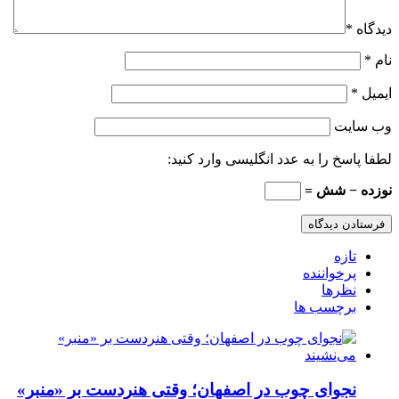
دیدگاه
*
نام
*
ایمیل
*
وب‌ سایت
لطفا پاسخ را به عدد انگلیسی وارد کنید:
نوزده − شش =
تازه
پرخواننده
نظرها
برچسب ها
نجوای چوب در اصفهان؛ وقتی هنردست بر «منبر»