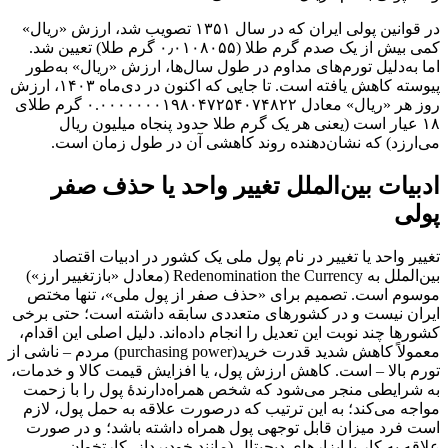
در قوانین پولی ایران که در سال ۱۳۵۱ تصویب شد، ارزش «ریال»
کمی بیش از یک صدم گرم طلا (۰٫۰۱۰۸۰۵۵ گرم طلا) تعیین شد.
اما به‌دلیل تورم‌های مداوم در طول سال‌ها، ارزش «ریال» به‌طور
پیوسته کاهش یافته است. تا جایی که اکنون در دی‌ماه ۱۴۰۳، ارزش
روز هر «ریال» معادل ۰.۰۰۰۰۰۰۰۱۹۸۰۴۷۲۵۴۰۷۴۸۲۲ گرم طلای
۱۸ عیار است (یعنی هر یک گرم طلا حدود پنجاه میلیون ریال
می‌ارزد) که نشان‌دهنده روند کاهشی آن در طول زمان است.
ادبیات بین‌الملل تغییر واحد یا حذف صفر
پولی
­تغییر واحد یا تغییر در نام پول ملی یک کشور در ادبیات اقتصاد
بین‌الملل به Redenomination the Currency (معادل «بازتغییر ارز»)
موسوم است. تصمیم برای «حذف صفر از پول ملی»، تنها مختص
ایران نیست و در کشورهای متعددی سابقه داشته است؛ حتی برخی
کشورها چند نوبت این تعدیل را انجام داده‌اند. دلیل اصلی این اقدام،
معمولاً کاهش شدید قدرت خرید(purchasing power) مردم – ناشی از
تورم بالا – است. کاهش ارزش پول، یا افزایش قیمت کالا و خدمات،
به شرایطی منجر می‌شود که شخص همراه‌دارندۀ پول را با زحمت
مواجه می‌کند؛ به این ترتیب که درصورت علاقه به حمل پول، لازم
است فرد میزان قابل توجهی پول همراه داشته باشد؛ و در صورت
علاقه به کار با ابزارهای دیجیتال (مانند خودپرداز، کارتخوان