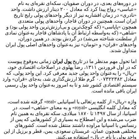
در دوره‌های بعدی، در دوران صفویان، سکه‌ای نقره‌ای به نام
«عباسی» رواج پیدا کرد که معادل ۲۰۰ دینار ارزش داشت. واحد
«نادری» در زمان افشاریه نیز از دیگر واحدهای پولی رایج تاریخ
ایران است. همچنین در دوران قاجار، واحدهای پولی متعددی
همچون «پاپاسی» (که کوچک‌ترین و بی‌ارزش‌ترین واحد پولی بود) و
«شاهی» (که به‌واسطه ارتباط آن با پادشاهان قاجار به‌عنوان نمادی
از سلطنت شناخته می‌شد) در گردش بودند. در همین دوران،
واحدهای «قران» و «تومان» نیز به‌عنوان واحدهای اصلی پول ایران
متداول شدند.
اما تحول مهم مدنظر ما در تاریخ
پول ایران
زمانی به‌وقوع پیوست
که در اول فروردین ۱۳۱۱، رضا پهلوی در اصلاحات اقتصادی خود،
«ریال» را به‌عنوان واحد پولی جدید معرفی کرد. این واحد پولی، که
معادل ۰.۰۷۳۲۲۳۸۲ گرم طلا ارزش‌گذاری شد، به‌جای «قران» وارد
سیستم اقتصادی کشور شد و تا به امروز به‌عنوان واحد پول رسمی
ایران باقی مانده است.
واژه «ریال» از کلمه پرتغالی یا اسپانیایی «real» گرفته شده است،
که معادل کلمه انگلیسی «royal» و به معنای «شاهی» است. در
اسپانیا، از سال ۱۴۹۷ تا ۱۸۷۰ میلادی، سکه نقره‌ای به همین نام
ضرب می‌شده و این اصطلاح به بسیاری از کشورهایی که پس از
رنسانس با اسپانیا مراوده داشتند منتقل شده است. کشورهای
مختلفی همچون عمان، عربستان سعودی، یمن، قطر و برزیل از این
واحد پولی با نام «ریال» استفاده می‌کنند.