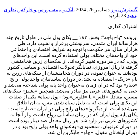
گسترش نیوز
دسامبر 26, 2024
بانک و بیمه، بورس و فارکس
نظری
بدهید
23 بازدید
اشتراک گذاری
پرونده “باجِ باجه”؛ بخش ۱۸۳ __ یکای پول ملی در طول تاریخ چند
هزارسالۀ ایران متمدن، سرنوشتی پرفراز و نشیب دارد. طی
هزاران سال، هر حکومت با توجه به شرایط اقتصادی و اجتماعی
خود از واحدهای مختلف پولی استفاده کرده است. این واحدهای
پولی، که در هر دوره تغییر کرده‌اند، از سکه‌های زرین هخامنشی
گرفته تا ریال امروزی، نمایانگر تحولات اقتصادی و سیاسی کشور
بوده‌اند. به عنوان نمونه، در دوران هخامنشیان از سکه‌های زرین به
نام «دریک» استفاده می‌شد. در دوران ساسانیان، واحد پولی رایج
«دینار» بود که در آن زمان به‌عنوان واحد پایه پولی شناخته می‌شد و
حتی به کشورهای عربی نیز صادر می‌شد. همچنین «پشیز» سکه‌های
مسین، معادل «فلس» یا «فلوس»بود؛ «پول سیاه» یکی از صفات
این یکای پولی است که به دلیل سیاه شدن مس، به آن اطلاق
می‌شده است. از دیگر واحدهای رایج پولی در ایران «صنار» است:
یکای پایه پول ایران که در زمان ساسانی رواج داشت و از آنجا به
کشورهای عربی نیز وارد شد. هر ریال معادل صد دینار بوده است.
در دوران غزنویان، «محمودی» به‌عنوان واحد پولی رایج بود و در
دوران ایلخانان مغول، «چاو» جایگزین آن شد.