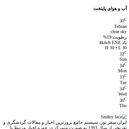
آب و هوای پایتخت
C
30
Tehran
clear sky
رطوبت 19%
باد 4km/h ENE
H 30 • L 30
C
32
Sun
C
34
Mon
C
33
Tue
C
34
Wed
C
36
Thu
ایران سفر تور، سیستم جامع بروزترین اخبار و مقالات گردشگری و
تفریحی از سال 1393 به صورت متمرکز در حوزه اخبار مرتبط با