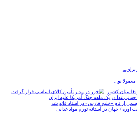
رای...
مولا نو...