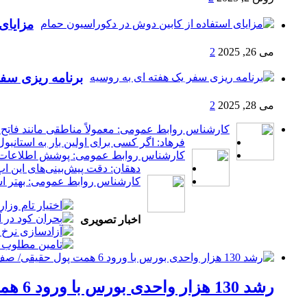
مزایای
می 26, 2025
2
برنامه ریزی سفر
می 28, 2025
2
کارشناس روابط عمومی: معمولاً مناطقی مانند فاتح،
فرهاد: اگر کسی برای اولین بار به استانب
کارشناس روابط عمومی: پوشش اطلاعات به 
دهقان: دقت پیش‌بینی‌های این ا
کارشناس روابط عمومی: بهتر است 
اخبار تصویری
رشد 130 هزار واحدی بورس با ورود 6 همت پول حقیقی/ صف خرید 700 نماد