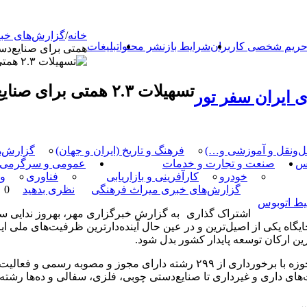
خانه
/
گزارش‌های خب
ریم شخصی کاربران
شرایط بازنشر محتوا
تبلیغات
همتی برای صنایع‌دس
تسهیلات ۲.۳ همتی برای صنایع‌دستی در دو ماه گذشته پرداخت شد
 ایران سفر تور
مل‌و‌نقل و آموزشی و…)
فرهنگ و تاریخ (ایران و جهان)
گزارش‌ه
کس
صنعت و تجارت و خدمات
عمومی و سرگرمی
خودرو
کارآفرینی و بازاریابی
فناوری
و
گزارش‌های خبری میراث فرهنگی
نظری بدهید
0 بازدید
یط اتوبوس
اشتراک گذاری
به گزارش خبرگزاری مهر، بهروز ندایی س
ه یکی از اصیل‌ترین و در عین حال آینده‌دارترین ظرفیت‌های ملی ایر
ترین ارکان توسعه پایدار کشور بدل شود.
ای داری و غیرداری تا صنایع‌دستی چوبی، فلزی، سفالی و ده‌ها رشته 