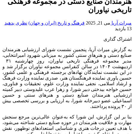
هنرمندان صنایع دستی در مجموعه فرهنگی
تاریخی نیاوران
میراث آریا
می 21, 2025
فرهنگ و تاریخ (ایران و جهان)
نظری بدهید
13 بازدید
اشتراک گذاری
به گزارش میراث آریا، پنجمین نشست شورای ارزشیابی هنرمندان
صنایع دستی و هنرهای سنتی کشور به میزبانی شهرود امیرانتخابی،
مدیر مجموعه فرهنگی تاریخی نیاوران، روز چهارشنبه ۳۱
اردیبهشت ۱۴۰۴ در سالن کنفرانس مجموعه نیاوران برگزار شد و
در این نشست نمایندگان نهادهای برجسته فرهنگی و علمی کشور،
حسین یاوری نماینده فرهنگستان هنر، صدری نماینده وزارت فرهنگ
و ارشاد اسلامی، نجفی نماینده وزارت علوم، تحقیقات و فناوری،
حسین خواجه بیدختی دبیر شورا، و زهرا عرب علیدوستی دبیر کمیته
ارزشیابی هنرمندان صنایع دستی و هنرهای سنتی و حسین
اسماعیلی عضو دبیرخانه شورا، به ارزیابی و بررسی تخصصی بیش
از ۳۰ پرونده پرداختند.
بنا بر این گزارش، این شورا که به‌عنوان عالی‌ترین مرجع سنجش
مهارت و خلاقیت هنرمندان در حوزه صنایع دستی شناخته می‌شود،
با هدف تعیین درجات هنری و شناسایی استعدادهای نوظهور، نقش
مهمی در ارتقای کیفیت و اعتبار این رشته‌ها ایفا می‌کند.