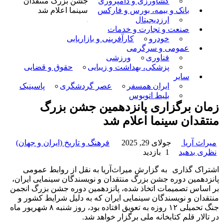
کشاورزی و دامپروری
جشن بزرگ منتقدان
بانک و بیمه، بورس و فارکس
سینما اعلام شد
ارزدیجیتال
صنعت و تجارت و خدمات
خودرو
کارآفرینی و بازاریابی
عمومی و سرگرمی
فناوری
ورزشی
پزشکی، بهداشت و زیبایی
حقوق و قضایی
سایر
ایران همسفر
عصر گردشگری
پاسینیک
بلیط اتوبوس
زمان برگزاری پانزدهمین جشن بزرگ
منتقدان سینما اعلام شد
میراث آریا
جولای 29, 2025
فرهنگ و تاریخ (ایران و جهان)
نظری بدهید
1 بازدید
اشتراک گذاری
به گزارش میراث‌آریا به نقل از روابط عمومی
پانزدهمین دوره جشن بزرگ منتقدان و نویسندگان سینمایی ایران،
بر اساس تصمیمات اتخاذ شده، پانزدهمین دوره جشن بزرگ انجمن
منتقدان و نویسندگان سینمایی ایران که به دلیل شرایط کشور و
جنگ تحمیلی ۱۲ روزه به تعویق افتاده بود، روز شنبه ۸ شهریور ماه
در تالار قلم کتابخانه ملی برگزار خواهد شد.