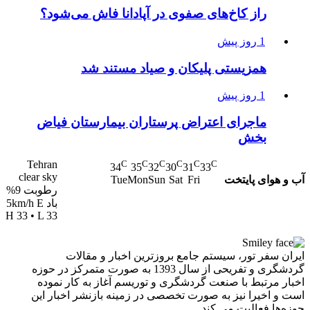
راز کاخ‌های صفوی در آپادانا فاش می‌شود؟
1 روز پیش
همزیستی پلیکان و صیاد مستند شد
1 روز پیش
ماجرای اعتراض پرستاران بیمارستان فیاض
بخش
Tehran
C
C
C
C
C
C
34
35
32
30
31
33
clear sky
آب و هوای پایتخت
Tue
Mon
Sun
Sat
Fri
رطوبت 9%
باد 5km/h E
H 33 • L 33
ایران سفر تور، سیستم جامع بروزترین اخبار و مقالات
گردشگری و تفریحی از سال 1393 به صورت متمرکز در حوزه
اخبار مرتبط با صنعت گردشگری و توریسم آغاز به کار نموده
است و اخیرا نیز به صورت تخصصی در زمینه بازنشر اخبار این
حوزه‌ها فعالیت می کند.