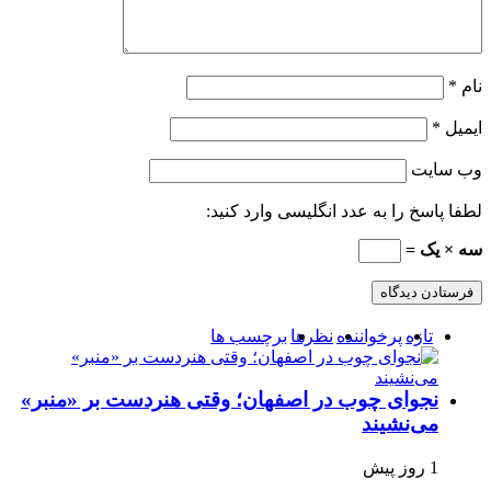
نام
*
ایمیل
*
وب‌ سایت
لطفا پاسخ را به عدد انگلیسی وارد کنید:
سه × یک =
تازه
پرخواننده
نظرها
برچسب ها
نجوای چوب در اصفهان؛ وقتی هنردست بر «منبر»
می‌نشیند
1 روز پیش