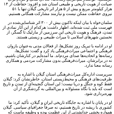
صیانت از هویت تاریخی و طبیعی استان شد و افزود: حفاظت از ۱۴
هزار کیلومتر مربع و بیش از ۵ هزار اثر تاریخی گیلان تنها با ۵۱
نیروی حفاظت ممکن نیست و نیازمند مشارکت همگانی هستیم.
سلمان‌خواه با بیان اینکه تاکنون بیش از ۳۰۰ اثر شناسایی‌شده در
فهرست ملی ثبت شده‌اند، اظهار داشت: هرکدام از این آثار نمادی از
تمدن، فرهنگ و هویت تاریخی این سرزمین از مارلیک تا گسگر، از
نخستین شهرهای اسلامی تا میراث طبیعی و زیستی هستند.
او در ادامه با تبریک روز تشکل‌ها، از فعالان مدنی به‌عنوان بازوان
فرهنگی و اجتماعی میراث‌فرهنگی یاد کرد و گفت: تشکل‌ها،
رسانه‌ها و اتحادیه‌ها صدای مردم‌اند. ما آمده‌ایم در کنارشان باشیم،
نه در برابرشان. میراث‌فرهنگی بدون مشارکت مردمی و همکاری
رسانه معنا ندارد.
سرپرست اداره‌کل میراث‌فرهنگی استان گیلان با اشاره به
ظرفیت‌های فرهنگی و محیط‌زیستی استان، خاطرنشان کرد: گیلان
فقط کوه و جنگل و دریا نیست؛ این استان گنجینه‌ای از تمدن و تاریخ
است که باید با نگاه مسئولانه و بین‌المللی به گردشگری از آن
بهره‌برداری شود.
او در پایان با اشاره به جایگاه تاریخی ایران و گیلان، تأکید کرد: ما
کشوری با ریشه در تاریخ هستیم، نه صرفاً جغرافیای سیاسی. گیلان
همواره بخشی جدانشدنی از این عظمت بوده و وظیفه ماست که