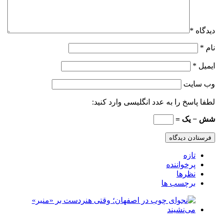
دیدگاه
*
نام
*
ایمیل
*
وب‌ سایت
لطفا پاسخ را به عدد انگلیسی وارد کنید:
شش − یک =
تازه
پرخواننده
نظرها
برچسب ها