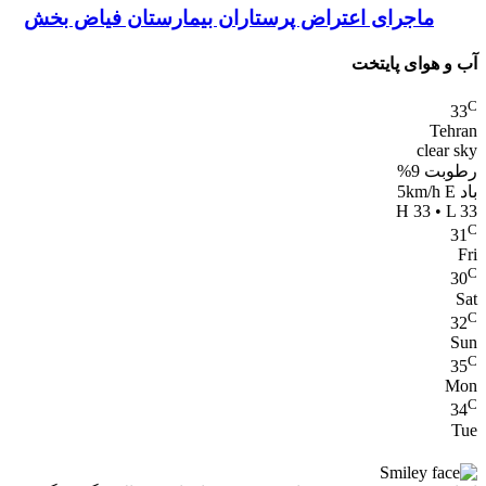
ماجرای اعتراض پرستاران بیمارستان فیاض بخش
آب و هوای پایتخت
C
33
Tehran
clear sky
رطوبت 9%
باد 5km/h E
H 33 • L 33
C
31
Fri
C
30
Sat
C
32
Sun
C
35
Mon
C
34
Tue