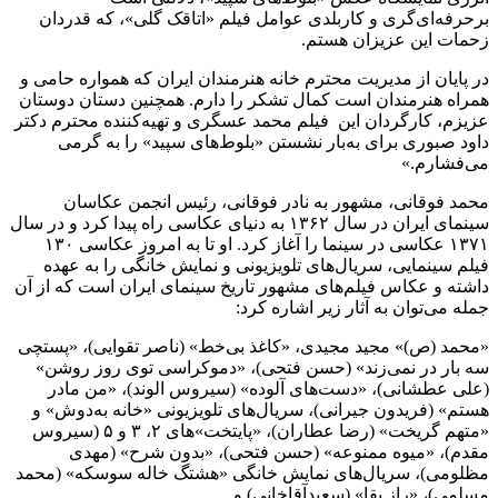
برحرفه‌ای‌گری و کاربلدی عوامل فیلم «اتاقک گلی»، که قدردان
زحمات این عزیزان هستم.
در پایان از مدیریت محترم خانه‌ هنرمندان ایران که همواره حامی و
همراه هنرمندان است کمال تشکر را دارم. همچنین دستان دوستان
عزیزم، کارگردان این فیلم محمد عسگری و تهیه‌کننده محترم دکتر
داود صبوری برای به‌بار نشستن «بلوط‌های سپید» را به گرمی
می‌فشارم.»
محمد فوقانی، مشهور به نادر فوقانی، رئیس انجمن عکاسان
سینمای ایران در سال ۱۳۶۲ به دنیای عکاسی راه پیدا کرد و در سال
۱۳۷۱ عکاسی در سینما را آغاز کرد. او تا به امروز عکاسی ۱۳۰
فیلم سینمایی، سریال‌های تلویزیونی و نمایش خانگی را به عهده
داشته و عکاس فیلم‌های مشهور تاریخ سینمای ایران است که از آن
جمله می‌توان به آثار زیر اشاره کرد:
«محمد (ص)» مجید مجیدی، «کاغذ بی‌خط» (ناصر تقوایی)، «پستچی
سه بار در نمی‌زند» (حسن فتحی)، «دموکراسی توی روز روشن»
(علی عطشانی)، «دست‌های آلوده» (سیروس الوند)، «من مادر
هستم» (فریدون جیرانی)، سریال‌های تلویزیونی «خانه به‌دوش» و
«متهم گریخت» (رضا عطاران)، «پایتخت‌»های ۲، ۳ و ۵ (سیروس
مقدم)، «میوه ممنوعه» (حسن فتحی)، «بدون شرح» (مهدی
مظلومی)، سریال‌های نمایش خانگی «هشتگ خاله سوسکه» (محمد
مسلمی)، «راز بقا» (سعیدآقاخانی) و…