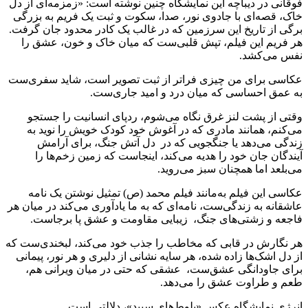
فوقانی در دیباچه این نمایشگاه چنین نوشته است: «زمزمه‌ای از دل
خاک، قصه‌ای با جادوی نور، صدا، سکوت و ثبت یک فریم به بزرگی
برگی از تاریخ این سرزمین که در غالب یک کادر محدود جان گرفت.
هر فریم این فیلم، تپش قلبی‌ست که میان خاک و خون، عشق را
نفس می‌کشد.
عکاسی برای من چیزی فراتر از ثبت تصویر است، شاید سفری‌ست
به عمق احساسی که میان درد و امید جاری‌ست.
وقتی از پشت لنز غرق نگاه می‌شوم، ردپای انسانیت را جستجو
می‌کنم، همانند مادری که در آغوش خود کودک خویش را نوید به
زندگی می‌دهد یا جنگجویی که در دل آتش جنگ، برای آرامش
آیندگان جان خود را هدیه می‌کند، اینجاست که زمین زخم‌ها را
می‌بلعد اما همچنان سبز می‌روید.
عکاسی این فیلم به‌مانند فیلم محمد (ص) تمثیل نوشتن یک نامه
عاشقانه به زندگی‌ست، نامه‌ای که به ما یادآوری می‌کند در میان هر
فاجعه و زشتی‌های جنگ، زیبایی مقاومت و عشق پا برجاست.
هر نگارش در قابی که مخاطب را جذب خود می‌کند، لبخندی‌ست که
از دل اشک‌ها زاده شده، هر سایه نشانی از دلیری و هر نور، پیمانی
برای جاودانگی عشق‌ست، عشقی که حتی در میان ویرانی هم،
طعم و طراوت عشق را می‌دهد.
انرژی نمایشگاه عکس «بلوط‌های سپید»، دلالتی است