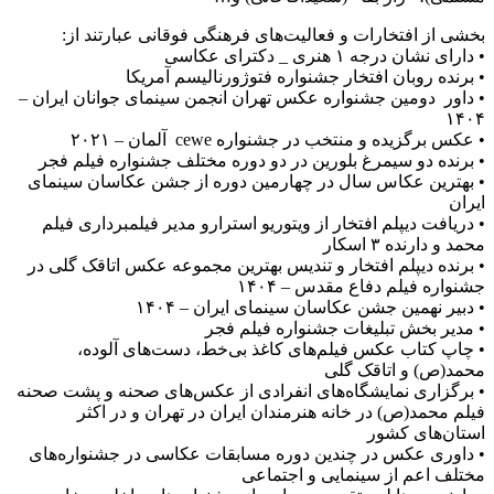
بخشی از افتخارات و فعالیت‌های فرهنگی فوقانی عبارتند از:
• دارای نشان درجه ۱ هنری _ دکترای عکاسی
• برنده روبان افتخار جشنواره فتوژورنالیسم آمریکا
• داور دومین جشنواره عکس تهران انجمن سینمای جوانان ایران –
۱۴۰۴
• عکس برگزیده و منتخب در جشنواره cewe آلمان – ۲۰۲۱
• برنده دو سیمرغ بلورین در دو دوره مختلف جشنواره فیلم فجر
• بهترین عکاس سال در چهارمین دوره از جشن عکاسان سینمای
ایران
• دریافت دیپلم افتخار از ویتوریو استرارو مدیر فیلمبرداری فیلم
محمد و دارنده ۳ اسکار
• برنده دیپلم افتخار و تندیس بهترین مجموعه عکس اتاقک گلی در
جشنواره فیلم دفاع مقدس – ۱۴۰۴
• دبیر نهمین جشن عکاسان سینمای ایران – ۱۴۰۴
• مدیر بخش تبلیغات جشنواره فیلم فجر
• چاپ کتاب عکس فیلم‌های کاغذ بی‌خط، دست‌های آلوده،
محمد(ص) و اتاقک گلی
• برگزاری نمایشگاه‌های انفرادی از عکس‌های صحنه و پشت صحنه
فیلم محمد(ص) در خانه هنرمندان ایران در تهران و در اکثر
استان‌های کشور
• داوری عکس در چندین دوره مسابقات عکاسی در جشنواره‌های
مختلف اعم از سینمایی و اجتماعی