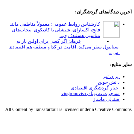
آخرین دیدگاه‌های گردشگران:
کارشناس روابط عمومی: معمولاً مناطقی مانند
فاتح، آکسارای، شیشلی یا کادیکوی انتخاب‌های
مناسبی هستند؛ زی...
فرهاد: اگر کسی برای اولین بار به
استانبول سفر می‌کند، اقامت در کدام منطقه هم اقتصادی
اس...
سایر منابع:
ایران تور
دانش جوین
اخبار گردشگری اقتصادی
مهاجرت به یونان vipgroupvisa
صندلی ماساژ
All Content by iransafartour is licensed under a Creative Commons
Attribution 4.0 International License ©️
وب‌سایت iransafartour، یک سایت کاملا تخصصی در حوزه
گردشگری است که تحت قوانین جمهوری اسلامی ایران ایجاد شده
و در حال فعالیت است.