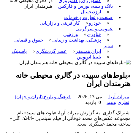
کشاورزی و دامپروری
در گالری محیطی خانه
بانک و بیمه، بورس و فارکس
هنرمندان ایران
ارزدیجیتال
صنعت و تجارت و خدمات
خودرو
کارآفرینی و بازاریابی
عمومی و سرگرمی
فناوری
ورزشی
پزشکی، بهداشت و زیبایی
حقوق و قضایی
سایر
ایران همسفر
عصر گردشگری
پاسینیک
بلیط اتوبوس
«بلوط‌های سپید» در گالری محیطی خانه
هنرمندان ایران
میراث آریا
می 13, 2026
فرهنگ و تاریخ (ایران و جهان)
نظری بدهید
0 بازدید
اشتراک گذاری
به گزارش میراث آریا، «بلوط‌های سپید» نام
مجموعه عکس‌های محمد فوقانی از فیلم سینمایی «اتاقک گلی»
ساخته محمد عسگری است.