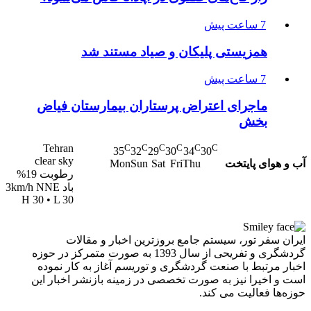
7 ساعت پیش
همزیستی پلیکان و صیاد مستند شد
7 ساعت پیش
ماجرای اعتراض پرستاران بیمارستان فیاض
بخش
Tehran
C
C
C
C
C
C
35
32
29
30
34
30
clear sky
آب و هوای پایتخت
Mon
Sun
Sat
Fri
Thu
رطوبت 19%
باد 3km/h NNE
H 30 • L 30
ایران سفر تور، سیستم جامع بروزترین اخبار و مقالات
گردشگری و تفریحی از سال 1393 به صورت متمرکز در حوزه
اخبار مرتبط با صنعت گردشگری و توریسم آغاز به کار نموده
است و اخیرا نیز به صورت تخصصی در زمینه بازنشر اخبار این
حوزه‌ها فعالیت می کند.