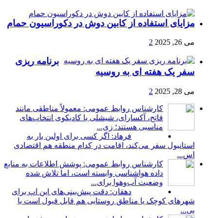
مزایای استفاده از کابین دوش در دکوراسیون حمام
می 26, 2025
2
برنامه ریزی
سفر یک هفته ای به روسیه
می 28, 2025
2
کارشناس روابط عمومی: معمولاً مناطقی مانند
فاتح، آکسارای، شیشلی یا کادیکوی انتخاب‌های
مناسبی هستند؛ زی...
فرهاد: اگر کسی برای اولین بار به
استانبول سفر می‌کند، اقامت در کدام منطقه هم اقتصادی
اس...
کارشناس روابط عمومی: پوشش اطلاعات به منابع
داده هواشناسی وابسته است، اما تلاش شده
وضعیت آب‌وهوا برای...
دهقان: دقت پیش‌بینی‌های این اپ برای
شهرهای کوچک یا مناطق روستایی هم قابل قبول است یا
بی...