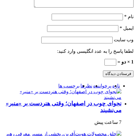
نام
*
ایمیل
*
وب‌ سایت
لطفا پاسخ را به عدد انگلیسی وارد کنید:
1 × دو =
تازه
پرخواننده
نظرها
برچسب ها
نجوای چوب در اصفهان؛ وقتی هنردست بر «منبر»
می‌نشیند
7 ساعت پیش