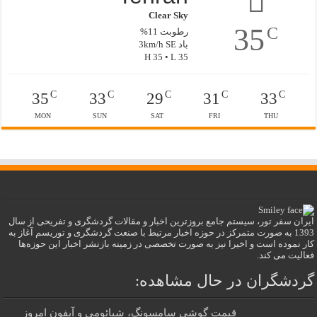
Clear Sky
35
C
رطوبت 11%
باد 3km/h SE
H 35 • L 35
C
C
C
C
C
35
33
29
31
33
MON
SUN
SAT
FRI
THU
ایران سفر تور، سیستم جامع بروزترین اخبار و مقالات گردشگری و تفریحی از سال
1393 به صورت متمرکز در حوزه اخبار مرتبط با صنعت گردشگری و توریسم آغاز به
کار نموده است و اخیرا نیز به صورت تخصصی در زمینه بازنشر اخبار این حوزه‌ها
فعالیت می کند.
گردشگران در حال مشاهده:
قیمت گوشی سامسونگ، شیائومی و آیفون امروز