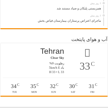
1 روز پیش
همزیستی پلیکان و صیاد مستند شد
1 روز پیش
ماجرای اعتراض پرستاران بیمارستان فیاض بخش
آب و هوای پایتخت
Tehran
Clear Sky
33
C
رطوبت 9%
باد 5km/h E
H 33 • L 33
C
C
C
C
C
34
35
32
30
31
TUE
MON
SUN
SAT
FRI