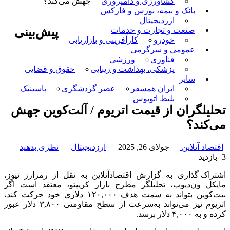
کشاورزی و دامپروری
جهش می‌کند؟
بانک و بیمه، بورس و فارکس
ارزدیجیتال
پیش‌بینی
صنعت و تجارت و خدمات
خودرو
کارآفرینی و بازاریابی
عمومی و سرگرمی
فناوری
ورزشی
پزشکی، بهداشت و زیبایی
حقوق و قضایی
سایر
ایران همسفر
عصر گردشگری
پاسینیک
بلیط اتوبوس
تحلیلگران از قیمت اتریوم / آلت‌کوین جهش
می‌کند؟
اقتصاد آنلاین
جولای 26, 2025
ارزدیجیتال
نظری بدهید
3 بازدید
اشتراک گذاری
به گزارش اقتصادآنلاین به نقل از رمزارز نیوز،
مایکل ون‌دپوپ، تحلیلگر مطرح بازار کریپتو، معتقد است اگر
بیت‌کوین بتواند به سمت هدف ۱۲۰,۰۰۰ دلاری خود حرکت کند،
اتریوم نیز می‌تواند به‌سرعت از سطح مقاومتی ۳,۸۰۰ دلار عبور
کرده و به ۴,۰۰۰ دلار برسد.