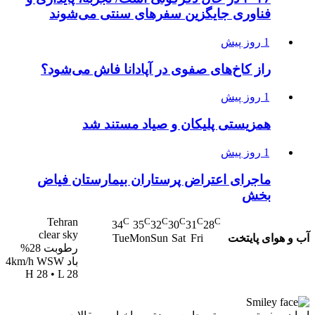
فناوری جایگزین سفرهای سنتی می‌شوند
1 روز پیش
راز کاخ‌های صفوی در آپادانا فاش می‌شود؟
1 روز پیش
همزیستی پلیکان و صیاد مستند شد
1 روز پیش
ماجرای اعتراض پرستاران بیمارستان فیاض
بخش
Tehran
C
C
C
C
C
C
34
35
32
30
31
28
clear sky
آب و هوای پایتخت
Tue
Mon
Sun
Sat
Fri
رطوبت 28%
باد 4km/h WSW
H 28 • L 28