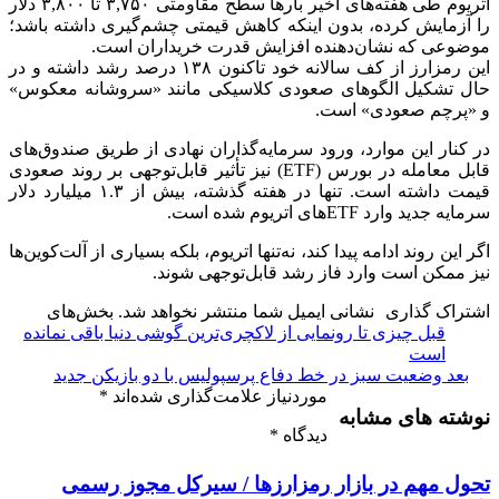
اتریوم طی هفته‌های اخیر بارها سطح مقاومتی ۳,۷۵۰ تا ۳,۸۰۰ دلار
را آزمایش کرده، بدون اینکه کاهش قیمتی چشم‌گیری داشته باشد؛
موضوعی که نشان‌دهنده افزایش قدرت خریداران است.
این رمزارز از کف سالانه خود تاکنون ۱۳۸ درصد رشد داشته و در
حال تشکیل الگوهای صعودی کلاسیکی مانند «سرو‌شانه معکوس»
و «پرچم صعودی» است.
در کنار این موارد، ورود سرمایه‌گذاران نهادی از طریق صندوق‌های
قابل معامله در بورس (ETF) نیز تأثیر قابل‌توجهی بر روند صعودی
قیمت داشته است. تنها در هفته گذشته، بیش از ۱.۳ میلیارد دلار
سرمایه جدید وارد ETFهای اتریوم شده است.
اگر این روند ادامه پیدا کند، نه‌تنها اتریوم، بلکه بسیاری از آلت‌کوین‌ها
نیز ممکن است وارد فاز رشد قابل‌توجهی شوند.
اشتراک گذاری
نشانی ایمیل شما منتشر نخواهد شد.
بخش‌های
قبل
چیزی تا رونمایی از لاکچری‌ترین گوشی دنیا باقی نمانده
است
بعد
وضعیت سبز در خط دفاع پرسپولیس با دو بازیکن جدید
موردنیاز علامت‌گذاری شده‌اند
*
نوشته های مشابه
دیدگاه
*
تحول مهم در بازار رمزارزها / سیرکل مجوز رسمی