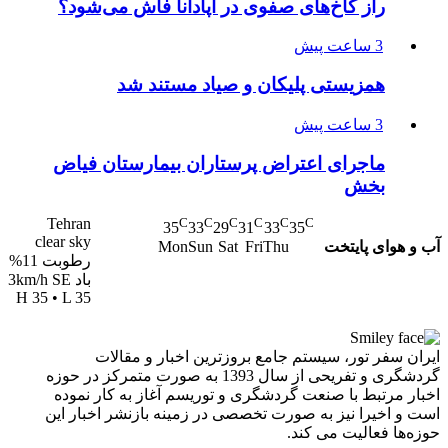
راز کاخ‌های صفوی در آپادانا فاش می‌شود؟
3 ساعت پیش
همزیستی پلیکان و صیاد مستند شد
3 ساعت پیش
ماجرای اعتراض پرستاران بیمارستان فیاض
بخش
Tehran
C
C
C
C
C
C
35
33
29
31
33
35
clear sky
آب و هوای پایتخت
Mon
Sun
Sat
Fri
Thu
رطوبت 11%
باد 3km/h SE
H 35 • L 35
ایران سفر تور، سیستم جامع بروزترین اخبار و مقالات
گردشگری و تفریحی از سال 1393 به صورت متمرکز در حوزه
اخبار مرتبط با صنعت گردشگری و توریسم آغاز به کار نموده
است و اخیرا نیز به صورت تخصصی در زمینه بازنشر اخبار این
حوزه‌ها فعالیت می کند.