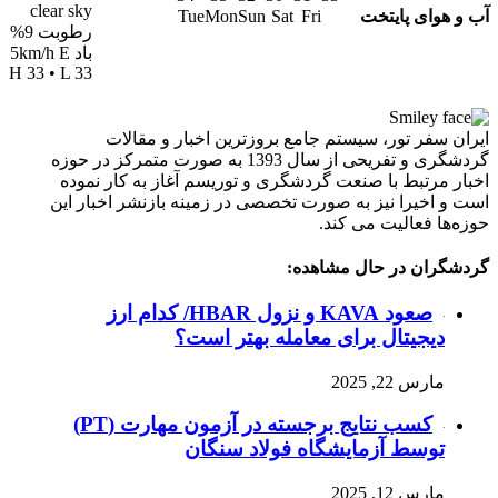
clear sky
آب و هوای پایتخت
Tue
Mon
Sun
Sat
Fri
رطوبت 9%
باد 5km/h E
H 33 • L 33
ایران سفر تور، سیستم جامع بروزترین اخبار و مقالات
گردشگری و تفریحی از سال 1393 به صورت متمرکز در حوزه
اخبار مرتبط با صنعت گردشگری و توریسم آغاز به کار نموده
است و اخیرا نیز به صورت تخصصی در زمینه بازنشر اخبار این
حوزه‌ها فعالیت می کند.
گردشگران در حال مشاهده:
صعود KAVA و نزول HBAR/ کدام ارز
دیجیتال برای معامله بهتر است؟
مارس 22, 2025
کسب نتایج برجسته در آزمون مهارت (PT)
توسط آزمایشگاه فولاد سنگان
مارس 12, 2025