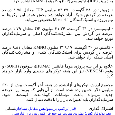
به ژوپیتر (JUP)، اپتیمیسم (OP) و کامینو (KMNO) اشاره کرد.
• ژوپیتر: در ۲۸ آگوست، ۵۳.۴۷ میلیون JUP معادل ۱.۷۵ درصد
عرضه در گردش شبکه آزاد خواهد شد. بخش عمده این توکن‌ها به
تیم پروژه و استیک‌کنندگان Mercurial تخصیص می‌یابد.
• اپتیمیسم: در ۳۱ آگوست، ۳۱.۳۴ میلیون OP معادل ۱.۷۹ درصد
عرضه در گردش بین مشارکت‌کنندگان اصلی و سرمایه‌گذاران
توزیع خواهد شد.
• کامینو: در ۳۰ آگوست، ۲۲۹.۱۷ میلیون KMNO معادل ۸.۸۱ درصد
عرضه در گردش برای استیک‌کنندگان کلیدی و مشارکت‌کنندگان
اصلی شبکه آزاد خواهد شد.
علاوه بر این سه پروژه، هوما فایننس (HUMA)، سوفون (SOPH) و
ونوم (VENOM) نیز این هفته توکن‌های جدیدی وارد بازار خواهند
کرد.
مجموع ارزش توکن‌های آزادشده در هفته آخر آگوست بیش از ۶۲۰
میلیون دلار تخمین زده شده است. از آن‌جایی که ورود این عرضه
جدید می‌تواند باعث نوسانات کوتاه‌مدت قیمت‌ها شود،
سرمایه‌گذاران باید تغییرات بازار را با دقت دنبال کنند.
اشتراک گذاری
قبل
ترکیب پرسپولیس مقابل سپاهان
نشانی
بعد
یوتوفارکس؛ بهترین سایت مرجع فارکس به زبان فارسی