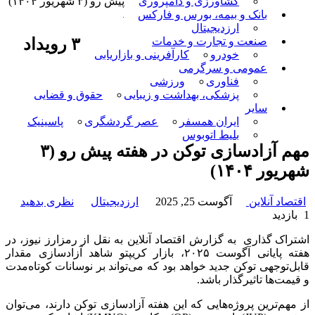
کشاورزی و دامپروری
پیش رو (۳ شهریور ۱۴۰۴)
بانک و بیمه، بورس و فارکس
ارزدیجیتال
۳ رویداد
صنعت و تجارت و خدمات
خودرو
کارآفرینی و بازاریابی
عمومی و سرگرمی
فناوری
ورزشی
پزشکی، بهداشت و زیبایی
حقوق و قضایی
سایر
ایران همسفر
عصر گردشگری
پاسینیک
بلیط اتوبوس
مهم آزادسازی توکن در هفته پیش رو (۳
شهریور ۱۴۰۴)
اقتصاد آنلاین
آگوست 25, 2025
ارزدیجیتال
نظری بدهید
1 بازدید
اشتراک گذاری
به گزارش اقتصاد آنلاین به نقل از رمزارز نیوز، در
هفته پایانی آگوست ۲۰۲۵، بازار کریپتو شاهد آزادسازی مقدار
قابل‌توجهی توکن جدید خواهد بود که می‌تواند بر نوسانات کوتاه‌مدت
و قیمت‌ها تاثیرگذار باشد.
از مهم‌ترین پروژه‌هایی که این هفته آزادسازی توکن دارند، می‌توان