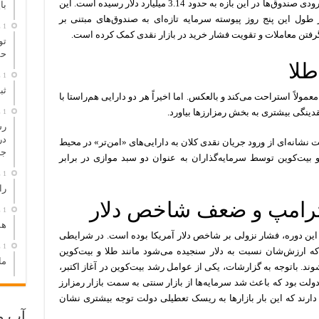
دلار رکورد تازه‌ای در هفته اخیر رقم زد. مجموع ورودی صندوق‌ها در این بازه به حدود 3.14 میلیارد دلار رسیده است. این
با
 طول این پنج روز پیوسته سرمایه تازه‌ای به صندوق‌های مبتنی بر
1 روز پیش
گرفتن معاملات و تقویت فشار خرید در بازار نقدی کمک کرده است.
تو
حم
طلا
1 روز پیش
ثب
عمولاً استراحت می‌کند و بالعکس. اما اخیراً هر دو دارایی هم‌راستا با
قدینگی بیشتری به بخش رمزارزها بیاورد.
1 روز پیش
در
 نشانه‌ای از ورود جریان نقدی کلان به دارایی‌های «امن‌تر» در محیط
جا
و بیت‌کوین توسط سرمایه‌گذاران به عنوان دو سبد موازی در برابر
1 روز پیش
را
ترامپ و ضعف شاخص دلار
1 روز پیش
هم
این دوره، فشار نزولی بر شاخص دلار آمریکا بوده است. در شرایطی
1 روز پیش
ه ارزش‌شان نسبت به دلار سنجیده می‌شود مانند طلا و بیت‌کوین
ما
ند. باتوجه به گزارشات، یکی از عوامل رشد بیت‌کوین در آغاز اکتبر،
دولت بود که باعث شد سرمایه‌ها از بازار سنتی به سمت بازار رمزارز
د دارند که این بار بازارها به ریسک تعطیلی دولت توجه بیشتری نشان
آب و