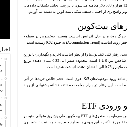
رفت. در حال حاضر این ارز دیجیتال در منطقه 122 هزار و 500 دلار معامله می‌شود. با بررسی تحلیل تکنیکال، داده‌های
صویر واضح‌تری از احتمال سقف شکنی بیت کوین به دست می‌آوریم.
رهای بیت‌کوین
ران بزرگ دوباره در حال افزایش انباشت هستند، به‌خصوص در سطوح
Acc) به حدود 0.62 رسیده است.
اخبا
 رفتار کلی کیف‌پول‌ها را از نظر انباشت (خرید و نگهداری) یا توزیع
1 روز پیش
(فروش و انتقال به صرافی) نشان می‌دهد. بازه شاخص بین 0 تا 1 است. محدوده صفر الی 0.25 نشان دهنده توزیع
نج
می
آتی (futures)، این بازار نیز شاهد ورود موقعیت‌های لانگ قوی است. حجم خالص خریدها در آتی
1 روز پیش
خل
وش‌ها بوده است. این رفتار در بازار معاملات مشتقه نشانه پشتیبانی از روند
ره
1 روز پیش
رودی ETF
تو
شر
بر اساس داده‌های داشبورد Farside، جریان خالص سرمایه به صندوق‌های ETF بیت‌کوین طی پنج روز متوالی مثبت و
1 روز پیش
بالاتر از 400 میلیون دلار بوده است. در روز جمعه 11 مهر (3 اکتبر)، این ورودی‌ها به اوج خود رسید و با ثبت 985 میلیون
وز