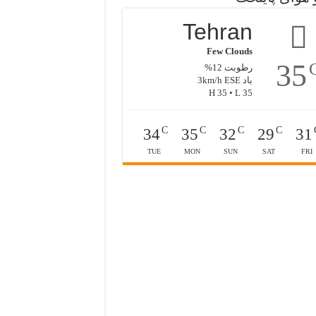
Tehran
Few Clouds
35
رطوبت 12%
باد 3km/h ESE
H 35 • L 35
C
C
C
C
34
35
32
29
31
TUE
MON
SUN
SAT
FRI