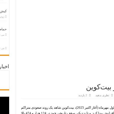
کیش ب
ژوئن 2, 5
حمام
می 26, 2025
می 28, 2025
اخبا
 بیت‌کوین
نظری بدهید
2 بازدید
به گزارش اقتصاد آنلاین به نقل از فرارو، در دهه اول مهرماه (آغاز اکتبر 2025)، بیت‌کوین شاهد یک روند صعودی متراکم
است.قیمت بیت کوین در 7 روز گذشته 13 درصد افزایش پیدا کرد و تا نزدیکی سقف تاریخی خود در 124 هزار و 474 بالا