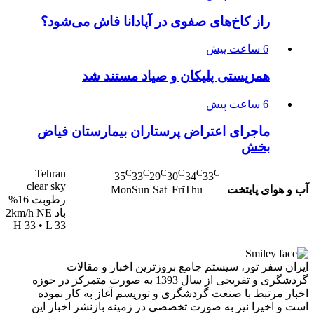
راز کاخ‌های صفوی در آپادانا فاش می‌شود؟
6 ساعت پیش
همزیستی پلیکان و صیاد مستند شد
6 ساعت پیش
ماجرای اعتراض پرستاران بیمارستان فیاض
بخش
Tehran
C
C
C
C
C
C
35
33
29
30
34
33
clear sky
آب و هوای پایتخت
Mon
Sun
Sat
Fri
Thu
رطوبت 16%
باد 2km/h NE
H 33 • L 33
ایران سفر تور، سیستم جامع بروزترین اخبار و مقالات
گردشگری و تفریحی از سال 1393 به صورت متمرکز در حوزه
اخبار مرتبط با صنعت گردشگری و توریسم آغاز به کار نموده
است و اخیرا نیز به صورت تخصصی در زمینه بازنشر اخبار این