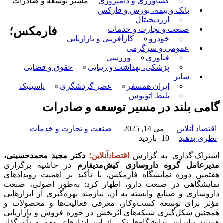
کشاورزی و دامپروری
مسیر توسعه و صادرات
بانک و بیمه، بورس و فارکس
ارزدیجیتال
فارمکس؛
صنعت و تجارت و خدمات
خودرو
کارآفرینی و بازاریابی
عمومی و سرگرمی
فناوری
ورزشی
پزشکی، بهداشت و زیبایی
حقوق و قضایی
سایر
ایران همسفر
عصر گردشگری
پاسینیک
بلیط اتوبوس
گامی بلند در مسیر توسعه و صادرات
اقتصاد آنلاین
می 14, 2025
صنعت و تجارت و خدمات
نظری بدهید
10 بازدید
اشتراک گذاری
به گزارش
اقتصادآنلاین؛
دکتر مجید محمدحسینی،
مدیرعامل گروه داروسازی کیش‌مدیفارم
در حاشیه برگزاری
هفتمین دوره نمایشگاه فارمکس، با تأکید بر اهمیت رویدادهای
نمایشگاهی در صنعت دارو، اظهار کرد: به‌طور اصولی، صنعت
داروسازی و صنایع وابسته به آن، نیازمند بهره‌گیری از ابزارهایی
مؤثر برای توسعه کسب‌وکار، معرفی فعالیت‌ها و محصولات و
همچنین شکل‌گیری شبکه‌های اثربخش در حوزه فروش و بازاریابی
هستند بنابراین نمایشگاه‌ها یکی از این ابزارهای مهم و تأثیرگذار