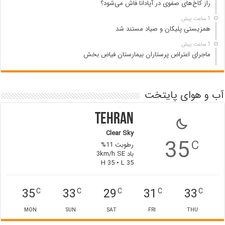
راز کاخ‌های صفوی در آپادانا فاش می‌شود؟
1 ساعت پیش
همزیستی پلیکان و صیاد مستند شد
1 ساعت پیش
ماجرای اعتراض پرستاران بیمارستان فیاض بخش
آب و هوای پایتخت
Tehran
Clear Sky
35
C
رطوبت 11%
باد 3km/h SE
H 35 • L 35
35
33
29
31
33
C
C
C
C
C
MON
SUN
SAT
FRI
THU