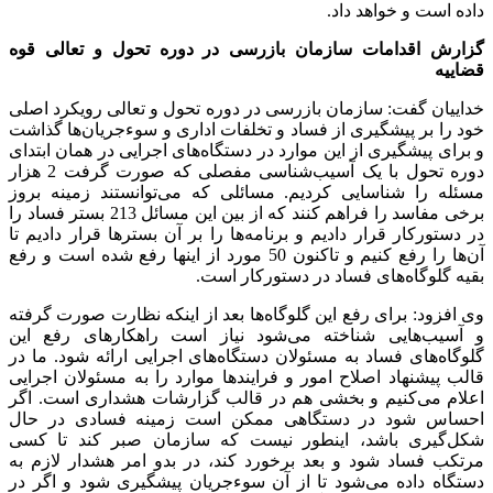
داده است و خواهد داد.
گزارش اقدامات سازمان بازرسی در دوره تحول و تعالی قوه
قضاییه
خداییان گفت: سازمان بازرسی در دوره تحول و تعالی رویکرد اصلی
خود را بر پیشگیری از فساد و تخلفات اداری و سوءجریان‌ها گذاشت
و برای پیشگیری از این موارد در دستگاه‌های اجرایی در همان ابتدای
دوره تحول با یک آسیب‌شناسی مفصلی که صورت گرفت 2 هزار
مسئله را شناسایی کردیم. مسائلی که می‌توانستند زمینه بروز
برخی مفاسد را فراهم کنند که از بین این مسائل 213 بستر فساد را
در دستورکار قرار دادیم و برنامه‌ها را بر آن بستر‌ها قرار دادیم تا
آن‌ها را رفع کنیم و تاکنون 50 مورد از اینها رفع شده است و رفع
بقیه گلوگاه‌های فساد در دستورکار است.
وی افزود: برای رفع این گلوگاه‌ها بعد از اینکه نظارت صورت گرفته
و آسیب‌هایی شناخته می‌شود نیاز است راهکار‌های رفع این
گلوگاه‌های فساد به مسئولان دستگاه‌های اجرایی ارائه شود. ما در
قالب پیشنهاد اصلاح امور و فرایند‌ها موارد را به مسئولان اجرایی
اعلام می‌کنیم و بخشی هم در قالب گزارشات هشداری است. اگر
احساس شود در دستگاهی ممکن است زمینه فسادی در حال
شکل‌گیری باشد، اینطور نیست که سازمان صبر کند تا کسی
مرتکب فساد شود و بعد برخورد کند، در بدو امر هشدار لازم به
دستگاه داده می‌شود تا از آن سوءجریان پیشگیری شود و اگر در