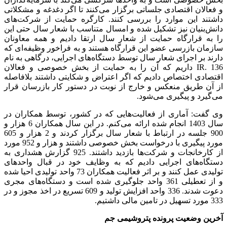
و فعالان اقتصادی جلساتی برگزار می‌کنند تا اگر دغدغه و مشکلاتی
داشتند این موارد را بررسی کنند. کارگره حمایت از شرکت‌های
دانش‌بنیان نیز تشکیل شده و امسال متناسب با شعار سال حتی این
را به قرارگاه حمایت از شعار سال ارتقا دادیم و همه معاونان
سازمان بازرسی عضو این قرارگاه هستند و به فراخور وظیفه‌ای که
دارند بر اجرای شعار سال توسط دستگاه‌های اجرایی، درگاهی به نام
IR. 136 داریم که آن را به حمایت از بخش خصوصی و فعالان
اقتصادی اختصاص دادیم که اگر اعتراض و شکایتی داشتند بلافاصله
از آن طریق منعکس و خارج از نوبت در دستور کار بازرسان قرار
می‌گیرد و پیگیری می‌شود.
وی گفت: آماری از فعالیت‌هایی که در کشور، توسط همکاران در
سال 1403 انجام شده ارائه می‌کنم. در این سال همکاران 6 هزار و
900 جلسه در ارتباط با شعار سال برگزار کردند و 2 هزار و 605
مورد پیگیری با درخواست بخش خصوصی داشتند و هزار و 952 مورد
از کارخانجات و شرکت‌ها بازدید داشتند. 925 گزارش هشداری به
دستگاه‌های اجرایی دادیم که به وظایف خود در قبال واحد‌های
تولیدی عمل کنند و بر اثر فعالیت همکاران 73 واحد تولید‌ی احیا شده
و از تعطیلی 361 واحد جلوگیری شده است و دستگاه‌های مجری
دعوت شدند. 336 واحد افزایش تولید و 609 تسریع در اخذ مجوز و در
333 مورد تسهیل در تامین مالی داشتیم.
آخرین وضعیت پرونده پتروشیمی جم