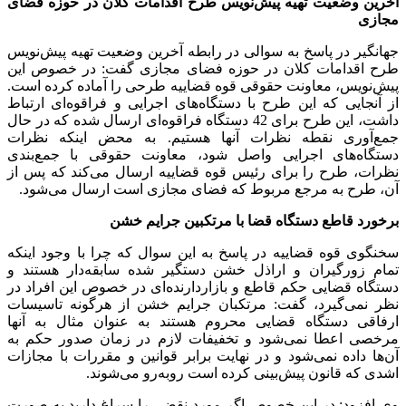
آخرین وضعیت تهیه پیش‌نویس طرح اقدامات کلان در حوزه فضای
مجازی
جهانگیر در پاسخ به سوالی در رابطه آخرین وضعیت تهیه پیش‌نویس
طرح اقدامات کلان در حوزه فضای مجازی گفت: در خصوص این
پیش‌نویس، معاونت حقوقی قوه قضاییه طرحی را آماده کرده است.
از آنجایی که این طرح با دستگاه‌های اجرایی و فراقوه‌ای ارتباط
داشت، این طرح برای 42 دستگاه فراقوه‌ای ارسال شده که در حال
جمع‌آوری نقطه نظرات آنها هستیم. به محض اینکه نظرات
دستگاه‌های اجرایی واصل شود، معاونت حقوقی با جمع‌بندی
نظرات، طرح را برای رئیس قوه قضاییه ارسال می‌کند که پس از
آن، طرح به مرجع مربوط که فضای مجازی است ارسال می‌شود.
برخورد قاطع دستگاه قضا با مرتکبین جرایم خشن
سخنگوی قوه قضاییه در پاسخ به این سوال که چرا با وجود اینکه
تمام زورگیران و اراذل خشن دستگیر شده سابقه‌دار هستند و
دستگاه قضایی حکم قاطع و بازاردارنده‌ای در خصوص این افراد در
نظر نمی‌گیرد، گفت: مرتکبان جرایم خشن از هرگونه تاسیسات
ارفاقی دستگاه قضایی محروم هستند به عنوان مثال به آنها
مرخصی اعطا نمی‌شود و تخفیفات لازم در زمان صدور حکم به
آن‌ها داده نمی‌شود و در نهایت برابر قوانین و مقررات با مجازات
اشدی که قانون پیش‌بینی کرده است روبه‌رو می‌شوند.
وی افزود: در این خصوص اگر مورد نقضی را سراغ دارید به صورت