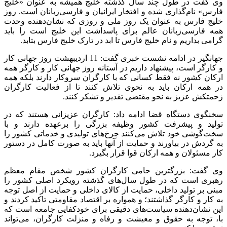
وی گفت در طول چند سال گذشته خلیج همیشه به عنوان «خلیج
فارس» نام‌گذاری شده و افتخار ایرانیان و فارسی‌زبانان است. روز
خلیج فارس به عنوان یک روز ملی و روزی که نشان‌دهنده وحدت
همه فارسی‌زبانان عالم برای پاسداشت این خلیج است را باید
گرامی بداریم و نام خلیج فارس تا ابد در تارک خلیج فارس بتابد.
جهانگیر در ادامه نشست خبری گفت: 11 اردیبهشت روز جهانی کار
و کارگر است، پیشنهاد داریم در آستانه روز جهانی کار و کارگر همه
ارکان کشور نه فقط کسانی که با کارگران سروکار دارند بلکه همه
در همه ارکان باید به نحوی تلاش کنند تا از فعالیت کارگران
زحمتکش عزیز به نحو مقتضی تقدیر و تشکر کنند.
سخنگوی دستگاه قضا ادامه داد: کارگران عزیزانی هستند که در
تولید و پیشرفت کشور وظیفه بزرگی را برعهده دارند و با
سخت‌گوشی خود تلاش می‌کنند چرخ‌های تولیدی و خدماتی کشور را
به گردش در بیاورند و حمایت از آنها باید به صورت کامل در دستور
کار مسئولان و همه ارکان قوا قرار بگیرد.
وی گفت: بزرگترین حامی کارگران کشور شخص مقام معظم
رهبری است که در طول سال‌های گذشته رویکرد اصلی کشور را
مبنی بر تولید داخلی، حمایت از کالای داخلی و حمایت از اصل توجه
به کار و کارگر گذاشتند؛ و همواره بر اقتصاد مقاومتی تاکید کردند و
این نشان‌دهنده سیاست‌های دقیقی برای خودکفایی جامعه است که
با، توجه به حقوق و معیشت و رفاه و منزلت کارگران، می‌تواند