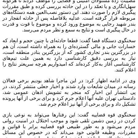
مصیبت زده مسئولاان امنیتی و قضایی را موظف کردند تا هرگونه
سهل‌انگاری و یا تعمّد را در این حادثه بررسی کرده و طبق مقررات
پیگیری لازم را صورت دهند. این دستور نصب‌العین همه دستگاه‌های
مربوطه قرار گرفته است. عدلیه بلافاصله پس از حادثه انفجار در
بندر شهید رجایی به موضوع ورود کرده و موضوع با قوت و قدرت
در حال پیگیری است و نتایج به سمع و نظر مردم می‌رسد.
سخنگوی دستگاه قضا گفت: قطعا حادثه‌ای با چنین حجم و ابعاد که
خسارات جانی و مالی گسترده‌ای را به همراه داشته است، آن هم
در بزرگترین بندر تجاری کشور که از بزرگترین بنادر منطقه است،
نیاز به بررسی دقیق کارشناسی دارد به همین علت تیم‌های
کارشناسی آغاز به‌کار کرده‌اند که امیدواریم هرچه سریعتر نتایج را
اعلام کنند.
وی در ادامه اظهار کرد: در این ماجرا شاهد بودیم برخی فعالان
رسانه در میدان شایعات وارد شدند و اخبار جعلی منتشر کردند، در
پی انتشار این اخبار که منجر به تشویش اذهان عمومی شد،
دادستانی تهران علیه آنها اعلام جرم کرد و برای برخی از آنها پرونده
تشکیل داد و برای برخی از آنها نیز اعلام جرم شد.
سخنگوی قوه قضاییه گفت: این رفتار‌ها می‌تواند به نوعی بازی
کردن در زمین دشمن تلقی شود و موجب اختلال در امنیت روانی
مردم می‌شود و به طور طبیعی قوه قضاییه برابر با قوانین و
مقررات، وظیفه قانونی خود می‌داند که در خصوص این مسائل