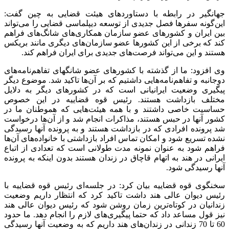
جهانگیر در رابطه با دستاورد‌های هیئت قضایی به چین گفت:
این‌گونه سفر‌ها فصل جدیدی از توسعه دیپلماسی قضایی را می‌تواند
بین ایران و کشور‌های عضو سازمان همکاری‌های شانگ‌های فراهم
کند که برخی از این کشور‌ها عضو سازمان‌های دیگری مانند بریکس
هستند و این می‌تواند فرصت‌های جدیدی برای ایران فراهم کند.
وی افزود: ما از گذشته با کشور‌های عضو شانگهای تفاهم‌نامه‌های
دوجانبه و تفاهم‌نامه‌هایی داشتیم که بر آن‌ها تاکید شد. موضوع دیگر
پیگیری وضعیت ایرانیانی است که در کشور‌های دیگر به دلایل
مختلف بازداشت هستند. رئیس قوه قضاییه در این خصوص
حساسیت خاصی داشتند و با همه هیئت‌هایی که هموطنان ما در
کشور آنها در حبس هستند، مذاکرات انجام شد و از آن‌ها درخواست
شد پرونده افرادی که در بازداشت هستند و به پرونده آنها رسیدگی
نشده تسریع شود و امکان تماس افراد بازداشتی با خانواده‌های آن‌ها
فراهم شود به عنوان نمونه مدت طولانی است که تعدادی از اتباع
ایرانی در هند به اتهام قاچاق در زندان هستند بدون اینکه به پرونده
آنها رسیدگی شود.
سخنگوی قوه قضاییه بیان کرد: در جلسه‌ای رئیس قوه قضاییه با
رئیس دیوان عالی هند داشت تاکید کرد که انتظار داریم وضعیت
زندانیان در کوتاه‌ترین زمان روشن شود که رئیس دیوان عالی هند
نیز قول مساعد داد که حتما پیگیری‌های لازم را انجام دهد. ما حدود
60 تا 70 زندانی در زندان‌های هند داریم که به وضعیت آنها رسیدگی