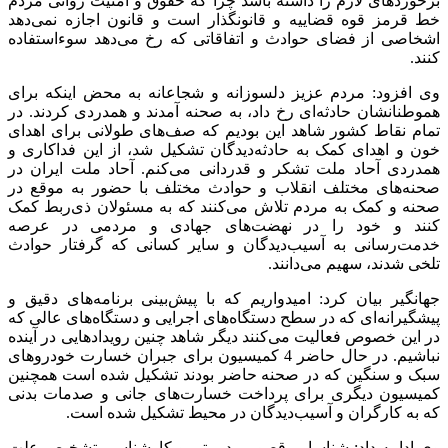
برخورد‌های لازم را داشته باشد چرا که حقوق و امنیت روانی مردم
خط قرمز قوه قضاییه و قانونگذار است و قانون اجازه نمی‌دهد
اشخاصی از فضای حوادث و اتفاقاتی که رخ می‌دهد سوءاستفاده
کنند.
وی افزود: مردم عزیز دلسوزانه و شجاعانه به محض اینکه برای
هموطنانشان حادثه‌ای رخ داد، به صحنه آمدند و همدردی کردند. در
تمام نقاط کشور شاهد این بودیم که صف‌های طولانی برای اهدای
خون و اهدای کمک به حادثه‌دیدگان تشکیل شد، از این فداکاری و
همدردی آحاد ملت تشکر و قدردانی می‌کنم. آحاد ملت ایران در
صحنه‌های مختلف انقلاب و حوادث مختلف با حضور به موقع در
صحنه و کمک به مردم تلاش می‌کنند که به مسئولان ذی‌ربط کمک
کنند و خود را در نهضت‌های جهادی و مردمی در عرصه
خدمت‌رسانی به آسیب‌دیدگان و سایر کسانی که گرفتار حوادث
تلخی شدند، سهیم می‌دانند.
جهانگیر بیان کرد: امیدواریم که با پیش‌بینی برنامه‌های دقیق و
پیشگیرانه‌ای که در سطح دستگاه‌های اجرایی و دستگاه‌های عالی که
در این خصوص فعالیت می‌کنند دیگر شاهد چنین رویداد‌هایی در آینده
نباشیم. در حال حاضر 4 کمیسیون برای جبران خسارت خودرو‌های
سبک و سنگین که در صحنه حاضر بودند تشکیل شده است همچنین
کمیسیون دیگری برای پرداخت خسارت‌های جانی و صدمات بدنی
که به کارگران و آسیب‌دیدگان در محیط تشکیل شده است.
وی ادامه داد: شناسایی قصور مدیریتی و کارشناسی تشخیص علت