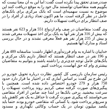
صددرصدی تحقق پیدا نکرده است گفت: اما این به آن معنا نیست که
بگوییم همه متقاضیان توانستند مال خود را به موقع دریافت کنند این
موضوع به نسبت سهمیه‌ای است که بانک مرکزی برای بانک‌های
عامل در نظر گرفته است. ما هم اکنون تعداد زیادی از افراد را در
صف انتظار برای دریافت تسهیلات داریم.
وی گفت: متقاضیان در صف وام ازدواج 551 هزار و 623 نفر هستند
که بیش از 316 هزار نفر آنها به بانک برای اخذ تسهیلات معرفی شدند
و بیش از 235 هزار نفر هم فعلاً معرفی نشدند و در حال بررسی
اسناد و مدارک آنها هستیم.
خداییان با اشاره به وام فرزندآوری اظهار داشت: متاسفانه 489 هزار
و 196 نفر در صف انتظار هستند که انتظار داریم بانک مرکزی و
بانک‌های عامل توجه جدی‌تری را داشته باشند و بتوانیم به متقاضیان
بیشتری وام که حق آنهاست، پرداخت کنیم.
رئیس سازمان بازرسی کل کشور نظارت درباره تحویل خودرو در
این طرح نیز گفت: بر اساس آماری که در اختیار ما قرار دارد حدود
758 هزار و 279 خودرو اختصاص داده شده است. همچنین با
پیگیری‌های صورت گرفته سعی کردیم روند پرداخت تسهیلات را
سرعت ببخشید. برخی بانک‌ها در ابتدا چند ضامن از افراد متقاضی
می‌خواستند که پیگیری صورت گرفت تا حداقل به یک نفر کاهش یابد
و سریع‌تر پرداخت شود. یا کسانی که متقاضی خودرو بودند حتماً باید
یکصد میلیون تومان در یک حساب وکالتی نگهداری و مسدود