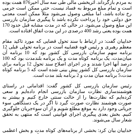
به مردم بازگرداند. اثربخشی مالی طی سه سال اخیر876 همت بوده
است و تمام مبلغ مربوط به فساد نیست، حتی ممکن است جرمی
رخ نداده باشد، اما مبلغی وصول می‌شود مثلاً ممکن است معدنی
حق دولتی خود را پرداخت نکرده باشد با پیگیری سازمان بازرسی
این مبلغ وصول می‌شود. در حالی که در مدت مشابه قبل حدود 170
همت بوده یعنی رشد 400 درصدی در این مدت اتفاق افتاده است.
خداییان گفت: در ارتباط با سند تحول قضایی که مورد تاکید مقام
معظم رهبری و رئیس قوه قضاییه است در برنامه تحولی قبلی 12
برنامه سهم سازمان بازرسی کل کشور بود که 10 برنامه آن
میان‌مدت، یک برنامه کوتاه مدت و یک برنامه بلندمدت بود که 100
درصد آنها اجرا شدند و در اجرای اصلاح سند تحول 12 برنامه برای
سازمان بازرسی کل کشور پیش بینی شده است که 5 برنامه کوتاه
مدت،5 برنامه میان مدت و 2 برنامه بلند مدت است.
رئیس سازمان بازرسی کل کشور گفت: اقداماتی در راستای
هوشمندسازی نظارت سازمان بازرسی انجام داده‌ایم و سعی
کرده‌ایم که نظارت‌ها را از حالت سنتی خارج کنیم و بیشتر به
صورت هوشمند نظارت صورت گیرد تا اگر در یک دستگاهی سوء
جریانی وجود دارد به موقع مطلع شویم و از آن سوءجریان جلوگیری
کنیم. بخش بعدی پیگیری اجرای قوانینی است که منتهی به تحقق
شعار سال می‌شوند.
خداییان بیان کرد: بخشی از برنامه‌های کوتاه مدت و بخش اعظمی