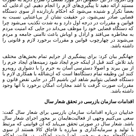
مستند ارائه دهید تا پیگیری‌های لازم را انجام دهیم. این ادعایی که
بعضاً تکرار و شنیده می‌شود که احکام بازدارنده از سوی دستگاه
قضایی صادر نمی‌شود، در حقیقت نشان از بی‌اعتنایی نسبت به
قوانین و مقررات در درجه اول دارد و به شدت تکذیب می‌شود چرا
که دستگاه قضایی خود را موظف می‌داند در جایی که امنیت مردم
به مخاطره می‌افتد و اراذل و اوباش باعث ناامنی جامعه و مردم
می‌شوند در چهارچوب قوانین و مقررات برخورد لازم و قانونی را
داشته باشد.
جهانگیر بیان کرد: برای پیشگیری از جرایم تمام بخش‌های مختلف
باید تلاش کنند قبل از اینکه جرم ایجاد شود زمینه‌های ایجاد جرم را
از بین ببرند و اصولا دسترسی آسان به جرم را با دشواری روبه‌رو
کنند این وظیفه تمام دستگاه‌ها است که ان‌شالله با همکاری لازم با
دستگاه قضایی بتوانیم شاهد این باشیم اگر در جایی نقض قانون و
مقررات صورت گرفت با اشد مجازات امکان برخورد با آنها وجود
داشته باشد.
اقدامات سازمان بازرسی در تحقق شعار سال
خداییان درباره اقدامات سازمان بازرسی برای شعار سال گفت:
سعی می‌کنیم وجهی از فعالیت‌هایمان بر محور اجرای شعار سال
باشد. شعار سال در صورتی تحقق می‌یابد که آن قوانینی که مرتبط
با تولید و سرمایه‌گذاری و مبارزه با قاچاق کالا هستند از سوی
دستگاه‌های مجری به خوبی اجرا شوند. احکامی در قانون احکام