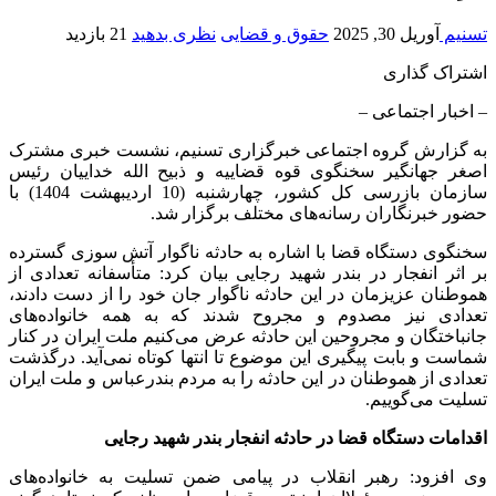
تسنیم
آوریل 30, 2025
حقوق و قضایی
نظری بدهید
21 بازدید
اشتراک گذاری
– اخبار اجتماعی –
به گزارش گروه اجتماعی خبرگزاری تسنیم، نشست خبری مشترک
اصغر جهانگیر سخنگوی قوه قضاییه و ذبیح الله خداییان رئیس
سازمان بازرسی کل کشور، چهارشنبه (10 اردیبهشت 1404) با
حضور خبرنگاران رسانه‌های مختلف برگزار شد.
سخنگوی دستگاه قضا با اشاره به حادثه ناگوار آتش سوزی گسترده
بر اثر انفجار در بندر شهید رجایی بیان کرد: متأسفانه تعدادی از
هموطنان عزیزمان در این حادثه ناگوار جان خود را از دست دادند،
تعدادی نیز مصدوم و مجروح شدند که به همه خانواده‌های
جانباختگان و مجروحین این حادثه عرض می‌کنیم ملت ایران در کنار
شماست و بابت پیگیری این موضوع تا انتها کوتاه نمی‌آید. درگذشت
تعدادی از هموطنان در این حادثه را به مردم بندرعباس و ملت ایران
تسلیت می‌گوییم.
اقدامات دستگاه قضا در حادثه انفجار بندر شهید رجایی
وی افزود: رهبر انقلاب در پیامی ضمن تسلیت به خانواده‌های