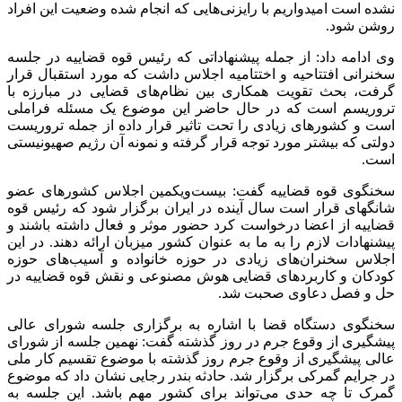
نشده است امیدواریم با رایزنی‌هایی که انجام شده وضعیت این افراد
روشن شود.
وی ادامه داد: از جمله پیشنهاداتی که رئیس قوه قضاییه در جلسه
سخنرانی افتتاحیه و اختتامیه اجلاس داشت که مورد استقبال قرار
گرفت، بحث تقویت همکاری بین نظام‌های قضایی در مبارزه با
تروریسم است که در حال حاضر این موضوع یک مسئله فراملی
است و کشور‌های زیادی را تحت تاثیر قرار داده از جمله تروریست
دولتی که بیشتر مورد توجه قرار گرفته و نمونه آن رژیم صهیونیستی
است.
سخنگوی قوه قضاییه گفت: بیست‌ویکمین اجلاس کشور‌های عضو
شانگهای قرار است سال آینده در ایران برگزار شود که رئیس قوه
قضاییه از اعضا درخواست کرد حضور موثر و فعال داشته باشند و
پیشنهادات لازم را به ما به عنوان کشور میزبان ارائه دهند. در این
اجلاس سخنران‌های زیادی در حوزه خانواده و آسیب‌های حوزه
کودکان و کاربر‌دهای قضایی هوش مصنوعی و نقش قوه قضاییه در
حل و فصل دعاوی صحبت شد.
سخنگوی دستگاه قضا با اشاره به برگزاری جلسه شورای عالی
پیشگیری از وقوع جرم در روز گذشته گفت: نهمین جلسه از شورای
عالی پیشگیری از وقوع جرم روز گذشته با موضوع تقسیم کار ملی
در جرایم گمرکی برگزار شد. حادثه بندر رجایی نشان داد که موضوع
گمرک تا چه حدی می‌تواند برای کشور مهم باشد. این جلسه به