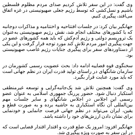
وی گفت: در این سفر تلاش کردیم صدای مردم مظلوم فلسطین
باشیم و نسل‌کشی که توسط رژیم جعلی صهیونیستی در غزه اتفاق
می‌افتد، پیگیری کنیم.
جهانگیر بیان کرد: در جلسات افتتاحیه و اختتامیه و مذاکرات دوجانبه
که با کشور‌های مختلف انجام شد، نقش رژیم صهیونیستی به‌عنوان
یک تروریسم دولتی و رژیم آدم‌کش که باید همه کشور‌های عضو در
جهت پیگیری امور مردم تلاش کند مورد توجه قرار گرفت و این یکی
از دستاورد‌های سفر برای پیگیری جنایات رژیم غاصب صهیونیستی
بود.
سخنگوی قوه قضاییه ادامه داد: بحث عضویت رسمی کشورمان در
سازمان شانگهای در راستای تولید قدرت ایران در نظم جهانی است
که باید مورد عنایت قرار بگیرد.
وی گفت: همچنین تلاش شد یک‌جانبه‌گرایی و توسعه غیرمنطقی
استکبار دنبال شود. حضور پررنگ جمهوری اسلامی به عنوان عضو
رسمی این اجلاس در اجلاس شانگهای و سایر جلسات مهم
بین‌المللی آن نگاه استکباری به حاشیه برده و به صورت قطع و
یقین، ایران می‌تواند در نظم جهانی فرصت جانمایی و خودنمایی
برای نشان دادن ارزش‌های خود را داشته باشد.
جهانگیر افزود: امروز یک ضلع قدرت و اقتدار اقتدار قضایی است که
در این سفر به صورت ویژه پیگیری شد.