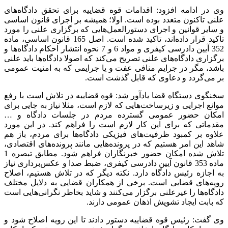
وی در ادامه افزود: اقدامات قوه قضاییه برای تحقق دادگاه‌های
علنی تاکنون متعدد بوده است. اولا؛ همیشه بر اجرای قانون اساسی
و سایر قوانین و اجرای دستورالعمل‌هایی که برگزاری علنی را مورد
تاکید قرار داده‌اند، تاکید شده است. اصل 165 قانون اساسی، ماده
352 آیین دادرسی کیفری و مواد 6 و 7 نحوه انتشار احکام دادگاه‌ها و
برگزاری دادگاه‌های علنی تصریح می‌کند که اصولا دادگاه‌ها باید علنی
باشد، مگر در جرایم منافی عفت و یا جرایمی که به امنیت عمومی
بر می‌گردد و دعاوی که قابل گذشت است.
سخنگوی دستگاه قضا یادآور شد: قوه قضاییه در تلاش است با رفع
موانع اجرایی و زیرساخت‌هایی که لازم است، مثلا نیاز به جایی برای
امکان حضور عمومی گسترده مردم در جلسات دادگاه و …
مقدماتی که برای این کار لازم است را فراهم کند. در این مورد
علاوه بر کمبود ظرفیت‌های فیزیکی دادگاه‌ها برای مردم، باز هم
شاهد این امر هستیم که در پرونده‌هایی مانند پرونده‌های اقتصادی،
تلاش شده امکان حضور خبرنگاران فراهم شود. مطابق تبصره 1
ماده 353 قانون آیین دادرسی کیفری، ضبط صدا و عکس‌برداری نیاز
به اجازه رئیس دادگاه دارد. نکته دیگر که در تلاش هستیم، اصلاح
رویه‌های قضایی است. برخی از همکاران قضایی به دلایل مختلف
دادگاه‌ها را غیرعلنی برگزار می‌کنند و شاید بخاطر نگرانی‌هایی است
که بابت ایجاد تشویش اذهان عمومی دارند.
وی گفت: رئیس قوه قضاییه دستور دادند تا این رویه اصلاح شود و