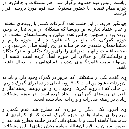
ریاست رئیس قوه قضاییه برگزار شد، اهم مشکلات و چالش‌ها در
حوزه نظام قضایی با حضور مسئولان سه قوه مورد بررسی قرار
گرفت.
جهانگیر افزود: در این جلسه تعدد گمرکات کشور با رویه‌های مختلف
و عدم اعتماد تجار به این رویه‌ها که مشکلاتی را برای تجار به وجود
آورده بود و همچنین چالش تعدد قوانین و بخشنامه‌های مختلف در
حوزه گمرکی، که بالغ بر 45 قانون در این حوزه داریم و
بخشنامه‌های متعددی هم هر ساله در این رابطه صادر می‌شود و در
نتیجه تناقضات و ابهامات زیادی را برای واردکنندگان و صادرکنندگان
و تولیدکنندگان و فعالان این حوزه ایجاد کرده است. نتیجه آن
می‌تواند سبب قانون‌گریزی شده و فساد‌هایی را به دنبال داشته
باشد.
وی گفت: یکی از مشکلاتی که امروز در گمرک وجود دارد و باید به
آن پرداخته شود این است که 5 رویه اصلی در دنیا برای گمرک داریم،
در حالی که 23 رویه گمرکی وجود دارد و این رویه‌ها زمینه تعلل و
تاخیر در رویه‌های گمرکی را ایجاد کرده است. در نتیجه مشکلات
زیادی در زمینه صادرات و واردات ایجاد شده است.
وی افزود: یکی دیگر از مواردی که مطرح شد عدم تکمیل و
بهره‌برداری سامانه‌ها در حوزه گمرک است که از کارآمدی این
سامانه‌ها کاسته است و با پیشنهاداتی که در جلسه مطرح شد بعد از
تصویب سران سه قوه ان‌شالله بتوانیم بخش زیادی از این مشکلات