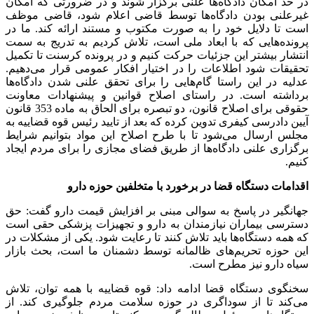
در حد امکان دادگاه‌ها علنی برگزار شوند و در ضرورتی که امکان
غیرعلنی بودن دادگاه‌ها توسط قاضی اعلام شود، قاضی موظف
است تا دلایل خود را به صورت مکتوب و مستند ارائه کند. ما در
پرونده‌هایی که با ابعاد ملی است، تلاش کردیم به تدریج به سمت
انتشار بیشتر این جزئیات حرکت کنیم و در پرونده کرسنت تا تکمیل
تحقیقات شود اطلاعات را در اختیار افکار عمومی قرار می‌دهیم.
عدلیه در این راستا گام‌هایی را برای تحقق علنی شدن دادگاه‌ها
برداشته است. در راستای اصلاح قوانین و پیشنهادات معاونت
حقوقی برای اصلاح قانون، دو تبصره برای الحاق به ماده 353 قانون
آیین دادرسی کیفری تدوین کرده که بعد از تایید رئیس قوه قضاییه به
مجلس ارسال می‌شود تا با طرح اصلاح این مواد بتوانیم شرایط
برگزاری علنی دادگاه‌ها از طریق فضای مجازی را برای مردم ایجاد
کنیم.
اقدامات دستگاه قضا در برخورد با متخلفین حوزه دارو
جهانگیر در پاسخ به سوالی مبنی بر افزایش قیمت دارو گفت: حق
دسترسی بیماران نیازمندان به دارو و تجهیزات پزشکی حقی است
که همه دستگاه‌ها باید تلاش کنند تا رعایت شود. یکی از مشکلات در
این حوزه تحریم‌های ظالمانه توسط دشمنان ما است، بحث بازار
سیاه دارو نیز مطرح است.
سخنگوی دستگاه قضا ادامه داد: قوه قضاییه با همه توان، تلاش
می‌کند تا از سوداگری در حوزه سلامت مردم جلوگیری کند. از