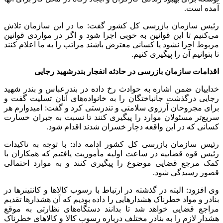
آمده است.
رئیس سازمان بازرسی کل کشور گفت: ما در این سازمان تلاش
می‌کنیم تا این قوانین به خوبی اجرا شود و اگر در مواردی قوانین
مربوط اجرا نشود یا کسانی معترض باشند مراتب را به ما اعلام کنند
تا بتوانیم آن را پیگیری کنیم.
اقدامات سازمان بازرسی در حادثه انفجار بندرشهید رجایی
خداییان ضمن اشاره به حوادث رخ داده در بندرعباس و بندر شهید
رجایی درگذشت جانباختگان را به خانواده‌های آنان تسلیت گفت و
برای مجروحان آرزوی سلامتی و تندرستی کرد و گفت: امیدوارم هر
سریع‌تر مسئولان موارد را پیگیری کنند تا نسبت به جبران خسارت
کسانی که در این واقعه دچار خسران شدند اقدام شود.
رئیس سازمان بازرسی کل کشور ادامه داد: با توجه به تاکیدات
رئیس قوه قضاییه در ساعت اولیه مأموریت یافتیم که همکاران با
کمک مرجع قضایی موضوع را پیگیری کنند و به موارد احتمالی
قصور رسیدگی شود.
وی افزود: البته در گذشته در ارتباط با رسوب کالا‌ها و کانتینر‌ها در
بنادر و مواد خطرناک هشدار‌هایی را داده بودیم که آن هشدار‌ها تقدیم
مراجع قضایی خواهد شد تا بدانند دستگاه‌های نظارتی به موقع
هشدار لازم را به بنادر مختلف درباره رسوب کالا و کالا‌های خطرناک