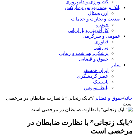
کشاورزی و دامپروری
بانک و بیمه، بورس و فارکس
ارزدیجیتال
صنعت و تجارت و خدمات
خودرو
کارآفرینی و بازاریابی
عمومی و سرگرمی
فناوری
ورزشی
پزشکی، بهداشت و زیبایی
حقوق و قضایی
سایر
ایران همسفر
عصر گردشگری
پاسینیک
بلیط اتوبوس
خانه
/
حقوق و قضایی
/
“بابک زنجانی” با نظارت ضابطان در مرخصی
است
“بابک زنجانی” با نظارت ضابطان در
مرخصی است