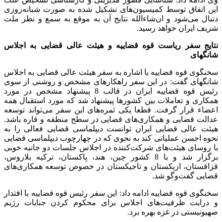
این اتفاق توسط کمیسیون‌های تشکیل شده به صورت شبانه‌روزی
دنبال می‌شود و ان‌شاءالله نتایج آن به موقع به سمع و نظر ملت
شریف ایران خواهد رسید.
نتایج سفر ریاست قوه قضاییه و هیئت عالی قضایی به اجلاس
شانگهای
سخنگوی قوه قضاییه با اشاره به سفر هیئت عالی قضایی به اجلاس
شانگهای گفت: در این سفر راهکار‌های مشخص و روشنی از سوی
رئیس قوه قضاییه ایران در قالب 8 پیشنهاد مشخص در مورد
همکاری و تعاملات بین کشور‌ها پیشنهاد شد که مورد استقبال همه
اعضاء قرار گرفت. قطعا یکی ثمره‌های این سفر می‌تواند توسعه
عدالت قضایی و همکاری‌های قضایی در سطح منطقه و قاره باشد.
هیئت عالی قضایی ایران توانست دیپلماسی قضایی فعالی را به
نحوه احسن عملیاتی کند به نحوی که در چهارچوب دیپلماسی قضایی
با روسای هیئت‌های شرکت‌کننده در اجلاس جلسات دو جانبه خوبی
برگزار شد و با 8 کشور چین، هند، پاکستان، ترکیه بلاروس،
قزاقستان، ازبکستان و تاجیکستان در خصوص توسعه همکاری‌های
قضایی گفت‌و‌گو شد.
سخنگوی قوه قضاییه ادامه داد: این سفر رئیس قوه قضاییه با اقتدار
و درایت ظرفیت‌های اجلاس برای محکوم کردن جنایات رژیم
صهیونیستی در غزه بهره برد.