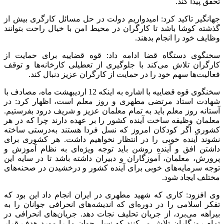
تحقق پیدا کند.
جهانگیر تاکید کرد: امیدواریم دولت در حل مسائل کارگری بیش از
گذشته کوشا باشد تا کارگران در محیط امن با خیال راحت بتوانند
وظایف خود را انجام بدهند.
سخنگوی دستگاه قضا ادامه داد: قوه قضاییه برای حمایت از
کارگران تلاش می‌کند با جلوگیری از تعطیلی کارخانه‌ها و توقف
فعالیت‌ها سهم خود را در حمایت از کارگران عزیز دنبال کند.
سخنگوی قوه قضاییه با اشاره به اینکه 12 اردیبهشت ماه، مصادف با
شهادت استاد مرتضی مطهری و روز معلم است، اظهار کرد: در
آستانه روز معلم باید به تمام معلمان عزیز و شریف درود بفرستیم.
معلمان وظیفه ساخت آینده کشور را بر عهده دارند چرا که در هر
کشوری اگر کودکان امروز که نسل فردا هستند به‌درستی ساخته
نشوند آینده خوبی را در انتظار نخواهیم داشت. هر کشوری برای
داشتن افق و آینده روشن باید توجه ویژه‌ای به نظام آموزش و
پرورش، معلمان، آموزگاران و دبیران داشته باشد تا در سایه این
توجه سرمایه‌های خوبی برای آینده کشور و درخشیدن در صحنه‌های
مختلف ایجاد شود.
وی افزود: کاری که شهید مطهری در ایران انجام داد این بود که
تفکر اسلامی را در دوره‌ای که اندیشه‌های انحرافی جوانان را به
بیراهه می‌برد، از جریان تحلیف نجات دهد. جریان‌های انحرافی در
تمام روزگاران تلاش می‌کنند که نسل جوان ما را مورد هدف قرار