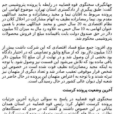
جهانگیرف سخنگوی قوه قضاییه در رابطه با پرونده پتروشیمی جم
گفت: طبق پیگیری از دادگستری استان تهران، موضوع اتهامی این
پرونده مربوط به آقایان نیما و مجید رمضانزاده و محمد عبداللهی
مقدم بود. نیما رمضانزاده نظیف به اتهام مشارکت در اخلال کلان در
نظام اقتصادی به 20 سال حبس و محمد عبداللهی مقدم با همین
عنوان اتهامی به 10 سال حبس به علاوه رد مال به میزان 92 میلیون
دلار در حق صندوق دولت بابت باقیمانده مبلغ از فروش محصولات
پتروشیمی محکوم شد.
وی افزود: جمع مبلغ فساد اقتصادی که این شرکت داشت بیش از
123 میلیون دلار بود که از مبالغ وثایق و تضامینی که در اختیار دادگاه
بود بخشی از آن وصول شد و در نهایت از آن مبلغ 92 میلیون دلار
باقی مانده بود که تلاش می‌شود این قسمت نیز وصول شود. با توجه
به اینکه مجید رمضان‌زاده نظیف فوت شده است در خصوص این
شخص قرار موقوفی تعقیب صادر شد و تعداد دیگری از متهمان نیز
تبرئه شدند و با توجه به اعتراض متهمان این پرونده در حال حاضر در
شعبه اول دیوان عالی کشور در حال رسیدگی است.
آخرین وضعیت پرونده کرسنت
سخنگوی قوه قضاییه در پاسخ به سوالی درباره آخرین جزئیات
پرونده کرسنت اظهار کرد: رئیس قوه قضاییه در استان همدان
بیاناتی در این خصوص داشتند و گفتند که در حدی که دستگاه‌های
نظارتی در سال‌های گذشته پیرامون متهمان پرونده کرسنت گزارش