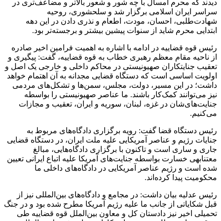
دیدند که محرم امسال با چه شور و شعور بالاتر و مضاعف‌تری در
سراسر ایران اسلامی برگزار شد و سلحشوری، روحیه
شهادت‌طلبی، احسان، مودت، اطعام و نذری دادن در این دهه
ابتدایی محرم شاید از سنوات پیشین بیشتر و برجسته‌تر بود.
رئیس قوه قضاییه در ادامه با اشاره به اهمیت فرامین اخیر صادره
از ناحیه مقام معظم رهبری خطاب به قوه قضاییه، گفت: پیگیری و
تعقیب جنایتکاران صهیونیستی در محاکم داخلی و خارجی یک اصل و
اولویت اساسی است که دستگاه قضایی مجدانه به آن اهتمام خواهد
داشت؛ در این مسیر، دولت، مجلس، سمن‌ها و تشکل‌های مردمی
نیز می‌توانند کمک‌کار باشند. ما عناصر صهیونیستی را بواسطه
جنایت‌های‌شان در غزه، لبنان، سوریه و ایران، تعقیب و مجازات
می‌کنیم.
رئیس دستگاه قضا گفت: رویه برگزاری دادگاه‌های مربوط به
جنایات رژیم و عناصر آمریکایی علیه ملت ایران، در دستگاه قضایی
جاری و ساری است و تاکنون با برگزاری دادگاه‌هایی، مبالغ
معتنابهی خسارت بواسطه جنایت‌های آمریکا علیه اتباع ایرانی تعیین
شده است و رژیم عناصر آمریکایی در دادگاه‌های داخلی ما
محکومیت پیدا کرده‌اند.
رئیس عدلیه بیان داشت: در مجامع و دادگاه‌های بین‌المللی نیز از
قبل شکایاتی از جانب ما علیه رژیم آمریکا مطرح شده بود و در جنگ
تحمیلی اخیر نیز دادستان کل و معاون بین‌الملل قوه قضاییه طی