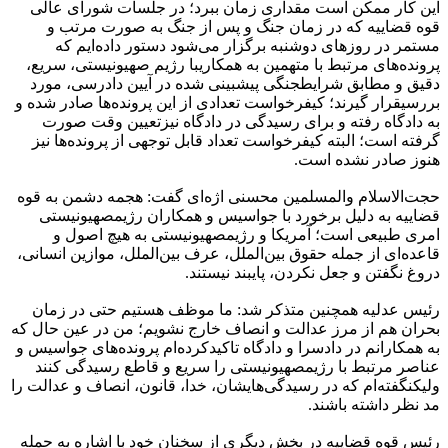
این کار ممکن است مقداری زمان ببرد؛ در جلسات شورای عالی
قوه قضاییه که در زمان جنگ و پس از جنگ به صورت مرتب و
مستمر در روزهای دوشنبه برگزار می‌شود دستور داده‌ایم که
پرونده‌های مرتبط با متهمین به همکاریبا رژیم صهیونیستی، سریع،
دقیق و مطابق شرایطجنگی پیشبینی شده در آیین دادرسی، مورد
بررسیقرار گیرند؛ کیفرخواست تعدادی از این پرونده‌ها صادر شده و
به دادگاه رفته و برای رسیدگی در دادگاه نیزتعیین وقت صورت
گرفته است؛ البته کیفرخواست تعداد قابل توجهی از پرونده‌ها نیز
هنوز صادر نشده است.
حجت‌الاسلام والمسلمین محسنی اژه‌ای گفت: هجمه دشمن به قوه
قضاییه به دلیل برخورد با جواسیس و همکاران رژیمصهیونیستی
امری طبیعی است؛ آمریکا و رژیمصهیونیستی به هیچ اصول و
قاعده‌ای از جمله حقوق بین‌الملل، عرف بین‌الملل، موازین انسانی،
دروغ نگفتن و جعل نکردن، پایبند نیستند.
رئیس عدلیه همچنین متذکر شد: ما موظف هستیم حتی در زمان
بحران هم از مرز عدالت و انصاف خارج نشویم؛ من در عین حال که
به همکارانم در دادسرا و دادگاه تاکیدکرده‌ام پرونده‌های جواسیس و
عناصر مرتبط با رژیمصهیونیستی را سریع و قاطع رسیدگی کنند
ولیکنگفته‌ام که در رسیدگی‌هایشان، خدا، قانون، انصاف و عدالت را
مد نظر داشته باشند.
رئیس قوه قضاییه در بخش دیگری از سخنان خود با اشاره به حمله