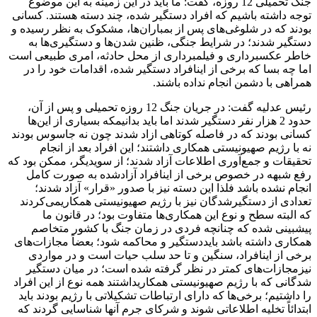
جنگ تحمیلی 12 روزه، گفت: ما باید در این زمینه به این موضوع
توجه داشته باشیم که افراد دستگیر شده‌، چند دسته هستند. کسانی
بودند که در شلوغی‌های پس از بمباران‌ها، مشکوک به نظر رسیده و
دستگیر شدند؛ در شرایط جنگی، ظنین شدن‌ها و دستگیری‌ها به
خاطر عکسبرداری و فیلمبرداری از محل حادثه، امری طبیعی است
اما چه بسا که برخی از اینافراد دستگیر شده، اقدامات خود را در
همراهی با دشمن انجام نداده باشند.
رئیس عدلیه گفت: در جریان جنگ 12 روزه تحمیلی و پس از آن،
حدود 2 هزار نفر دستگیر شدند اما باید بدانیمکه بسیاری از این‌ها
کسانی بودند که در فاصله کوتاهی ازاد شدند چون نه جاسوس بودند
نه با رژیم صهیونیستی همکاری داشتند؛ این افراد بعد از انجام
تحقیقات و جمع‌آوری اطلاعات آزاد شدند؛ از سویدیگر، ممکن بود که
رفع شبهه در خصوص برخی از اینافراد آزادشده به صورت کامل
انجام نشده باشد فلذا این دسته نیز با صدور «قرار» آزاد شدند؛
تعدادی از دستگیرشدگان نیز با رژیم صهیونیستی همکاریمی‌کردند
که البته سطح و نوع این همکاری‌ها متفاوت بود؛ در قانون ما
پیشبینی شده که چنانچه فردی در زمان جنگ با کشور متخاصم
همکاری داشته باشد بایددستگیر و محاکمه شود؛ بعضاً مجازات‌های
برخی از اینافراد، سنگین و تا حد سلب حیات است و در مواردی
نیزمجازات‌های کمتر در نظر گرفته شده است؛ در میان دستگیر
شدگانی که با رژیم صهیونیستی همکاریداشتند همه نوع از این افراد
را داشتیم؛ برخی‌ها که دارای ارتباطات تشکیلاتی با رژیم بودند باید
ابتدائاً تخلیه اطلاعاتی شوند و شرکای جرم آنها شناسایی گردند که