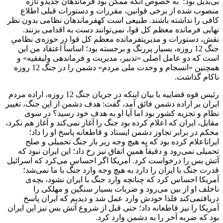
بی‌بدیل بود؛ ‍ به خصوص آنکه ممکن بود فرماندهان جدیدو تازه
منصوب شده از برخی قوانین، مقررات و دستورات قبلی اطلاع
کافی را نداشته باشند. طبیعی است کهفرماندهان نظامی بدون نظر
نهایی فرمانده معظم کل قوا، نمی‌توانند دست به اقدامی بزنند.
نقش، دستورات و مدیریتفرمانده معظم کل قوا در حوزه‌ی نظامیِ
جنگ 12 روزه، بسیار پررنگ و برجسته بود؛ اساساً اعتقاد من این
است که دو عامل اصلی «تدبیر، مدیریت و فرماندهی ولیفقیه» و
همچنین «انسجام و وحدت ملی مردم» دشمن را در جنگ 12 روزه
ناکام گذاشت.
رئیس قوه قضاییه با بیان اینکه در جریان جنگ 12 روزه، اراده مردم
ایران بر اراده دشمن فائق آمد، گفت: هدف دشمن از این جنگ، تغییر
نظام و تجزیه کشور بود اما آیا او به هدف خود رسید؟ در سوی
مقابل، ایران که اعلام کرده بود جنگ را آغاز نمی‌کند و آغاز هم نکرد،
محکم در برابر تجاوز دشمن ایستاد و قاطعانه پاسخ او را داد؛
ایراناعلام کرده بود که به هیچ وجه زیر بار جنگ تحمیلی و صلح
تحمیلی نمی‌رود و دقیقاً همین اتفاق نیز رخ داد؛ این ایران نبود که
آتش بس را درخواست کرد. آمریکا اگر احساس می‌کرد که اسرائیل
قدرت جنگ با ایران را دارد به هیچ وجه وارد جنگ با ما نمی‌شد؛
آمریکا احساس کرد که چنانچه وارد جنگ با ایران نشود، بچه‌ی
ناخلف او از بین می‌رود و ضربات بسیار سنگین و مهلکی را
دریافتمی‌کند فلذا خودش وارد عمل شد و دیدیم که ایران پاسخ
آمریکا را نیز قاطعانه داد؛ حتی قبل از شروع آتش بس نیز این ایران
بود که ضربه آخر را به دشمن وارد کرد.