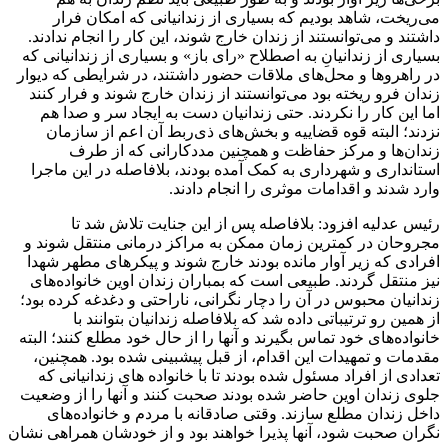
می‌ریخت، شاهد بودیم که بسیاری از زندانیانی که امکان فرار
داشتند و می‌توانستند از زندان خارج شوند، این کار را انجام ندادند.
بسیاری از زندانیانِ به اصطلاح «رای باز» و بسیاری از زندانیانی که
در راهروها و محل‌های ملاقات حضور داشتند، در شرایطی که دیوار
زندان فرو ریخته بود می‌توانستند از زندان خارج شوند و فرار کنند
اما این کار را نکردند. حتی زندانیان دست به ایجاد سر و صدا هم
نزدند؛ البته قوه قضاییه و بخش‌های ذی‌ربط آن اعم از سازمان
زندان‌ها و مرکز حفاظت و همچنین مددکارانی که از طرف
استانداری و شهرداری به کمک آمده بودند، بلافاصله در این ماجرا
وارد شدند و اقدامات موثری را انجام دادند.
رئیس عدلیه افزود: بلافاصله پس از این جنایت تلاش شد تا
مجروحان در کمترین زمان ممکن به مراکز درمانی منتقل شوند و
افرادی که زیر آوار مانده بودند خارج شوند و پیکرهای مطهر شهدا
نیز منتقل گردند. طبیعی است که بمباران زندان اوین خانواده‌های
زندانیان محبوس در آن را دچار نگرانی، ناراحتی و دغدغه کرده بود؛
از همین رو ترتیباتی داده شد که بلافاصله زندانیان بتوانند با
خانواده‌های خود تماس بگیرند و آنها را از حال خود مطلع کنند؛ البته
مقدمات و تمهیدات این اقدام، از قبل پیشبینی شده بود. همچنین،
تعدادی از افراد مسئول شده بودند تا با خانواده های زندانیانی که
جلوی زندان اوین حاضر شده بودند صحبت کنند و آنها را از وضعیت
داخل زندان مطلع سازند. وقتی صادقانه با مردم و خانواده‌های
نگران صحبت شود، آنها پذیرا خواهند بود و از خودشان همراهی نشان