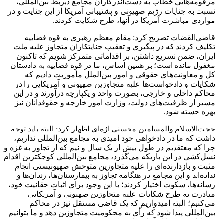
مرقومه‌هایی خطاب به دست‌اندرکاران مجامع ذیربط بین‌المللی،
نسبت به جنایات رژیم صهیونی و پشتیبانی آمریکا از این جنایت و در
مواردی مباشرت آمریکا در آنها، طرح شکایت کردند.
قاضی‌القضات تصریح کرد: مقام معظم رهبری به قوه قضاییه
تکلیف کردند که در پیگیری و تعقیب جنایتکاران متجاوز علیه ملت
ایران، ضمن تسریع داشتن، بر اقداماتی متمرکز شویم که تاکنون
مغفول مانده است؛ بر همین اساس، ما در قوه قضاییه به دادستان
کل و معاونت‌های حقوقی و امور بین‌الملل مأموریت دادیم که
شکایات و دادخواست‌ها علیه متجاوزین صهیونی و آمریکایی را در
محاکم داخلی و خارجی، بصورت واحد و یکپارچه درآورند و در این
مسیر از ظرفیت‌های دولت، وزارت امور خارجه و حقوقدانان نیز
بهره جسته شود.
حجت‌الاسلام والمسلمین محسنی اژه‌ای اظهار کرد: البته باید توجه
داشت که ما در دادخواهی خود امیدی به مجامع بین‌المللی نداریم،
چرا که معتقدیم در طول بیش از یک سال و نیم که از تجاوز به غزه و
نسل‌کشی در این باریکه می‌گذرد، مجامع بین‌المللی کوچکترین اقدام
مثبت و بازدارنده‌ای را علیه متجاوزین متوحش صهیونیستی انجام
نداده‌اند و این مجامع در هنگامه تجاوز به بیمارستان‌ها، زندان‌ها و
رسانه‌ها، سکوت اختیار کردند؛ با این وجود برای اثبات حقانیت خود،
مبادرت به طرح شکایات علیه متجاوزین صهیونی و آمریکایی
می‌کنیم؛ البته امیدواریم که یک قاضی مستقل نیز در محاکم
بین‌المللی پیدا شود که رأی به محکومیت متجاوزین دهد و ما بتوانیم