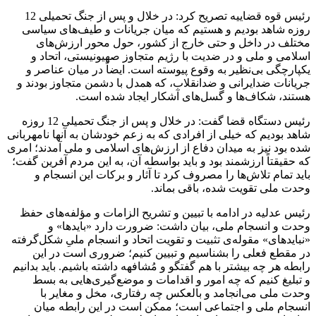
رئیس قوه قضاییه تصریح کرد: در خلال و پس از جنگ تحمیلی 12
روزه شاهد بودیم و هستیم که میان جریانات و طیف‌های سیاسی
مختلف در داخل و حتی خارج از کشور، حول محور ارزش‌های
اسلامی و ملی و در ضدیت با رژیم متجاوز صهیونیستی، اتحاد و
یکپارچگی بی‌نظیر به وقوع پیوسته است. ایضاً در میان عناصر و
جریانات ضدایرانی و ضدانقلاب، که همدل با دشمن متجاوز بودند و
هستند، شکاف‌ها و گسل‌های آشکار ایجاد شده است.
رئیس دستگاه قضا گفت: در خلال و پس از جنگ تحمیلی 12 روزه
شاهد بودیم که خیلی از افرادی که به زعم خودشان به آنها نامهربانی
شده بود نیز به میدان دفاع از ارزش‌های اسلامی و ملی آمدند؛ امری
که حقیقتاً ارزشمند بود و باید بواسطه آن، به این مردم آفرین گفت؛
باید تمام تلاش‌ها را مصروف کرد تا آثار و برکات این انسجام و
وحدت ملی تقویت شده، باقی بماند.
رئیس عدلیه در ادامه با تبیین و تشریح الزامات و مؤلفه‌های حفظ
وحدت و انسجام ملی، بیان داشت: ضرورت دارد «بایدها» و
«نبایدهای» مقوله‌ی تثبیت و تقویت اتحاد و انسجام ملیِ شکل‌گرفته
در مقطع فعلی را بشناسیم و تبیین کنیم؛ ضروری است در این
رابطه هر چه بیشتر با هم گفتگو و مُشافهه داشته باشیم. باید بدانیم
و تبلیغ کنیم که چه امور و اقدامات و موضع‌گیری‌هایی به بسط
وحدت ملی می‌انجامد و بالعکس چه رفتاری، مخل و مغایر با
انسجام ملی و اجتماعی است؛ ممکن است در این رابطه میان