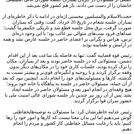
جانشان را از دست می دادند، باز هم کشور فلج نمی‌شد.
حجت‌الاسلام والمسلمین محسنی اژه‌ای در ادامه با ذکر خاطره‌ای از
بمباران جلسه شعام در تاریخ 26 خرداد، گفت: وقتی که بمباران
صورت گرفت، برق محل جلسه قطع شد و تاریکی حکمفرما گشت؛
صداهای فرود بمب‌های متوالی نیز غالب بود؛ با این وجود ذره‌ای
ترس، هراس و نگرانی بر اعضای حاضر در جلسه عارض نشد و همه
در آرامش و طمأنینه بودند
رئیس قوه قضاییه گفت: تنها به فاصله یک ساعت بعد از این اقدام
دشمن، مسئولانی که در جلسه حاضر بودند و‌ بعد از بمباران، مکان
را ترک کرده بودند، جلسات کاری خود را در مکان‌های دیگر بدون
وقفه برگزار کردند و با روحیه و انگیزه‌ای قوی‌تر و بیشتر نسبت به
گذشته، کارها و مسئولیت‌های خود را انجام دادند. اینچنین نبود که بعد
از آن حمله، مسئولان حاضر در جلسه به پناهگاه یا خانه خود بروند؛
هیچ وقفه‌ای در انجام امور بعدیِ مسئولانِ حاضر در جلسه ایجاد
نشد. پس از آن روز نیز چندین بار جلسه شورای عالی امنیت ملی با
حضور سران قوا برگزار گردید.
رئیس عدلیه خاطرنشان کرد: ما مسئولان به توصیه‌هایحفاظتی
گوش می‌دهیم اما این بدان معنا نیست که کارها و امور خود را رها
کنیم؛ باید با رعایت مسائل حفاظتی کار کشور و مردم را انجام
دهیم.