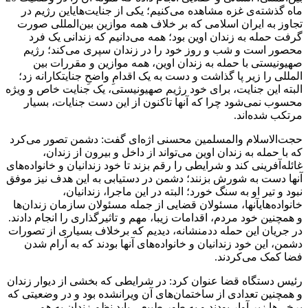
ماه گذشته‌ی غزه مشاهده می‌کنیم؛ یکی از جنایت‌هایاین رژیم در
تجاوز به ایران اسلامی که بر خلاف همه موازین بین‌المللی صورت
گرفت حمله به زندان اوین بود؛ همه می‌دانیم که زندانی یک فرد
محصور است و شب و روز خود را در زندان سپری می‌کند؛ رژیم
صهیونیستی با حمله به زندان اوین، همه موازین و مقررات بین
المللی را زیر پا گذاشت و دست به یک اقدامِ واضحِ جنایتکارانه زد؛
البته این جنایت، برای خود رژیم صهیونیستی، یک جنایت خاص و ویژه
محسوب نمی‌شود چرا که آنها تاکنون از این دست جنایات، بسیار
مرتکب شده‌اند.
حجت‌الاسلام والمسلمین محسنی اژه‌ای گفت: دشمن تصور می‌کرد
که با حمله به زندان اوین می‌تواند از داخل و بیرون از زندان،
غائله‌آفرینی کند و شرایطی را رقم بزند تا خود زندانیان و خانواده‌های
آنها دست به شورش بزنند؛ دشمن در دستیابی به این هدف نیز موفق
نبود و تیر او به سنگ خورد؛ البته در این ماجرا، زندانیان،
خانواده‌هایآنها، مسئولان قضایی از جمله مسئولان سازمان زندان‌ها
و همچنین خود مردم، اقدامات زیبا، مهم و تاثیرگذاری را انجام دادند.
در جریان این حمله ددمنشانه، دیدیم که برخلاف بسیاری از تصورات
دشمن، این خود زندانیان و خانواده‌های آنها بودند که به آرام شدن
فضا کمک می‌کردند.
رئیس دستگاه قضا عنوان کرد: در شرایطی که بخشی از دیوار زندان
و همچنین تعدادی از ساختمان‌های آن ویرانشده بود و در وضعیتی که
برخی‌ها زیر آوار بودند و به طور طبیعی باید نظم زندان به هم