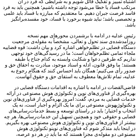
اشتباه تمییز و تفکیک قائل شویم و به شرایطی که فرد در آن
مرتکب فساد یا خطا می‌شود توجه داشته باشیم؛ همچنین باید به فرد
فاسد فرصت جبران دهیم. ما معتقدیم که مبارزه با فساد باید علمی
و تخصصی باشد؛ نباید شیوه برخورد با فساد، خود مفسده‌برانگیز
باشد.
رئیس عدلیه در ادامه با برشمردن محورهای مهم نسخه
روزآمدشده‌ی سند تحول و تعالی، مشخصاً به مقوله‌ی مرجعیت
دستگاه قضایی در تظلم‌خواهی اشاره کرد و بیان داشت: قوه قضاییه
ملجاء تمامی تظلم‌خواهان است؛ ما در رسیدگی‌های خود توجهی
نداریم که طرفین دعوا و شکایت وابسته به کدام جناح یا طبقه
هستند؛ ما وفق قانون، ادله و اسناد موجود، مبادرت به احقاق حق و
صدور رأی می‌کنیم؛ همگان باید احساس کنند که هنگام رجوع به
عدلیه، تمام تلاش‌ها معطوف به استفای حق و حقوق آنهاست.
قاضی‌القضات در ادامه با اشاره به اقدامات دستگاه قضایی در
بهره‌گیری از فناوری‌های نوین و تکنولوژی هوش مصنوعی در ارائه
خدمات قضایی به مردم، گفت: امروز بهره‌گیری از فناوری‌های نوین
و تکنولوژیهوش مصنوعی برای ما یک الزام و اجبار است، نه یک
انتخاب و اختیار؛ باید در راستای توسعه و بسط خدمات‌رسانی‌‎های
قضایی و حقوقی خود و همچنین تسهیل این خدمات‌رسانی‌ها، هر چه
بیشتر از فناوری‌های نوین و تکنولوژی هوش مصنوعی بهره بگیریم.
در اینجا باید متذکر شوم که فناوری‌های نوینو تکنولوژی هوش
مصنوعی دو مقوله‌ی مجزا هستند که ما باید در هر دو عرصه،