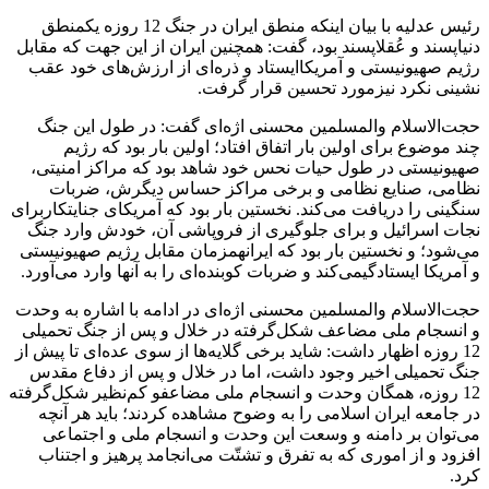
رئیس عدلیه با بیان اینکه منطق ایران در جنگ 12 روزه یکمنطق
دنیاپسند و عُقلاپسند بود، گفت: همچنین ایران از این جهت که مقابل
رژیم صهیونیستی و آمریکاایستاد و ذره‌ای از ارزش‌های خود عقب
نشینی نکرد نیزمورد تحسین قرار گرفت.
حجت‌الاسلام والمسلمین محسنی اژه‌ای گفت: در طول این جنگ
چند موضوع برای اولین بار اتفاق افتاد؛ اولین بار بود که رژیم
صهیونیستی در طول حیات نحس خود شاهد بود که مراکز امنیتی،
نظامی، صنایع نظامی و برخی مراکز حساس دیگرش، ضربات
سنگینی را دریافت می‌کند. نخستین بار بود که آمریکای جنایتکاربرای
نجات اسرائیل و برای جلوگیری از فروپاشی آن، خودش وارد جنگ
می‌شود؛ و نخستین بار بود که ایرانهمزمان مقابل رژیم صهیونیستی
و آمریکا ایستادگیمی‌کند و ضربات کوبنده‌ای را به آنها وارد می‌آورد.
حجت‌الاسلام والمسلمین محسنی اژه‌ای در ادامه با اشاره به وحدت
و انسجام ملی مضاعف شکل‌گرفته در خلال و پس از جنگ تحمیلی
12 روزه اظهار داشت: شاید برخی گلایه‌ها از سوی عده‌ای تا پیش از
جنگ تحمیلی اخیر وجود داشت، اما در خلال و پس از دفاع مقدس
12 روزه، همگان وحدت و انسجام ملی مضاعفو کم‌نظیر شکل‌گرفته
در جامعه ایران اسلامی را به وضوح مشاهده کردند؛ باید هر آنچه
می‌توان بر دامنه و وسعت این وحدت و انسجام ملی و اجتماعی
افزود و از اموری که به تفرق و تشتّت می‌انجامد پرهیز و اجتناب
کرد.