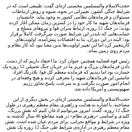
حجت‌الاسلام والمسلمین محسنی اژه‌ای گفت: طبیعی است که در
شرایط جنگی کشور، تغییراتی در نحوه، شیوه و روش ارتباطات
مسئولان و فرماندهان نظامی کشور به وجود بیاید. جانشینان
فرماندهان شهید ما کار خود را در کمترین زمان ممکن آغاز کرده
بودند؛ در جنگ 12 روزه، ارتباط سران قوا و نیروهای مسلح و
حمایت‌هایی که بایددر این شرایط صورت می‌گرفت کاملاً برقرار
بود؛ البته در این دوران، بنا به اقتضائات پیش‌آمده، اولویت‌های
کاریتغییر کرد اما این تغییر اولویت‌ها بدین معنا نبود که کار‌ نظام و
مردم روی زمین بماند.
رئیس قوه قضاییه همچنین عنوان کرد: ما اعتقاد داریم که از دست
دادن فرماندهان بزرگ و عزیز ما در جریان جنگ تحمیلی 12 روزه یک
خسارت بود اما دیدیم که فرمانده معظم کل قوا، بلادرنگ افراد
جانشین این فرماندهان شهید را معرفی کردند و هیچ وقفه‌ای در
انجام امور صورت نگرفت و به سرعت، پاسخ تجاوز رژیم
صهیونیستی و آمریکا داده شد.
حجت‌الاسلام والمسلمین محسنی اژه‌ای در بخش دیگری از این
مصاحبه، با اشاره به هدایت و راهبری مقام معظم رهبری در طول
جنگ 12 روزه، گفت: امروز می‌توانیم اذعان کنیم که نقش پررنگ،
کلیدی و اساسی «رهبری نظام» در همه مقاطع 46 سال گذشته به
ویژه در شرایط و مواقع بحرانی، برای مردم عیان شده است. نقش
مقام معظم رهبری در اداره‌ی شرایط طی جنگ 12 روزه یک نقش