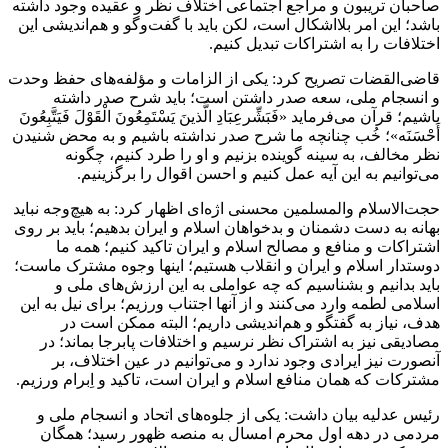
صاحبان تریبون و مراجع اجتماعی اختلاف نظر و عقیده وجود داشته
باشد؛ این امر بلااشکال است، لکن باید با گفت‌و‌گو و هم‌اندیشی این
اختلافات را به اشتراکات تبدیل کنیم.
قاضی‌القضات تصریح کرد: یکی از الزامات و مؤلفه‌های حفظ وحدت
و انسجام ملی، سعه صدر داشتن است؛ باید شرح صدر داشته
باشیم؛ قرآن می‌فرماید «فَبَشِّرعِبَادِ الَّذینَ یَسْتَمِعُونَ الْقَوْلَ فَیَتَّبِعُونَ
أَحْسَنَه»؛ خُب چنانچه ما شرح صدر نداشته باشیم و به محض شنیدن
نظر مخالف، به سینه گوینده بزنیم و او را طرد کنیم، چگونه
می‌توانیم به این آیه عمل کنیم و احسن اقوال را برگزینیم.
حجت‌الاسلام والمسلمین محسنی اژه‌ای اظهار کرد: به هیچ‌وجه نباید
بهانه به دست دشمنان و بدخواهان اسلام و ایران بدهیم؛ باید بر روی
اشتراکات و منافع و مصالح اسلام و ایران تاکید کنیم؛ همه ما
دوستدار اسلام و ایران و انقلاب هستیم؛ اینها وجوه مشترک ماست؛
باید بدانیم و بشناسیم که چه عواملی به این ارزش‌های ملی و
اسلامی لطمه وارد می‌کنند و از آنها اجتناب ورزیم؛ برای نیل به این
هدف، نیاز به گفتگو و هم‌اندیشی داریم؛ البته ممکن است در
مصادیقی نیز به اشتراک نظر نرسیم و اختلافات پابرجا بماند؛ در
آنصورت نیز ایرادی وجود ندارد و می‌توانیم در عین اختلاف، بر
مشترکات که همان منافع اسلام و ایران است، تاکید و اِبرام ورزیم.
رئیس عدلیه بیان داشت: یکی از جلوه‌های اتحاد و انسجام ملی و
مردمی در دهه اول محرم امسال به منصه ظهور رسید؛ همگان