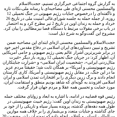
به گزارش گروه اجتماعی خبرگزاری تسنیم، حجت‌الاسلام
والمسلمین محسنی اژه‌ای طی مصاحبه‌ای با رسانه ملی،نکات تازه‌
و ناگفته‌ای را درخصوص جنایات رژیم صهیونی در جنگ تحمیلی 12
روزه، از جمله حمله به جلسه شورای‌عالی امنیت ملی در تاریخ 26
خرداد و حمله به زندان اوین در تاریخ 2 تیر مطرح کرد و به اختصار
در باب برخی مقولات مرتبط با دستگاه قضا نیزمطالبی را بیان کرد.
مشروح این گفت‌وگو به شرح ذیل است:
حجت‌الاسلام والمسلمین محسنی اژه‌ای ابتدای این مصاحبه ضمن
تشریح و تبیین دستاوردهای ایران اسلامی در دفاع مقدس اخیر خود
در برابر شریرترین اَشرار عالم یعنی رژیم صهیونی و حامی آمریکایی
آن، اظهار کرد: در جریان جنگ تحمیلی 12 روزه، بار دیگر «غیرت
مثال‌زدنی ایرانی»، «شخصیت ایران اسلامی» و «شرارت جنایتکاران
رژیم صهیونیستی و آمریکا» بر همگان ثابت شد؛ حقیقتاً مردم عزیز
ما در این جنگ، در مقابل رژیم صهیونیستی و آمریکا، کاری کارستان
انجام دادند و برگ زرین دیگری را بر افتخارات تمدن اسلامی و ایران
اسلامی افزودند به گونه‌ای که شاهد بودیم منطق و استقامت ایران،
مورد حمایت و تحسین همه عقلا و مردم جهان قرار گرفت.
رئیس قوه قضاییه در ادامه، با اشاره به ابعاد و زوایای مختلف حمله
رژیم صهیونیستی به زندان اوین گفت: رژیم خبیث صهیونیستی در
طول همه دهه‌های گذشته، پرونده بسیار سیاه و تاریکی را از خود بر
جای گذاشته و جنایات متعدد و بی‌شماری را بر خلاف همه موازین
بین‌المللی، انسانی و عُقلایی انجام داده که نمونه آن را در وضعیت 20