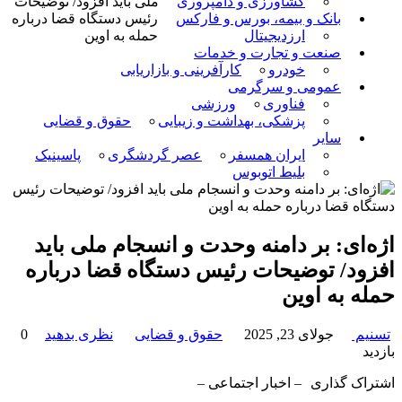
کشاورزی و دامپروری
ملی باید افزود/ توضیحات
بانک و بیمه، بورس و فارکس
رئیس دستگاه قضا درباره
ارزدیجیتال
حمله به اوین
صنعت و تجارت و خدمات
خودرو
کارآفرینی و بازاریابی
عمومی و سرگرمی
فناوری
ورزشی
پزشکی، بهداشت و زیبایی
حقوق و قضایی
سایر
ایران همسفر
عصر گردشگری
پاسینیک
بلیط اتوبوس
اژه‌ای: بر دامنه وحدت و انسجام ملی باید
افزود/ توضیحات رئیس دستگاه قضا درباره
حمله به اوین
تسنیم
جولای 23, 2025
حقوق و قضایی
نظری بدهید
0
بازدید
اشتراک گذاری
– اخبار اجتماعی –