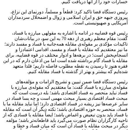
خسارات خود را از آنها دریافت کنیم.
رئیس دستگاه قضا تاکید کرد: قطعاً و مسلماً، دورنمای این نزاع،
پیروزی جبهه حق و ایران اسلامی و زوال و اضمحلال سردمداران
آمریکایی و صهیونیستی است.
رئیس قوه قضاییه در ادامه با اشاره به مقوله‎ی مبارزه با فساد،
گفت: مقام معظم رهبری از دهه 70 به این سو، در بیانات‌شان
تاکیدات مؤکدی بر مقوله‌ی مقابله همه‌جانبه با فساد و مفسد دارند؛
ما نیز معتقدیم که مقابله با فساد و مفسد، اقدامی اعتمادزا و
انسجام‌بخش است؛ در برهه‌ها و ادوار مختلف در قوه قضاییه، برای
مقابله با فساد گام برداشته شده است اما من اذعان دارم که در این
فقره هنوز تا رسیدن به نقطه مطلوب فاصله داریم؛ فلذا متعهد
شده‌ایم که بیشتر و بهتر از گذشته با فساد مقابله کنیم.
رئیس دستگاه قضا ضمن تبیین و تشریح الزامات و مؤلفه‌های
مقوله‌ی مبارزه با فساد گفت: ما معتقدیم که مقوله‌ی مبارزه با
فساد نباید منحصر به فساد اقتصادی باشد؛ بله درست است که
مبحث فساد اقتصادی بسیار مبحث مهمی است و چه بسا فساد در
سایر عرصه‌ها نیز ریشه در فساد اقتصادی دارد؛ اما نباید مقابله ما با
فساد، منحصر به حوزه اقتصادی باشد؛ نکته دیگر آن است که مقابله
با فساد باید بدون تبعیض و اغماض باشد؛ ایضاً مقابله با فسادی که از
ناحیه کارگزاران نظام صورت می‌گیرد باید قاطعانه‌تر باشد؛ مؤلفه
دیگر در مبحث مقابله با فساد آن است که میان فساد و خطا و