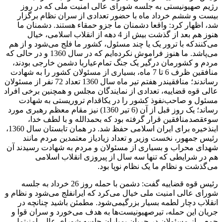
رژیم صهیونیستی به جلسه شورای عالی امنیت ملی که در روز
بیست و ششم خرداد ماه با حضور تعدادی از سران نظام برگزار
شد، اظهار کرد: واقعا دشمنان ما جزو حمقاء هستند. دشمنان ما
هنوز هم بعد از گذشت بیش از 4 دهه از انقلاب اسلامی، خیال
می‌کنندکه با ترور یک یا چند مسئول، کشور ما فلج می‌شود و از هم
می‌پاشد. ما هنوز فراموش نکرده‌ایم که در سال 1360 و در حالی که
مردم و کشورمان درگیر یک جنگ تمام‌عیاربا دشمن خارجی بودند،
منافقین ظرف 6 تا 7 ماه، بسیاری از مسئولان کشور را به شهادت
رساندند؛ منافقیندر هفتم تیر ماه سال 1360 تعداد 72 نفر از مسئولان
عالی قوه قضاییه، تعدادی از نمایندگان مجلس و همچنین برخی افراد
مسئول و صاحب‌نفوذ کشور را در یکاقدام تروریستی به شهادت
رساند؛ یک روز قبل از آن (6 تیر 1360) نیز مقام معظم رهبری مورد
سوء‍قصدمنافقین قرار گرفته بود که بحمدالله و با لطف خدا،
اینذخیره برای ایران اسلامی حفظ شد. در همان تابستان سال 1360،
رئیس جمهور، نخست وزیر و تعداد زیادیاز معتمدین مردم مانند
شهدای محراب و بسیاری از مسئولان و مردم به شهادت رسیدند آن
هم در شرایطی که تنها سه سال از پیروزی انقلاب اسلامی
می‌گذشت و نظام ما یک نظام نوپا بود.
رئیس قوه قضاییه گفت: دشمن با حمله روز 26 خرداد به جلسه
شورای عالی امنیت ملی خیال می‌کرد که ایرانفلج می‌شود و نظام و
انقلاب دچار لطمه بسیار بزرگیمی‌شود. مطمئن باشید چنانچه در
جریان این حمله، تیرصهیونیست‌ها به هدف می‌خورد و سران قوا و
جمعی از مسئولان در جریان بمباران جلسه شورای عالی امنیتملی