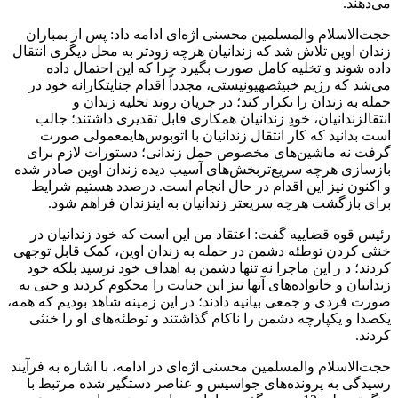
می‌دهند.
حجت‌الاسلام والمسلمین محسنی اژه‌ای ادامه داد: پس از بمباران
زندان اوین تلاش شد که زندانیان هرچه زودتر به محل دیگری انتقال
داده شوند و تخلیه کامل صورت بگیرد چرا که این احتمال داده
می‌شد که رژیم خبیثصهیونیستی، مجدداً اقدام جنایتکارانه خود در
حمله به زندان را تکرار کند؛ در جریان روند تخلیه زندان و
انتقالزندانیان، خودِ زندانیان همکاری قابل تقدیری داشتند؛ جالب
است بدانید که کار انتقال زندانیان با اتوبوس‌هایمعمولی صورت
گرفت نه ماشین‌های مخصوص حمل زندانی؛ دستورات لازم برای
بازسازی هرچه سریع‌تربخش‌های آسیب دیده زندان اوین صادر شده
و اکنون نیز این اقدام در حال انجام است. درصدد هستیم شرایط
برای بازگشت هرچه سریعتر زندانیان به اینزندان فراهم شود.
رئیس قوه قضاییه گفت: اعتقاد من این است که خود زندانیان در
خنثی کردن توطئه دشمن در حمله به زندان اوین، کمک قابل توجهی
کردند؛ د ر این ماجرا نه تنها دشمن به اهداف خود نرسید بلکه خود
زندانیان و خانواده‌های آنها نیز این جنایت را محکوم کردند و حتی به
صورت فردی و جمعی بیانیه دادند؛ در این زمینه شاهد بودیم که همه،
یکصدا و یکپارچه دشمن را ناکام گذاشتند و توطئه‌های او را خنثی
کردند.
حجت‌الاسلام والمسلمین محسنی اژه‌ای در ادامه، با اشاره به فرآیند
رسیدگی به پرونده‌های جواسیس و عناصر دستگیر شده مرتبط با