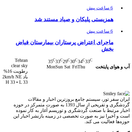
6 ساعت پیش
همزیستی پلیکان و صیاد مستند شد
6 ساعت پیش
ماجرای اعتراض پرستاران بیمارستان فیاض
بخش
Tehran
C
C
C
C
C
C
35
33
29
30
34
33
clear sky
آب و هوای پایتخت
Mon
Sun
Sat
Fri
Thu
رطوبت 16%
باد 2km/h NE
H 33 • L 33
ایران سفر تور، سیستم جامع بروزترین اخبار و مقالات
گردشگری و تفریحی از سال 1393 به صورت متمرکز در حوزه
اخبار مرتبط با صنعت گردشگری و توریسم آغاز به کار نموده
است و اخیرا نیز به صورت تخصصی در زمینه بازنشر اخبار این
حوزه‌ها فعالیت می کند.