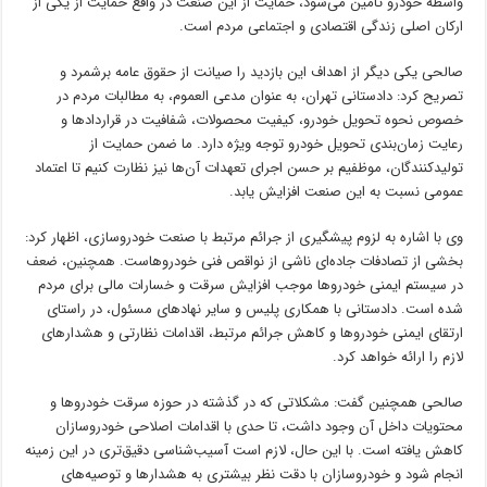
واسطه خودرو تأمین می‌شود، حمایت از این صنعت در واقع حمایت از یکی از
ارکان اصلی زندگی اقتصادی و اجتماعی مردم است.
صالحی یکی دیگر از اهداف این بازدید را صیانت از حقوق عامه برشمرد و
تصریح کرد: دادستانی تهران، به عنوان مدعی‌ العموم، به مطالبات مردم در
خصوص نحوه تحویل خودرو، کیفیت محصولات، شفافیت در قراردادها و
رعایت زمان‌بندی تحویل خودرو توجه ویژه دارد. ما ضمن حمایت از
تولیدکنندگان، موظفیم بر حسن اجرای تعهدات آن‌ها نیز نظارت کنیم تا اعتماد
عمومی نسبت به این صنعت افزایش یابد.
وی با اشاره به لزوم پیشگیری از جرائم مرتبط با صنعت خودروسازی، اظهار کرد:
بخشی از تصادفات جاده‌ای ناشی از نواقص فنی خودروهاست. همچنین، ضعف
در سیستم ایمنی خودروها موجب افزایش سرقت و خسارات مالی برای مردم
شده است. دادستانی با همکاری پلیس و سایر نهادهای مسئول، در راستای
ارتقای ایمنی خودروها و کاهش جرائم مرتبط، اقدامات نظارتی و هشدارهای
لازم را ارائه خواهد کرد.
صالحی همچنین گفت: مشکلاتی که در گذشته در حوزه سرقت خودروها و
محتویات داخل آن وجود داشت، تا حدی با اقدامات اصلاحی خودروسازان
کاهش یافته است. با این حال، لازم است آسیب‌شناسی دقیق‌تری در این زمینه
انجام شود و خودروسازان با دقت نظر بیشتری به هشدارها و توصیه‌های