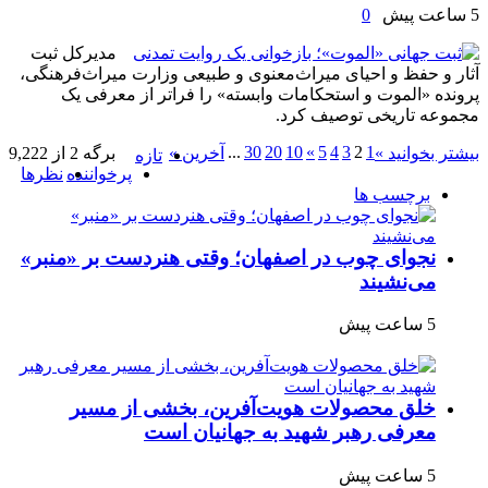
5 ساعت پیش
0
مدیرکل ثبت
آثار و حفظ و احیای میراث‌معنوی و طبیعی وزارت میراث‌فرهنگی،
پرونده «الموت و استحکامات وابسته» را فراتر از معرفی یک
مجموعه تاریخی توصیف کرد.
...
30
20
10
»
5
4
3
2
1
بیشتر بخوانید »
آخرین »
برگه 2 از 9,222
تازه
پرخواننده
نظرها
برچسب ها
نجوای چوب در اصفهان؛ وقتی هنردست بر «منبر»
می‌نشیند
5 ساعت پیش
خلق محصولات هویت‌آفرین، بخشی از مسیر
معرفی رهبر شهید به جهانیان است
5 ساعت پیش