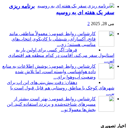
برنامه ریزی
سفر یک هفته ای به روسیه
می 28, 2025
2
کارشناس روابط عمومی: معمولاً مناطقی مانند
فاتح، آکسارای، شیشلی یا کادیکوی انتخاب‌های
مناسبی هستند؛ زی...
فرهاد: اگر کسی برای اولین بار به
استانبول سفر می‌کند، اقامت در کدام منطقه هم اقتصادی
اس...
کارشناس روابط عمومی: پوشش اطلاعات به منابع
داده هواشناسی وابسته است، اما تلاش شده
وضعیت آب‌وهوا برای...
دهقان: دقت پیش‌بینی‌های این اپ برای
شهرهای کوچک یا مناطق روستایی هم قابل قبول است یا
بی...
کارشناس روابط عمومی: بهتر است بیشتر از
مسیرهای شناخته‌شده و پرتردد استفاده کنید. این
بخش‌ها معمولا نو...
اخبار تصویری