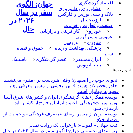
اقتصاد گردشگری
جهان: الگوی
کشاورزی و دامپروری
سفر در سال
بانک و بیمه، بورس و فارکس
۲۰۲۶ در
ارزدیجیتال
صنعت و تجارت و خدمات
حال
خودرو
کارآفرینی و بازاریابی
عمومی و سرگرمی
فناوری
ورزشی
پزشکی، بهداشت و زیبایی
حقوق و قضایی
سایر
ایران همسفر
عصر گردشگری
پاسینیک
بلیط اتوبوس
آخرین خبرها
نجوای چوب در اصفهان؛ وقتی هنردست بر «منبر» می‌نشیند
خلق محصولات هویت‌آفرین، بخشی از مسیر معرفی رهبر
شهید به جهانیان است
توسعه همکاری‌های گردشگری ایران و کشورهای شرق آسیا
وزیر میراث‌فرهنگی: اعتماد ایرانیان خارج از کشور باید
بازسازی شود
توسعه ایران از مسیر ارتقای «مصرف فرهنگی» و حمایت از
اقتصاد خلاق
ثبت جهانی «الموت»؛ بازخوانی یک روایت تمدنی
رسانه‌های تخصصی جهان: الگوی سفر در سال ۲۰۲۶ در حال