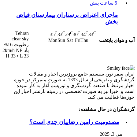
5 ساعت پیش
ماجرای اعتراض پرستاران بیمارستان فیاض
بخش
Tehran
C
C
C
C
C
C
35
33
29
30
34
33
clear sky
آب و هوای پایتخت
Mon
Sun
Sat
Fri
Thu
رطوبت 16%
باد 2km/h NE
H 33 • L 33
ایران سفر تور، سیستم جامع بروزترین اخبار و مقالات
گردشگری و تفریحی از سال 1393 به صورت متمرکز در حوزه
اخبار مرتبط با صنعت گردشگری و توریسم آغاز به کار نموده
است و اخیرا نیز به صورت تخصصی در زمینه بازنشر اخبار این
حوزه‌ها فعالیت می کند.
گردشگران در حال مشاهده:
مصدومیت رامین رضاییان جدی است؟
می 3, 2025