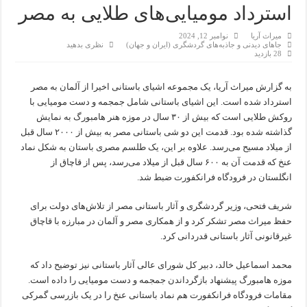
استرداد مومیایی‌های طلایی به مصر
میراث آریا
نوامبر 12, 2024
جاهای دیدنی و جاذبه‌های گردشگری (ایران و جهان)
نظری بدهید
28 بازدید
به گزارش میراث آریا، یک مجموعه اشیای باستانی اخیرا از آلمان به مصر
استرداد شده است. این اشیای باستانی شامل جمجمه و دست مومیایی با
روکش طلایی است که بیش از ۳۰ سال در موزه هنر هامبورگ به نمایش
گذاشته شده بود. قدمت این دو شی باستانی مصر به بیش از ۲۰۰۰ سال قبل
از میلاد مسیح می‌رسد. علاوه‌ بر این، یک طلسم مصری باستان به شکل نماد
عنخ که قدمت آن به ۶۰۰ سال قبل از میلاد می‌رسد، پس از قاچاق از
انگلستان در فرودگاه فرانکفورت ضبط شد.
شریف فتحی، وزیر گردشگری و آثار باستانی مصر از تلاش‌های دولت برای
حفظ میراث مصر تشکر کرد و از همکاری مصر و آلمان در مبارزه با قاچاق
غیرقانونی آثار باستانی قدردانی کرد.
محمد اسماعیل خالد، دبیر کل شورای عالی آثار باستانی نیز توضیح داد که
موزه هامبورگ پیشنهاد بازگرداندن جمجمه و دست مومیایی را داده است.
مقامات فرودگاه فرانکفورت هم نماد باستانی عنخ را در یک بازرسی گمرکی