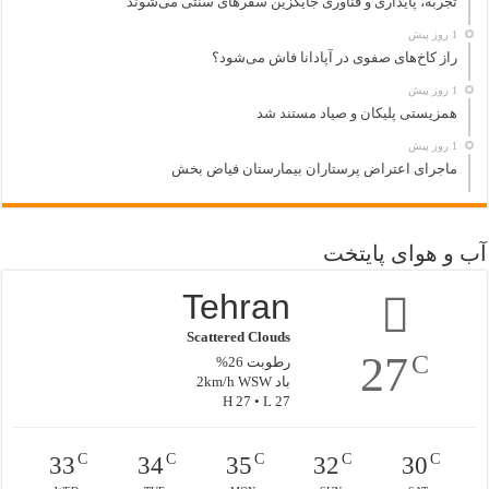
تجربه، پایداری و فناوری جایگزین سفرهای سنتی می‌شوند
1 روز پیش
راز کاخ‌های صفوی در آپادانا فاش می‌شود؟
1 روز پیش
همزیستی پلیکان و صیاد مستند شد
1 روز پیش
ماجرای اعتراض پرستاران بیمارستان فیاض بخش
آب و هوای پایتخت
Tehran
Scattered Clouds
27
C
رطوبت 26%
باد 2km/h WSW
H 27 • L 27
C
C
C
C
C
33
34
35
32
30