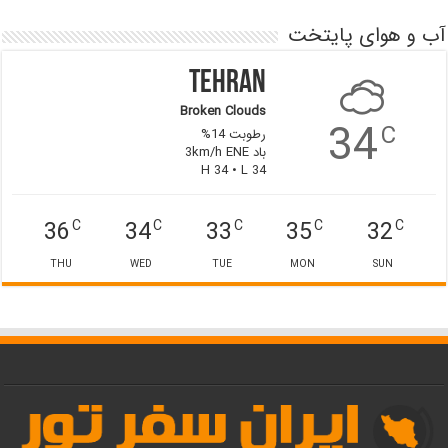
آب و هوای پایتخت
Tehran
Broken Clouds
34
C
رطوبت 14%
باد 3km/h ENE
H 34 • L 34
36
34
33
35
32
C
C
C
C
C
THU
WED
TUE
MON
SUN