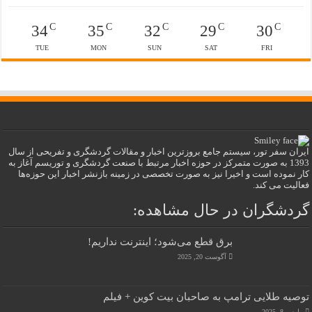
C
C
C
C
C
34
35
32
29
30
TUE
MON
SUN
SAT
FRI
ایران سفر تور، سیستم جامع بروزترین اخبار و مقالات گردشگری و تفریحی از سال
1393 به صورت متمرکز در حوزه اخبار مرتبط با صنعت گردشگری و توریسم آغاز به
کار نموده است و اخیرا نیز به صورت تخصصی در زمینه بازنشر اخبار این حوزه‌ها
فعالیت می کند.
گردشگران در حال مشاهده:
برق قطع می‌شود؛ اینترنت نداریم!
آگوست 20, 2025
توصیه طلایی ترامپ به صاحبان بیت کوین + فیلم
مارس 8, 2025