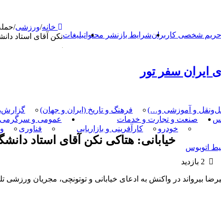
خانه
/
ورزشی
/
حمله 
ریم شخصی کاربران
شرایط بازنشر محتوا
تبلیغات
نکن آقای استاد دانش
 ایران سفر تور
مل‌و‌نقل و آموزشی و…)
فرهنگ و تاریخ (ایران و جهان)
گزارش‌ه
کس
صنعت و تجارت و خدمات
عمومی و سرگرمی
خودرو
کارآفرینی و بازاریابی
فناوری
و
خیابانی: هتاکی نکن آقای استاد دانشگ
یط اتوبوس
2 بازدید
لیرضا بیرواند در واکنش به ادعای خیابانی و توتونچی، مجریان ورزشی ت