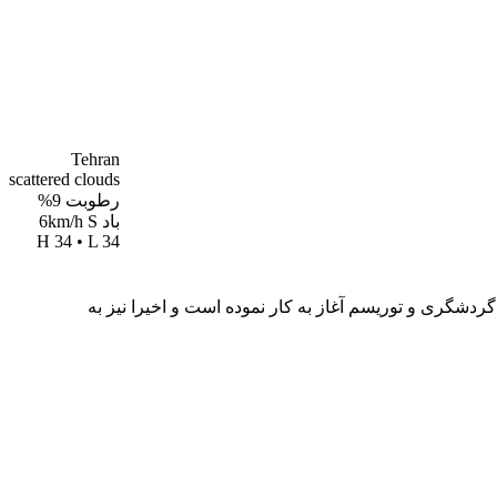
Tehran
scattered clouds
رطوبت 9%
باد 6km/h S
H 34 • L 34
صورت متمرکز در حوزه اخبار مرتبط با صنعت گردشگری و توریسم آغاز به کار نموده است و اخیرا نیز به