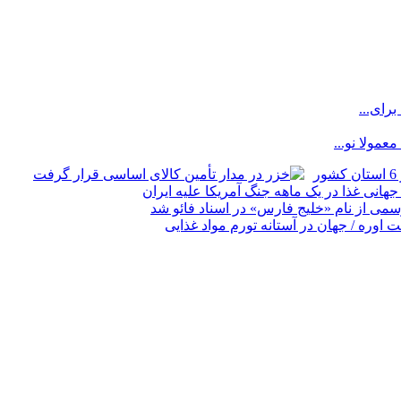
رای...
مولا نو...