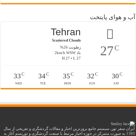
آب و هوای پایتخت
Tehran
Scattered Clouds
27
C
رطوبت 26%
باد 2km/h WSW
H 27 • L 27
C
C
C
C
C
33
34
35
32
30
WED
TUE
MON
SUN
SAT
ایران سفر تور، سیستم جامع بروزترین اخبار و مقالات گردشگری و تفریحی از سال
1393 به صورت متمرکز در حوزه اخبار مرتبط با صنعت گردشگری و توریسم آغاز به