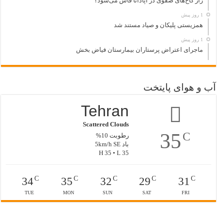
راز کاخ‌های صفوی در آپادانا فاش می‌شود؟
1 روز پیش
همزیستی پلیکان و صیاد مستند شد
1 روز پیش
ماجرای اعتراض پرستاران بیمارستان فیاض بخش
آب و هوای پایتخت
Tehran
Scattered Clouds
35
C
رطوبت 10%
باد 5km/h SE
H 35 • L 35
C
C
C
C
C
34
35
32
29
31
TUE
MON
SUN
SAT
FRI