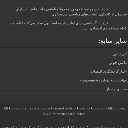
کارشناس روابط عمومی: معمولاً مناطقی مانند فاتح، آکسارای،
شیشلی یا کادیکوی انتخاب‌های مناسبی هستند؛ زی...
فرهاد: اگر کسی برای اولین بار به استانبول سفر می‌کند، اقامت در
کدام منطقه هم اقتصادی اس...
سایر منابع:
ایران تور
دانش جوین
اخبار گردشگری اقتصادی
مهاجرت به یونان vipgroupvisa
صندلی ماساژ
All Content by iransafartour is licensed under a Creative Commons Attribution
4.0 International License ©️
وب‌سایت iransafartour، یک سایت کاملا تخصصی در حوزه گردشگری است که تحت