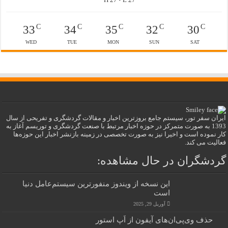
C
C
C
C
C
33
34
35
32
30
WED
TUE
MON
SUN
SAT
ایران سفر تور، سیستم جامع بروزترین اخبار و مقالات گردشگری و تفریحی از سال
1393 به صورت متمرکز در حوزه اخبار مرتبط با صنعت گردشگری و توریسم آغاز به
کار نموده است و اخیرا نیز به صورت تخصصی در زمینه بازنشر اخبار این حوزه‌ها
فعالیت می کند.
گردشگران در حال مشاهده:
این نسخه از ویندوز منفورترین سیستم‌عامل دنیا
است
آوریل 29, 2025
حذف وی‌پی‌ان‌های آیفون از اَپ استور