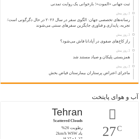
ثبت جهانی «الموت»؛ بازخوانی یک روایت تمدنی
2 روز پیش
رسانه‌های تخصصی جهان: الگوی سفر در سال ۲۰۲۶ در حال دگرگونی است/
تجربه، پایداری و فناوری جایگزین سفرهای سنتی می‌شوند
2 روز پیش
راز کاخ‌های صفوی در آپادانا فاش می‌شود؟
2 روز پیش
همزیستی پلیکان و صیاد مستند شد
2 روز پیش
ماجرای اعتراض پرستاران بیمارستان فیاض بخش
آب و هوای پایتخت
Tehran
Scattered Clouds
27
C
رطوبت 26%
باد 2km/h WSW
H 27 • L 27