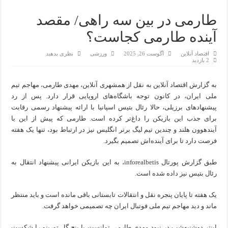
طارمی در بین سه راهی/ مقصد
آینده طارمی کجاست؟
اقتصاد آنلاین
آگوست 26, 2025
ورزشی
نظری بدهید
2 بازدید
به گزارش اقتصاد آنلاین به نقل از همشهری آنلاین، مهدی طارمی، مهاجم تیم
ملی ایران، در کانون توجه باشگاه‌های اروپایی قرار دارد. پس از رد
پیشنهادهای برزیلی، حالا رئال بتیس اسپانیا با ارائه پیشنهاد رسمی رقابت
برای جذب این بازیکن را داغ‌تر کرده است. طارمی که پیش از این با
آیندهوون هلند و چندین تیم لیگ برتر انگلیس نیز در ارتباط بود، تنها یک هفته
فرصت دارد تا برای آینده‌اش تصمیم بگیرد.
طبق گزارش پورتال inforealbetis، به این بازیکن ایرانی پیشنهاد انتقال به
رئال بتیس نیز داده شده است.
یک هفته تا پایان پنجره نقل و انتقالات تابستانی باقی‌ مانده است و باید منتظر
ماند و دید مهاجم تیم ملی فوتبال ایران چه تصمیمی خواهد گرفت.
اینتر دوشنبه‌شب در نبود مهدی طارمی توانست با پنج گل تورینو را شکست