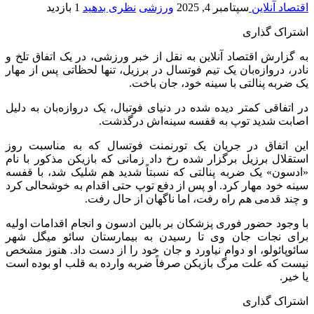
اقتصاد آنلاین
سپتامبر 4, 2025
ورزشی
نظری بدهید
1 بازدید
اشتراک گذاری
به گزارش اقتصاد آنلاین به نقل از خبر ورزشی، در یک اتفاق تلخ و
نادر، دروازه‌بان یک تیم فوتسال در برزیل، تنها لحظاتی پس از مهار
یک ضربه پنالتی با سینه خود، جان باخت.
در اتفاقی کمتر دیده شده در دنیای فوتبال، یک دروازه‌بان به دلیل
اصابت شدید توپ به قفسه‌ سینه‌اش درگذشت.
این اتفاق در جریان یک تورنمنت فوتسال که به مناسبت روز
استقلال برزیل برگزار شده رخ داد زمانی که بازیکن مذکور با نام
«ادسون» یک ضربه پنالتی که نسبتاً شدید هم شلیک شد، با قفسه
سینه خود مهار کرد. او پس از دفع توپ حتی اقدام به خوشحالی کرد
و چند قدمی هم راه رفت، اما ناگهان از حال رفت.
با وجود حضور فوری پزشکان بر بالین ادسون و انجام اقدامات اولیه
برای نجات جان وی تا رسیدن به بیمارستان سائو میگل شهر
سائوپائولو، او دوام نیاورد و جان خود را از دست داد. هنوز مشخص
نیست که علت مرگ بازیکن صرفاً ضربه وارده به قلب او بوده است
یا خیر.
اشتراک گذاری