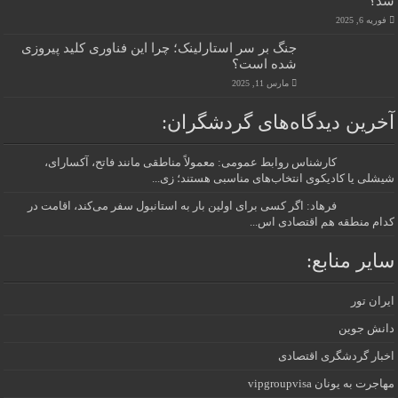
شد؟
فوریه 6, 2025
جنگ بر سر استارلینک؛ چرا این فناوری کلید پیروزی
شده است؟
مارس 11, 2025
آخرین دیدگاه‌های گردشگران:
کارشناس روابط عمومی: معمولاً مناطقی مانند فاتح، آکسارای،
شیشلی یا کادیکوی انتخاب‌های مناسبی هستند؛ زی...
فرهاد: اگر کسی برای اولین بار به استانبول سفر می‌کند، اقامت در
کدام منطقه هم اقتصادی اس...
سایر منابع:
ایران تور
دانش جوین
اخبار گردشگری اقتصادی
مهاجرت به یونان vipgroupvisa