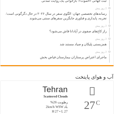
ثبت جهانی «الموت»؛ بازخوانی یک روایت تمدنی
2 روز پیش
رسانه‌های تخصصی جهان: الگوی سفر در سال ۲۰۲۶ در حال دگرگونی است/
تجربه، پایداری و فناوری جایگزین سفرهای سنتی می‌شوند
2 روز پیش
راز کاخ‌های صفوی در آپادانا فاش می‌شود؟
2 روز پیش
همزیستی پلیکان و صیاد مستند شد
2 روز پیش
ماجرای اعتراض پرستاران بیمارستان فیاض بخش
آب و هوای پایتخت
Tehran
Scattered Clouds
27
C
رطوبت 26%
باد 2km/h WSW
H 27 • L 27