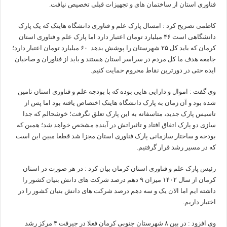
فناوری استان از ساختمان های و تجهیزات قبلی تخصیص نیافت.
کاظمی تصریح کرد : امسال پارک علم و فناوری دانشگاه هایتک که یک پارک
دانشگاهی است ۴۶ میلیارد تومان اعتبار دارد اما پارک علم و فناوری استان
کرمان که باید کل ۲۵ شهرستان را پوشش بدهد ۶۰ میلیارد تومان اعتبار دارد؛
جامعه هدف ما کل مردم در سراسر استان هستند و باید از فناوران و صاحبان
ایده حتی در دورترین نقاط محروم حمایت کنیم.
وی گفت : اموال و دارایی هایی بوده که با بودجه علم و فناوری استان تامین
شده بود و آن زمان به پارک دانشگاه هایتک اختصاص یافته بود اما پس از
تاسیس پارک جدید، متاسفانه به این پارک تعلق نگرفت؛ خوشحالم که جدا
سازی دو پارک اتفاق افتاد و تاثیراتش در آینده مشخص خواهد شد؛ همین که
بودجه و ساختار سازمانی پارک فناوری استان مجزا شد قطعا مبین این است
که در مسیر رشد قرار گرفتیم.
رئیس پارک علم و فناوری استان کرمان بیان کرد : در هر صورت در استان
کرمان از سال ۱۴۰۲ میزان ۹ دهم درصد شرکت های دانش بنیان کشور را
داشته ایم اما الان یک و سه دهم درصد شرکت های دانش بنیان کشور را در
اختیار داریم.
وی افزود : در بین ۸ شهرستان جنوبی کرمان فعلا در جیرفت ۴ مرکز رشد