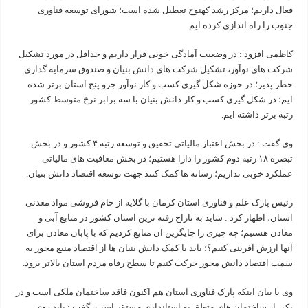
فعال داریم؛ مرکز رشد کهنوج تعطیل شده است؛ شورای توسعه فناوری
جنوب را راه اندازی کرده ایم.
کاظمی افزود : در وضعیت آمادگی خوبی قرار داریم و حداقل در مورد تشکیل
شرکت های نوآور، تشکیل شرکت های دانش بنیان و صندوق سرمایه گذاری
خطر پذیر؛ در حوزه شکل گیری کسب و کار نوآور جزو پنج استان برتر شده
ایم؛ در شکل گیری کسب و کار دانش بنیان با سه برابر نرخ متوسط کشور
رتبه برتر داشته ایم.
وی گفت : در بخش اعتبار مالیاتی تحقیق و توسعه رتبه ۴ کشور و در بخش
تبصره ۱۸ رتبه دوم کشور را دارا هستیم؛ در بخش معافیت های مالیاتی
عملکرد خوبی نداریم؛ رسانه ها کمک کنند جهت توسعه اقتصاد دانش بنیان.
رئیس پارک علم و فناوری استان کرمان با گلایه از خام فروشی مواد معدنی
استان، اظهار کرد : شاید به تاراج رفته ترین استان کشور در منابع آبی و
معادن هستیم؛ چه چیزی را جایگزین آن منابع کردیم که با پابان معادن برای
آنها ارزش آفرینی کنیم؟؛ باید با کمک دانش بنیان ها از اقتصاد منبع محور به
سمت اقتصاد دانش محور حرکت کنیم تا سطح رفاه مردم استان بالاتر برود.
وی با بیان اینکه پارک فناوری استان هم اکنون فاقد ساختمان ملکی است و در
یکی از ساختمان های متعلق به استانداری مستقر است، گفت : باید روی