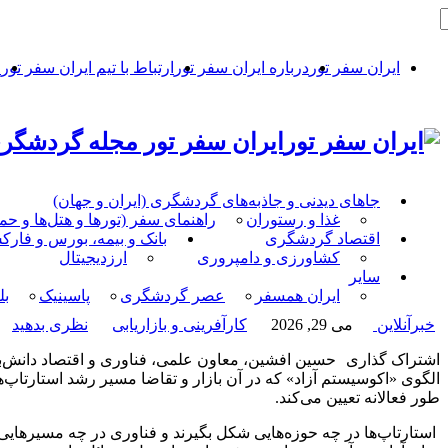
ایران سفر تور
درباره ایران سفر تور
ارتباط با تیم ایران سفر تور
ح
ایران سفر تور مجله گردشگری
جاهای دیدنی و جاذبه‌های گردشگری (ایران و جهان)
غذا و رستوران
راهنمای سفر (تورها و هتل‌ها و ح
اقتصاد گردشگری
بانک و بیمه، بورس و فار
کشاورزی و دامپروری
ارزدیجیتال
سایر
ایران همسفر
عصر گردشگری
پاسینیک
بل
خبرآنلاین
می 29, 2026
کارآفرینی و بازاریابی
نظری بدهید
اشتراک گذاری
حسین افشین، معاون علمی، فناوری و اقتصاد دانش‌بن
الگوی «اکوسیستم آزاد» که در آن بازار و تقاضا مسیر رشد استارتاپ‌ها
طور فعالانه تعیین می‌کند.
استارتاپ‌ها در چه حوزه‌هایی شکل بگیرند و فناوری در چه مسیرهایی ت