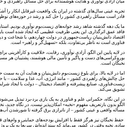
میان آزادی نوآوری و هدایت هوشمندانه برای حل مسائل راهبردی و خلق
تجربه عینی سال‌های گذشته در ایران یک واقعیت غیرقابل انکار را آشکا
قادر است مسائل راهبردی کشور را حل کند و رشد در حوزه‌های نوظه
ما یک دهه گذشته شاهد رشد جوانه‌های زیست‌بوم نوآوری بودیم. استارت
فاقد عمق اثرگذاری. این یعنی ظرفیت عظیمی که ایجاد شده است باید ا
اقتصاد دانش‌بنیان ریاست‌جمهوری در دولت چهاردهم، با شجاعت و در
فناوری است نه ناظر بی‌تفاوت، بلکه «تسهیل‌گر و راهبر» است.
در لایه پایین این الگو، آزادی نوآوری، رقابت، خلاقیت و کارآفرینی 
بوروکراسی‌های دست و پاگیر و تأمین مالی هوشمند، پشتیبان هر مسی
نخبگان است.
اما در لایه بالا، برای بلوغ زیست‌بوم دانش‌بنیان و هدایت آن به سمت 
حل چالش‌های راهبردی کشور – مانند انرژی، آب، غذا و سلامت – با حما
زیست‌فناوری، صنایع پیشرفته و اقتصاد دیجیتال – دولت با ایجاد شر
تشویق می‌کند.
در این نگاه، حکمرانی علم و فناوری به یک بازی برد-برد تبدیل می‌شو
الگو بدون بازتعریف مفهوم «نخبه» امکان‌پذیر نیست. در نگاه جدید، ن
مسأله واقعی و عینی کشور – از ناترازی برق گرفته تا شورشدن آب‌های
حفظ نخبگان نیز هرگز فقط با افزایش بودجه‌های حمایتی و وام‌های 
ساده. نخبه وقتی در کشور می‌ماند که ببیند ایده‌اش سریعاً به یک پ