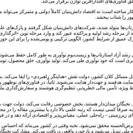
 فناوری‌های اقتدارآفرین توازن برقرار می‌کند.
ر ساخته است: نه اقتصاد دانش‌بنیان کاملاً دولتی و متمرکز می‌تواند 
ور را شتاب ببخشد.
اپ‌ها متولد شدند، شرکت‌های دانش‌بنیان شکل گرفتند و پارک‌های علم 
ز مرحله رشد اولیه و پراکنده عبور کند و وارد مرحله نوین «اثرگذار
ک عمیق از شرایط کشور، الگویی ترکیبی و بومی‌شده را برای این حوز
برای رشد آزاد استارتاپ‌ها و زیست‌بوم نوآوری به طور کامل حفظ می‌ش
ری است که خود نوآوری طی می‌کند. تولید نوآوری، خلق محصول، توسع
حل مسائل کلان کشور، دولت نقش «هدایتگر راهبردی» را ایفا می‌کند. به ا
یت هدفمند و جهت‌دار هدایت می‌شوند. ثانیاً، در فناوری‌های نوظهور و
ایط ویژه، تأمین مالی خطرپذیر، تنظیم‌گری هوشمند و سفارش‌گذاری مل
د. نخبگان میدان‌دار هستند، بخش خصوصی رقابت می‌کند، دولت جهت می‌د
خبه صرفاً کسی نیست که رتبه علمی بالا دارد یا بیشترین مقاله را در 
 زیرزمینی – راه‌حلی عملی، مقیاس‌پذیر و اقتصادی ارائه دهد و در فر
قرض‌الحسنه محقق نمی‌شود. نخبه وقتی در کشور می‌ماند که احساس کن
روژه ملی تبدیل می‌شود و بازخورد واقعی دریافت می‌کند. مشارکت نخبگ