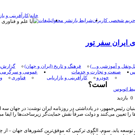
خانه
/
کارآفرینی و باز
ریم شخصی کاربران
شرایط بازنشر محتوا
تبلیغات
 ایران سفر تور
مل‌و‌نقل و آموزشی و…)
فرهنگ و تاریخ (ایران و جهان)
گزارش‌ه
کس
صنعت و تجارت و خدمات
عمومی و سرگرمی
خودرو
کارآفرینی و بازاریابی
فناوری
و
است؟
یط اتوبوس
0 بازدید
یان رئیس‌جمهور، در یادداشتی در روزنامه ایران نوشت: در جهان سه 
 را تعیین می‌کنند و دولت صرفاً نقش حمایت‌گر زیرساخت‌ها را ایفا می‌
وسعه یابد. سوم، الگوی ترکیبی که موفق‌ترین کشورهای جهان – از چین 