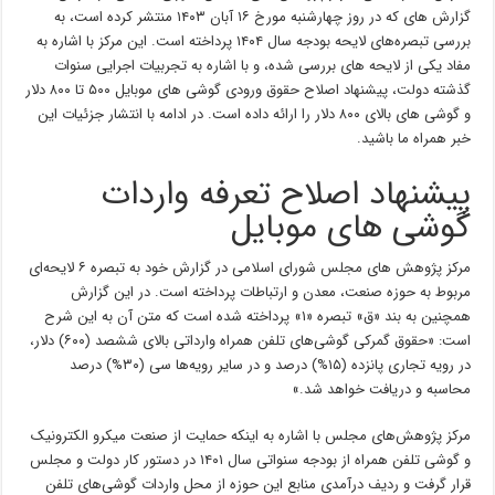
گزارش های که در روز چهارشنبه مورخ ۱۶ آبان ۱۴۰۳ منتشر کرده است، به
بررسی تبصره‌های لایحه بودجه سال ۱۴۰۴ پرداخته است. این مرکز با اشاره به
مفاد یکی از لایحه های بررسی شده، و با اشاره به تجربیات اجرایی سنوات
گذشته دولت، پیشنهاد اصلاح حقوق ورودی گوشی های موبایل ۵۰۰ تا ۸۰۰ دلار
و گوشی های بالای ۸۰۰ دلار را ارائه داده است. در ادامه با انتشار جزئیات این
خبر همراه ما باشید.
پیشنهاد اصلاح تعرفه واردات
گوشی های موبایل
مرکز پژوهش های مجلس شورای اسلامی در گزارش خود به تبصره ۶ لایحه‌ای
مربوط به حوزه صنعت، معدن و ارتباطات پرداخته است. در این گزارش
همچنین به بند «ق» تبصره «۱» پرداخته شده است که متن آن به این شرح
است: «حقوق گمرکی گوشی‌های تلفن همراه وارداتی بالای ششصد (۶۰۰) دلار،
در رویه تجاری پانزده (۱۵%) درصد و در سایر رویه‌ها سی (۳۰%) درصد
محاسبه و دریافت خواهد شد.»
مرکز پژوهش‌های مجلس با اشاره به اینکه حمایت از صنعت میکرو الکترونیک
و گوشی تلفن همراه از بودجه سنواتی سال ۱۴۰۱ در دستور کار دولت و مجلس
قرار گرفت و ردیف درآمدی منابع این حوزه از محل واردات گوشی‌های تلفن