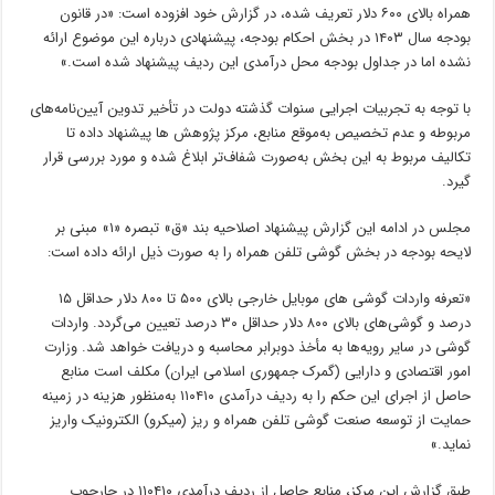
همراه بالای ۶۰۰ دلار تعریف شده، در گزارش خود افزوده است: «در قانون
بودجه سال ۱۴۰۳ در بخش احکام بودجه، پیشنهادی درباره این موضوع ارائه
نشده اما در جداول بودجه محل درآمدی این ردیف پیشنهاد شده است.»
با توجه به تجربیات اجرایی سنوات گذشته دولت در تأخیر تدوین آیین‌نامه‌های
مربوطه و عدم‌ تخصیص به‌موقع منابع، مرکز پژوهش ها پیشنهاد داده تا
تکالیف مربوط به این بخش به‌صورت شفاف‌تر ابلاغ شده و مورد بررسی قرار
گیرد.
مجلس در ادامه این گزارش پیشنهاد اصلاحیه بند «ق» تبصره «۱» مبنی بر
لایحه بودجه در بخش گوشی تلفن همراه را به صورت ذیل ارائه داده است:
«تعرفه واردات گوشی های موبایل خارجی بالای ۵۰۰ تا ۸۰۰ دلار حداقل ۱۵
درصد و گوشی‌های بالای ۸۰۰ دلار حداقل ۳۰ درصد تعیین می‌گردد. واردات
گوشی در سایر رویه‌ها به مأخذ دوبرابر محاسبه و دریافت خواهد شد. وزارت
امور اقتصادی و دارایی (گمرک جمهوری اسلامی ایران) مکلف است منابع
حاصل از اجرای این حکم را به ردیف درآمدی ۱۱۰۴۱۰ به‌منظور هزینه در زمینه
حمایت از توسعه صنعت گوشی تلفن همراه و ریز (میکرو) الکترونیک واریز
نماید.»
طبق گزارش این مرکز، منابع حاصل از ردیف درآمدی ۱۱۰۴۱۰ در چارچوب