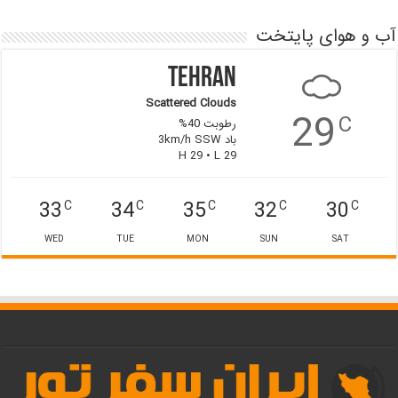
آب و هوای پایتخت
Tehran
Scattered Clouds
29
C
رطوبت 40%
باد 3km/h SSW
H 29 • L 29
33
34
35
32
30
C
C
C
C
C
WED
TUE
MON
SUN
SAT