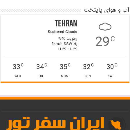
آب و هوای پایتخت
Tehran
Scattered Clouds
29
C
رطوبت 40%
باد 3km/h SSW
H 29 • L 29
33
34
35
32
30
C
C
C
C
C
WED
TUE
MON
SUN
SAT